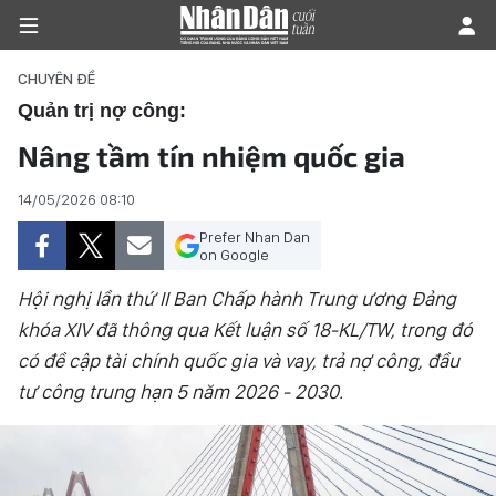
CHUYÊN ĐỀ
Quản trị nợ công:
Nâng tầm tín nhiệm quốc gia
TRANG CHỦ
14/05/2026 08:10
THỜI SỰ - CHÍNH TRỊ
Prefer Nhan Dan
on Google
E-MAGAZINE
Hội nghị lần thứ II Ban Chấp hành Trung ương Đảng
GÓC NHÌN KINH TẾ
khóa XIV đã thông qua Kết luận số 18-KL/TW, trong đó
có đề cập tài chính quốc gia và vay, trả nợ công, đầu
CHUYÊN ĐỀ
tư công trung hạn 5 năm 2026 - 2030.
ĐỜI SỐNG XÃ HỘI
PHÓNG SỰ