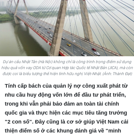
HỒN VIỆT
SỨC SỐNG VIỆT
THỂ THAO
ĐỜI SỐNG VĂN HÓA
Dự án cầu Nhật Tân (Hà Nội) không chỉ là công trình trọng điểm sử dụng
VĂN NGHỆ
hiệu quả vốn vay ODA từ Cơ quan Hợp tác Quốc tế Nhật Bản (JICA), mà còn
được coi là biểu tượng thể hiện tình hữu nghị Việt-Nhật. (Ảnh: Thành Đạt)
QUỐC TẾ
Tính cấp bách của quản lý nợ công xuất phát từ
NHỊP SỐNG THỜI ĐẠI
nhu cầu huy động vốn lớn để đầu tư phát triển,
trong khi vẫn phải bảo đảm an toàn tài chính
AN NINH - XÃ HỘI
quốc gia và thực hiện các mục tiêu tăng trưởng
"2 con số". Đây cũng là cơ sở giúp Việt Nam cải
KHOA HỌC - GIÁO DỤC
thiện điểm số ở các khung đánh giá về "minh