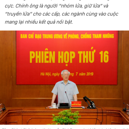
cực. Chính ông là người “nhóm lửa, giữ lửa” và
HỒN VIỆT
“truyền lửa” cho các cấp, các ngành cùng vào cuộc
SỨC SỐNG VIỆT
mang lại nhiều kết quả nổi bật.
THỂ THAO
ĐỜI SỐNG VĂN HÓA
VĂN NGHỆ
QUỐC TẾ
NHỊP SỐNG THỜI ĐẠI
AN NINH - XÃ HỘI
KHOA HỌC - GIÁO DỤC