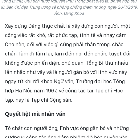
Tổng Bí thư, Chủ tịch nước Nguyễn Phú Trọng phat biểu tại phiên họp thứ
16, Ban Chỉ đạo Trung ương về phòng chống tham nhũng, ngày 26/7/2019.
NHÂN DÂN ĐIỆN TỬ
Ảnh: Đăng Khoa
NHÂN DÂN HẰNG THÁNG
Xây dựng Đảng thực chất là xây dựng con người, một
công việc rất khó, rất phức tạp, tinh tế và nhạy cảm.
BÁO THỜI NAY
Cho nên, đối với việc gì cũng phải thận trọng, chắc
chắn, làm đi làm lại, làm đến nơi đến chốn, tuyệt đối
không được phiến diện, chủ quan. Tổng Bí thư nhiều
lần nhắc như vậy và là người gắn bó với lĩnh vực này
ngay từ khi rời Khoa Ngữ văn, Trường đại học Tổng
hợp Hà Nội, năm 1967, về công tác tại Tạp chí Học
tập, nay là Tạp chí Cộng sản.
Quyết liệt mà nhân văn
Tố chất con người ông, lĩnh vực ông gắn bó và những
cương vị công tác ông đảm nhiệm đã hòa quyện vào