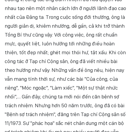
nhau tạo nên một nhân cách lớn ở người lãnh đạo cao
nhất của Đảng ta. Trong cuộc sống đời thường, ông là
người giản dị, khiêm nhường, dễ gần, cả khi trở thành
Tổng Bí thư cũng vậy. Với công việc, ông rất chuẩn
mực, quyết liệt, luôn hướng tới những điều hoàn
thiện, tốt đẹp nhất; ghét mọi thói hư, tật xấu. Khi còn
công tác ở Tạp chí Cộng sản, ông đã viết nhiều bài
theo hướng như vậy. Những vấn đề ông nêu, hiện nay
vẫn mang tính thời sự, như các bài "Của công, của
riêng", "Móc ngoặc", "Làm xiếc", "Một sự thật nhức
nhối",… Gần đây, chúng ta mới nói đến căn bệnh sợ
trách nhiệm. Nhưng hơn 50 năm trước, ông đã có bài
"Bệnh sợ trách nhiệm", đăng trên Tạp chí Cộng sản số
11/1973. Sự "phác họa" sắc nét chân dung một cán bộ
sợ trách nhiệm khi ấy mà nay nhiều người đọc vẫn