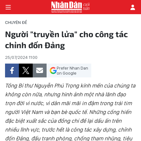
CHUYÊN ĐỀ
Người "truyền lửa" cho công tác
chỉnh đốn Đảng
TRANG CHỦ
25/07/2024 11:00
THỜI SỰ - CHÍNH TRỊ
Prefer Nhan Dan
E-MAGAZINE
on Google
Tổng Bí thư Nguyễn Phú Trọng kính mến của chúng ta
GÓC NHÌN KINH TẾ
không còn nữa, nhưng hình ảnh một nhà lãnh đạo
trọn đời vì nước, vì dân mãi mãi in đậm trong trái tim
CHUYÊN ĐỀ
người Việt Nam và bạn bè quốc tế. Những cống hiến
ĐỜI SỐNG XÃ HỘI
đặc biệt xuất sắc của đồng chí để lại dấu ấn trên
nhiều lĩnh vực, trước hết là công tác xây dựng, chỉnh
PHÓNG SỰ
đốn Đảng, đấu tranh phòng, chống tham nhũng, tiêu