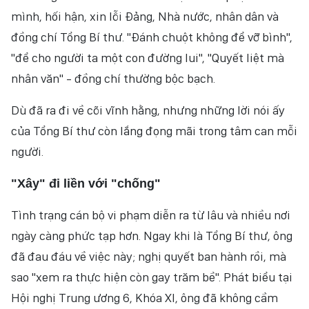
mình, hối hận, xin lỗi Đảng, Nhà nước, nhân dân và
đồng chí Tổng Bí thư. "Đánh chuột không để vỡ bình",
"để cho người ta một con đường lui", "Quyết liệt mà
nhân văn" - đồng chí thường bộc bạch.
Dù đã ra đi về cõi vĩnh hằng, nhưng những lời nói ấy
của Tổng Bí thư còn lắng đọng mãi trong tâm can mỗi
người.
"Xây" đi liền với "chống"
Tình trạng cán bộ vi phạm diễn ra từ lâu và nhiều nơi
ngày càng phức tạp hơn. Ngay khi là Tổng Bí thư, ông
đã đau đáu về việc này; nghị quyết ban hành rồi, mà
sao "xem ra thực hiện còn gay trăm bề". Phát biểu tại
Hội nghị Trung ương 6, Khóa XI, ông đã không cầm