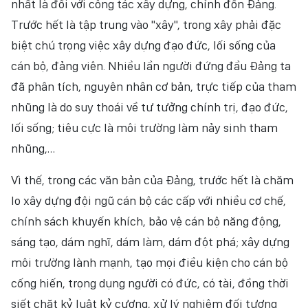
nhất là đối với công tác xây dựng, chỉnh đốn Đảng.
Trước hết là tập trung vào "xây", trong xây phải đặc
biệt chú trọng việc xây dựng đạo đức, lối sống của
cán bộ, đảng viên. Nhiều lần người đứng đầu Đảng ta
đã phân tích, nguyên nhân cơ bản, trực tiếp của tham
nhũng là do suy thoái về tư tưởng chính trị, đạo đức,
lối sống; tiêu cực là môi trường làm nảy sinh tham
nhũng,…
Vì thế, trong các văn bản của Đảng, trước hết là chăm
lo xây dựng đội ngũ cán bộ các cấp với nhiều cơ chế,
chính sách khuyến khích, bảo vệ cán bộ năng động,
sáng tạo, dám nghĩ, dám làm, dám đột phá; xây dựng
môi trường lành mạnh, tạo mọi điều kiện cho cán bộ
cống hiến, trọng dụng người có đức, có tài, đồng thời
siết chặt kỷ luật kỷ cương, xử lý nghiêm đối tượng