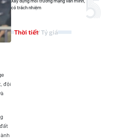
Xây dựng môi trường mạng văn minh,
có trách nhiệm
Thời tiết
Tỷ giá
ge
, đội
và
ng
 đất
iành