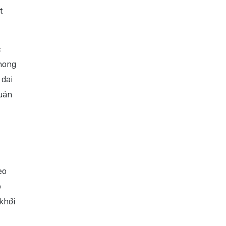
t
c
hong
 dai
quán
eo
o
khởi