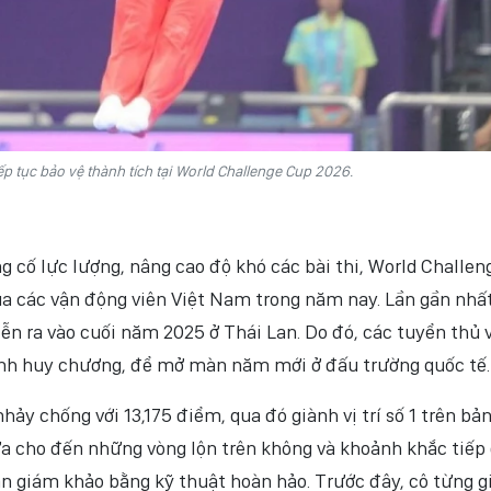
 tục bảo vệ thành tích tại World Challenge Cup 2026.
ng cố lực lượng, nâng cao độ khó các bài thi, World Challen
ủa các vận động viên Việt Nam trong năm nay. Lần gần nhất
ễn ra vào cuối năm 2025 ở Thái Lan. Do đó, các tuyển thủ 
ành huy chương, để mở màn năm mới ở đấu trường quốc tế.
y chống với 13,175 điểm, qua đó giành vị trí số 1 trên bả
ựa cho đến những vòng lộn trên không và khoảnh khắc tiếp
n giám khảo bằng kỹ thuật hoàn hảo. Trước đây, cô từng g