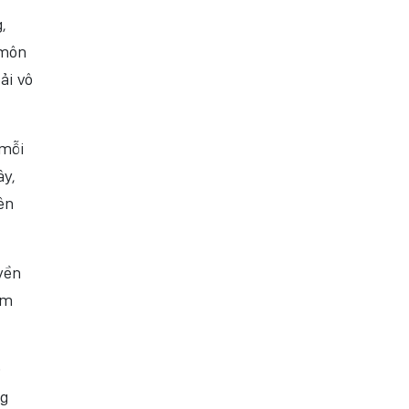
,
 môn
ải vô
 mỗi
ây,
ên
yền
óm
0
ng