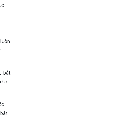
ục
 luôn
y
c bắt
 khó
ác
bật.