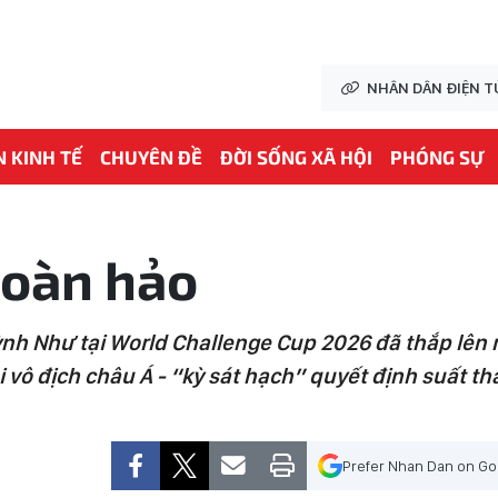
NHÂN DÂN ĐIỆN T
N KINH TẾ
CHUYÊN ĐỀ
ĐỜI SỐNG XÃ HỘI
PHÓNG SỰ
hoàn hảo
h Như tại World Challenge Cup 2026 đã thắp lên n
 vô địch châu Á - “kỳ sát hạch” quyết định suất t
Prefer Nhan Dan on Go