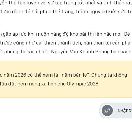
ển thủ tập luyện với sự tập trung tốt nhất và tinh thần rất
được dành để hồi phục thể trạng, tránh nguy cơ kiệt sức t
n gặp áp lực khi muốn nâng độ khó bài thi lên nấc mới. Để
ước cũng như cải thiện thành tích, bản thân tôi cần phải
ới phong độ cao nhất”, Nguyễn Văn Khánh Phong bộc bạch
m, năm 2026 có thể xem là “năm bản lề”. Chúng ta không
đấu đặt nền móng xa hơn cho Olympic 2028.
NHẬT 