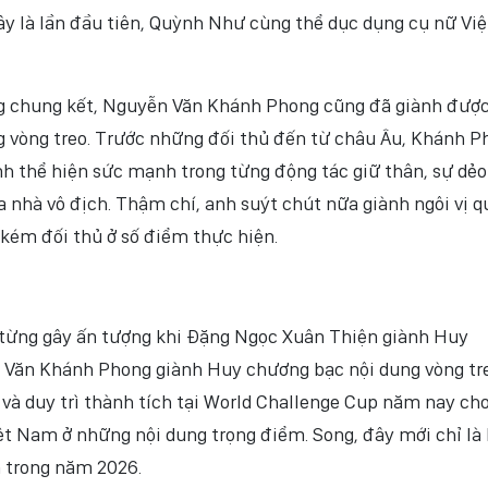
y là lần đầu tiên, Quỳnh Như cùng thể dục dụng cụ nữ Việ
ng chung kết, Nguyễn Văn Khánh Phong cũng đã giành đượ
 vòng treo. Trước những đối thủ đến từ châu Âu, Khánh P
nh thể hiện sức mạnh trong từng động tác giữ thân, sự dẻo
a nhà vô địch. Thậm chí, anh suýt chút nữa giành ngôi vị 
 kém đối thủ ở số điểm thực hiện.
từng gây ấn tượng khi Đặng Ngọc Xuân Thiện giành Huy
 Văn Khánh Phong giành Huy chương bạc nội dung vòng tr
và duy trì thành tích tại World Challenge Cup năm nay ch
t Nam ở những nội dung trọng điểm. Song, đây mới chỉ là 
n trong năm 2026.