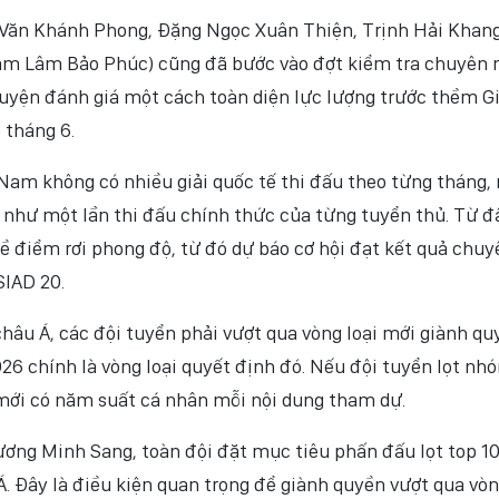
Văn Khánh Phong, Đặng Ngọc Xuân Thiện, Trịnh Hải Khang
ạm Lâm Bảo Phúc) cũng đã bước vào đợt kiểm tra chuyên
luyện đánh giá một cách toàn diện lực lượng trước thềm Gi
 tháng 6.
 Nam không có nhiều giải quốc tế thi đấu theo từng tháng,
 như một lần thi đấu chính thức của từng tuyển thủ. Từ đ
ề điểm rơi phong độ, từ đó dự báo cơ hội đạt kết quả chuy
SIAD 20.
châu Á, các đội tuyển phải vượt qua vòng loại mới giành qu
2026 chính là vòng loại quyết định đó. Nếu đội tuyển lọt nh
 mới có năm suất cá nhân mỗi nội dung tham dự.
ương Minh Sang, toàn đội đặt mục tiêu phấn đấu lọt top 1
Á. Đây là điều kiện quan trọng để giành quyền vượt qua vò