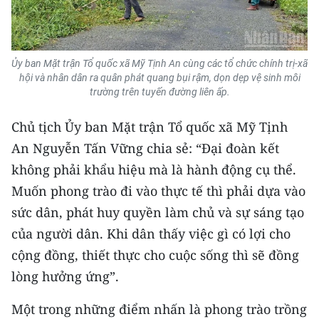
TIN MỚI
TIN ĐỊA PHƯƠNG
Ủy ban Mặt trận Tổ quốc xã Mỹ Tịnh An cùng các tổ chức chính trị-xã
hội và nhân dân ra quân phát quang bụi rậm, dọn dẹp vệ sinh môi
Trung du và miền núi phía Bắc
trường trên tuyến đường liên ấp.
Đồng bằng sông Hồng
Chủ tịch Ủy ban Mặt trận Tổ quốc xã Mỹ Tịnh
Bắc Trung Bộ
An Nguyễn Tấn Vững chia sẻ: “Đại đoàn kết
không phải khẩu hiệu mà là hành động cụ thể.
Duyên hải Nam Trung Bộ và Tây
Muốn phong trào đi vào thực tế thì phải dựa vào
Nguyên
sức dân, phát huy quyền làm chủ và sự sáng tạo
Đông Nam Bộ
của người dân. Khi dân thấy việc gì có lợi cho
cộng đồng, thiết thực cho cuộc sống thì sẽ đồng
Đồng bằng sông Cửu Long
lòng hưởng ứng”.
Chuyên trang Hà Nội
Một trong những điểm nhấn là phong trào trồng
Chuyên trang TP. Hồ Chí Minh