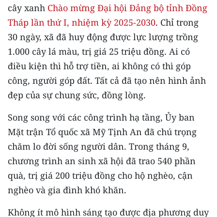
cây xanh
Chào mừng Đại hội Đảng bộ tỉnh Đồng
CHUYÊN ĐỀ
Tháp lần thứ I, nhiệm kỳ 2025-2030
. Chỉ trong
30 ngày, xã đã huy động được lực lượng trồng
CÁC CHUYÊN TRANG
1.000 cây lá màu, trị giá 25 triệu đồng. Ai có
điều kiện thì hỗ trợ tiền, ai không có thì góp
VỀ BÁO NHÂN DÂN
công, người góp đất. Tất cả đã tạo nên hình ảnh
đẹp của sự chung sức, đồng lòng.
THỜI NAY
Song song với các công trình hạ tầng, Ủy ban
NHÂN DÂN CUỐI TUẦN
Mặt trận Tổ quốc xã Mỹ Tịnh An đã chú trọng
NHÂN DÂN HẰNG THÁNG
chăm lo đời sống người dân. Trong tháng 9,
chương trình an sinh xã hội đã trao 540 phần
MUA BÁO
quà, trị giá 200 triệu đồng cho hộ nghèo, cận
nghèo và gia đình khó khăn.
ĐỌC BÁO IN
Không ít mô hình sáng tạo được địa phương duy