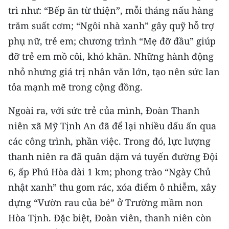
ENGLISH
trì như: “Bếp ăn từ thiện”, mỗi tháng nấu hàng
trăm suất cơm; “Ngôi nhà xanh” gây quỹ hỗ trợ
中文
phụ nữ, trẻ em; chương trình “Mẹ đỡ đầu” giúp
FRANÇAIS
đỡ trẻ em mồ côi, khó khăn. Những hành động
nhỏ nhưng giá trị nhân văn lớn, tạo nên sức lan
РУССКИЙ
tỏa mạnh mẽ trong cộng đồng.
ESPAÑOL
Ngoài ra, với sức trẻ của mình, Đoàn Thanh
niên xã Mỹ Tịnh An đã để lại nhiều dấu ấn qua
한국어
các công trình, phần việc. Trong đó, lực lượng
thanh niên ra đã quân dặm vá tuyến đường Đội
6, ấp Phú Hòa dài 1 km; phong trào “Ngày Chủ
nhật xanh” thu gom rác, xóa điểm ô nhiễm, xây
dựng “Vườn rau của bé” ở Trường mầm non
Hòa Tịnh. Đặc biệt, Đoàn viên, thanh niên còn