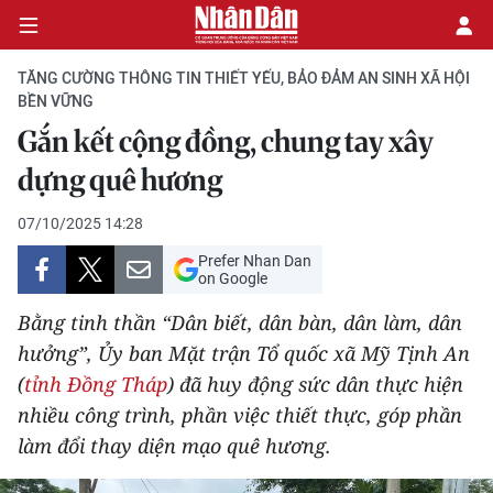
TĂNG CƯỜNG THÔNG TIN THIẾT YẾU, BẢO ĐẢM AN SINH XÃ HỘI
BỀN VỮNG
Gắn kết cộng đồng, chung tay xây
CHÍNH TRỊ
dựng quê hương
KINH TẾ
07/10/2025 14:28
VĂN HÓA
Prefer Nhan Dan
on Google
XÃ HỘI
Bằng tinh thần “Dân biết, dân bàn, dân làm, dân
hưởng”, Ủy ban Mặt trận Tổ quốc xã Mỹ Tịnh An
PHÁP LUẬT
(
tỉnh Đồng Tháp
) đã huy động sức dân thực hiện
nhiều công trình, phần việc thiết thực, góp phần
DU LỊCH
làm đổi thay diện mạo quê hương.
THẾ GIỚI