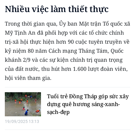
CHƯƠNG TRÌNH OCOP - MỖI XÃ
Nhiều việc làm thiết thực
MỘT SẢN PHẨM
Trong thời gian qua, Ủy ban Mặt trận Tổ quốc xã
RADIO
Mỹ Tịnh An đã phối hợp với các tổ chức chính
trị-xã hội thực hiện hơn 90 cuộc tuyên truyền về
MEDIA CENTER
kỷ niệm 80 năm Cách mạng Tháng Tám, Quốc
E-Magazine
khánh 2/9 và các sự kiện chính trị quan trọng
của đất nước, thu hút hơn 1.600 lượt đoàn viên,
Video
hội viên tham gia.
Media Chính trị
Tuổi trẻ Đồng Tháp góp sức xây
Media Kinh tế
dựng quê hương sáng-xanh-
Media Văn hóa
sạch-đẹp
19/09/2025 13:13
Media Xã hội