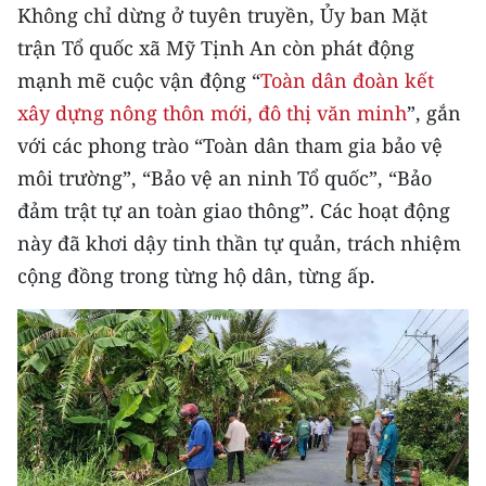
Media Pháp luật
Không chỉ dừng ở tuyên truyền, Ủy ban Mặt
trận Tổ quốc xã Mỹ Tịnh An còn phát động
Media Du lịch
mạnh mẽ cuộc vận động “
Toàn dân đoàn kết
Media Thế giới
xây dựng nông thôn mới, đô thị văn minh
”, gắn
với các phong trào “Toàn dân tham gia bảo vệ
Media Thể thao
môi trường”, “Bảo vệ an ninh Tổ quốc”, “Bảo
Media Giáo dục
đảm trật tự an toàn giao thông”. Các hoạt động
này đã khơi dậy tinh thần tự quản, trách nhiệm
Media Y tế
cộng đồng trong từng hộ dân, từng ấp.
Media Khoa học - Công nghệ
Media Môi trường
Ảnh
Infographic