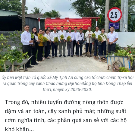
THỂ THAO
GIÁO DỤC
Y TẾ
KHOA HỌC - CÔNG NGHỆ
MÔI TRƯỜNG
Ủy ban Mặt trận Tổ quốc xã Mỹ Tịnh An cùng các tổ chức chính trị-xã hội
BẠN ĐỌC
ra quân trồng cây xanh Chào mừng Đại hội Đảng bộ tỉnh Đồng Tháp lần
thứ I, nhiệm kỳ 2025-2030.
KIỂM CHỨNG THÔNG TIN
Trong đó, nhiều tuyến đường nông thôn được
TRI THỨC CHUYÊN SÂU
dặm vá an toàn, cây xanh phủ mát; những suất
cơm nghĩa tình, các phần quà san sẻ với các hộ
54 DÂN TỘC VIỆT NAM
khó khăn…