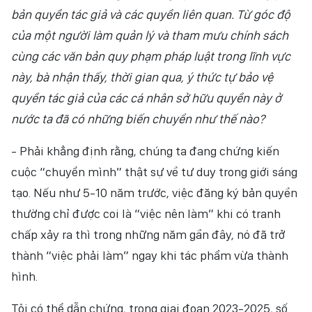
bản quyền tác giả và các quyền liên quan. Từ góc độ
NHÂN DÂN ĐIỆN TỬ
của một người làm quản lý và tham mưu chính sách
NHÂN DÂN HẰNG THÁNG
cùng các văn bản quy phạm pháp luật trong lĩnh vực
này, bà nhận thấy, thời gian qua, ý thức tự bảo vệ
BÁO THỜI NAY
quyền tác giả của các cá nhân sở hữu quyền này ở
nước ta đã có những biến chuyển như thế nào?
- Phải khẳng định rằng, chúng ta đang chứng kiến
cuộc “chuyển mình” thật sự về tư duy trong giới sáng
tạo. Nếu như 5-10 năm trước, việc đăng ký bản quyền
thường chỉ được coi là “việc nên làm” khi có tranh
chấp xảy ra thì trong những năm gần đây, nó đã trở
thành “việc phải làm” ngay khi tác phẩm vừa thành
hình.
Tôi có thể dẫn chứng, trong giai đoạn 2023-2025, số