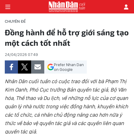
CHUYÊN ĐỀ
Đồng hành để hỗ trợ giới sáng tạo
một cách tốt nhất
TRANG CHỦ
24/04/2026 07:49
THỜI SỰ - CHÍNH TRỊ
Prefer Nhan Dan
E-MAGAZINE
on Google
Nhân Dân cuối tuần có cuộc trao đổi với bà Phạm Thị
GÓC NHÌN KINH TẾ
Kim Oanh, Phó Cục trưởng Bản quyền tác giả, Bộ Văn
hóa, Thể thao và Du lịch, về những nỗ lực của cơ quan
CHUYÊN ĐỀ
quản lý nhà nước trong việc đồng hành, khuyến khích
ĐỜI SỐNG XÃ HỘI
các tổ chức, cá nhân chủ động nâng cao hơn nữa ý
thức về bảo vệ quyền tác giả và các quyền liên quan
PHÓNG SỰ
quyền tác giả.