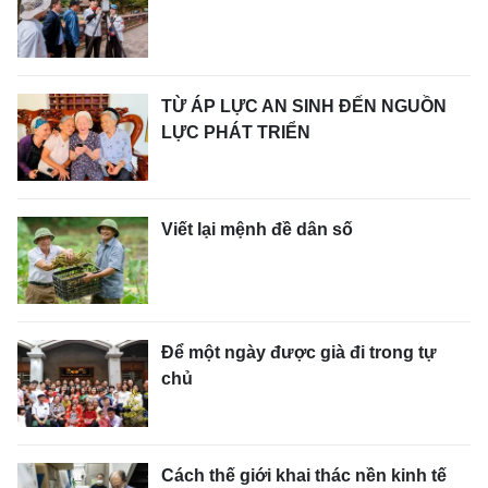
TỪ ÁP LỰC AN SINH ĐẾN NGUỒN
LỰC PHÁT TRIỂN
Viết lại mệnh đề dân số
Để một ngày được già đi trong tự
chủ
Cách thế giới khai thác nền kinh tế