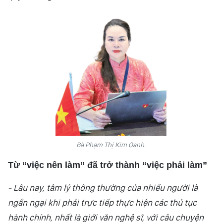
HỒN VIỆT
SỨC SỐNG VIỆT
THỂ THAO
ĐỜI SỐNG VĂN HÓA
VĂN NGHỆ
QUỐC TẾ
Bà Phạm Thị Kim Oanh.
NHỊP SỐNG THỜI ĐẠI
Từ “việc nên làm” đã trở thành “việc phải làm”
AN NINH - XÃ HỘI
- Lâu nay, tâm lý thông thường của nhiều người là
ngần ngại khi phải trực tiếp thực hiện các thủ tục
KHOA HỌC - GIÁO DỤC
hành chính, nhất là giới văn nghệ sĩ, với câu chuyện