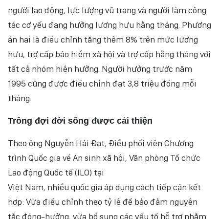
người lao động, lực lượng vũ trang và người làm công
NHÂN DÂN ĐIỆN TỬ
tác cơ yếu đang hưởng lương hưu hằng tháng. Phương
NHÂN DÂN HẰNG THÁNG
án hai là điều chỉnh tăng thêm 8% trên mức lương
hưu, trợ cấp bảo hiểm xã hội và trợ cấp hằng tháng với
BÁO THỜI NAY
tất cả nhóm hiện hưởng. Người hưởng trước năm
1995 cũng được điều chỉnh đạt 3,8 triệu đồng mỗi
tháng.
Trông đợi đời sống được cải thiện
Theo ông Nguyễn Hải Đạt, Điều phối viên Chương
trình Quốc gia về An sinh xã hội, Văn phòng Tổ chức
Lao động Quốc tế (ILO) tại
Việt Nam, nhiều quốc gia áp dụng cách tiếp cận kết
hợp: Vừa điều chỉnh theo tỷ lệ để bảo đảm nguyên
tắc đóng-hưởng, vừa bổ sung các yếu tố hỗ trợ nhằm