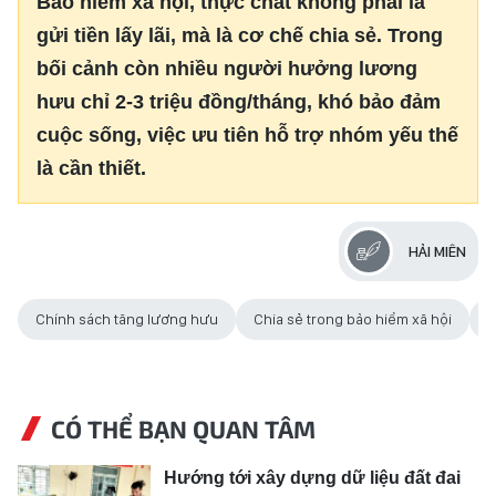
Bảo hiểm xã hội, thực chất không phải là
gửi tiền lấy lãi, mà là cơ chế chia sẻ. Trong
bối cảnh còn nhiều người hưởng lương
hưu chỉ 2-3 triệu đồng/tháng, khó bảo đảm
cuộc sống, việc ưu tiên hỗ trợ nhóm yếu thế
là cần thiết.
HẢI MIÊN
Chính sách tăng lương hưu
Chia sẻ trong bảo hiểm xã hội
Đ
CÓ THỂ BẠN QUAN TÂM
Hướng tới xây dựng dữ liệu đất đai