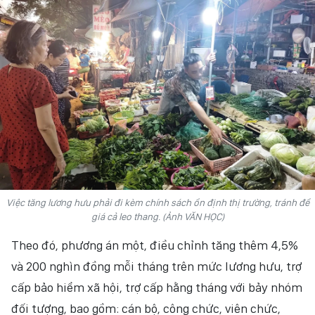
HỒN VIỆT
SỨC SỐNG VIỆT
THỂ THAO
ĐỜI SỐNG VĂN HÓA
VĂN NGHỆ
QUỐC TẾ
Việc tăng lương hưu phải đi kèm chính sách ổn định thị trường, tránh để
giá cả leo thang. (Ảnh VĂN HỌC)
NHỊP SỐNG THỜI ĐẠI
Theo đó, phương án một, điều chỉnh tăng thêm 4,5%
AN NINH - XÃ HỘI
và 200 nghìn đồng mỗi tháng trên mức lương hưu, trợ
cấp bảo hiểm xã hội, trợ cấp hằng tháng với bảy nhóm
KHOA HỌC - GIÁO DỤC
đối tượng, bao gồm: cán bộ, công chức, viên chức,