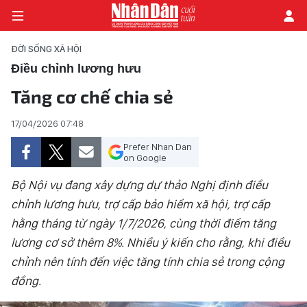
ĐỜI SỐNG XÃ HỘI
Điều chỉnh lương hưu
Tăng cơ chế chia sẻ
TRANG CHỦ
17/04/2026 07:48
THỜI SỰ - CHÍNH TRỊ
Prefer Nhan Dan
on Google
E-MAGAZINE
Bộ Nội vụ đang xây dựng dự thảo Nghị định điều
GÓC NHÌN KINH TẾ
chỉnh lương hưu, trợ cấp bảo hiểm xã hội, trợ cấp
hằng tháng từ ngày 1/7/2026, cùng thời điểm tăng
CHUYÊN ĐỀ
lương cơ sở thêm 8%. Nhiều ý kiến cho rằng, khi điều
ĐỜI SỐNG XÃ HỘI
chỉnh nên tính đến việc tăng tính chia sẻ trong cộng
đồng.
PHÓNG SỰ