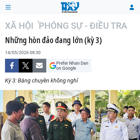
XÃ HỘI
PHÓNG SỰ - ĐIỀU TRA
Những hòn đảo đang lớn (kỳ 3)
TRANG CHỦ
14/05/2026 08:30
THỜI SỰ
Prefer Nhan Dan
on Google
CHÍNH TRỊ
Kỳ 3: Băng chuyền không nghỉ
XÃ HỘI
KINH TẾ
ĐÔ THỊ
VĂN HÓA - VĂN NGHỆ