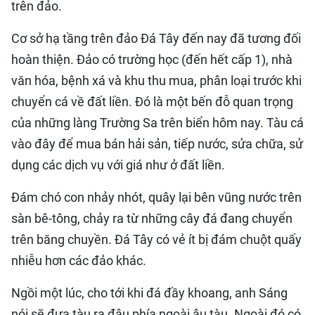
trên đảo.
Cơ sở hạ tầng trên đảo Đá Tây đến nay đã tương đối
hoàn thiện. Đảo có trường học (đến hết cấp 1), nhà
văn hóa, bệnh xá và khu thu mua, phân loại trước khi
chuyển cá về đất liền. Đó là một bến đỗ quan trọng
của những làng Trường Sa trên biển hôm nay. Tàu cá
vào đây để mua bán hải sản, tiếp nước, sửa chữa, sử
dụng các dịch vụ với giá như ở đất liền.
Đám chó con nhảy nhót, quây lại bên vũng nước trên
sàn bê-tông, chảy ra từ những cây đá đang chuyển
trên băng chuyền. Đá Tây có vẻ ít bị đám chuột quấy
nhiễu hơn các đảo khác.
Ngồi một lúc, cho tới khi đá đầy khoang, anh Sáng
nói sẽ đưa tàu ra đậu phía ngoài âu tàu. Ngoài đó có