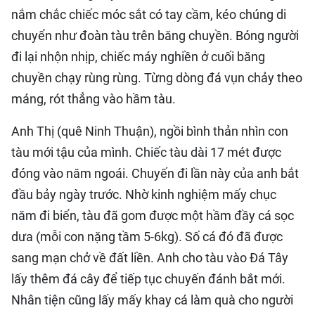
nắm chắc chiếc móc sắt có tay cầm, kéo chúng di
chuyển như đoàn tàu trên băng chuyền. Bóng người
đi lại nhộn nhịp, chiếc máy nghiền ở cuối băng
chuyền chạy rùng rùng. Từng dòng đá vụn chảy theo
máng, rót thẳng vào hầm tàu.
Anh Thị (quê Ninh Thuận), ngồi bình thản nhìn con
tàu mới tậu của mình. Chiếc tàu dài 17 mét được
đóng vào năm ngoái. Chuyến đi lần này của anh bắt
đầu bảy ngày trước. Nhờ kinh nghiệm mấy chục
năm đi biển, tàu đã gom được một hầm đầy cá sọc
dưa (mỗi con nặng tầm 5-6kg). Số cá đó đã được
sang mạn chở về đất liền. Anh cho tàu vào Đá Tây
lấy thêm đá cây để tiếp tục chuyến đánh bắt mới.
Nhân tiện cũng lấy mấy khay cá làm quà cho người