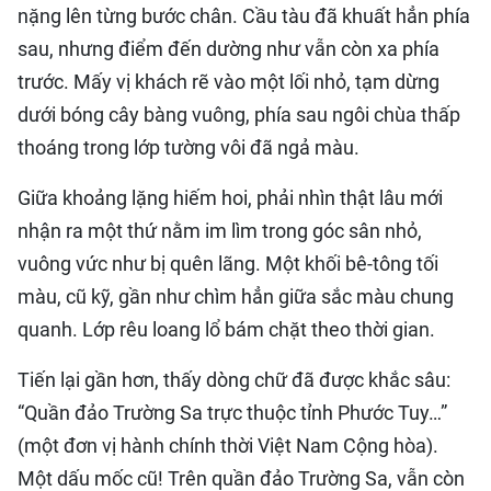
nặng lên từng bước chân. Cầu tàu đã khuất hẳn phía
sau, nhưng điểm đến dường như vẫn còn xa phía
trước. Mấy vị khách rẽ vào một lối nhỏ, tạm dừng
dưới bóng cây bàng vuông, phía sau ngôi chùa thấp
thoáng trong lớp tường vôi đã ngả màu.
Giữa khoảng lặng hiếm hoi, phải nhìn thật lâu mới
nhận ra một thứ nằm im lìm trong góc sân nhỏ,
vuông vức như bị quên lãng. Một khối bê-tông tối
màu, cũ kỹ, gần như chìm hẳn giữa sắc màu chung
quanh. Lớp rêu loang lổ bám chặt theo thời gian.
Tiến lại gần hơn, thấy dòng chữ đã được khắc sâu:
“Quần đảo Trường Sa trực thuộc tỉnh Phước Tuy…”
(một đơn vị hành chính thời Việt Nam Cộng hòa).
Một dấu mốc cũ! Trên quần đảo Trường Sa, vẫn còn