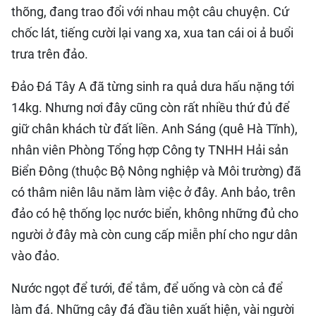
thõng, đang trao đổi với nhau một câu chuyện. Cứ
chốc lát, tiếng cười lại vang xa, xua tan cái oi ả buổi
trưa trên đảo.
Đảo Đá Tây A đã từng sinh ra quả dưa hấu nặng tới
14kg. Nhưng nơi đây cũng còn rất nhiều thứ đủ để
giữ chân khách từ đất liền. Anh Sáng (quê Hà Tĩnh),
nhân viên Phòng Tổng hợp Công ty TNHH Hải sản
Biển Đông (thuộc Bộ Nông nghiệp và Môi trường) đã
có thâm niên lâu năm làm việc ở đây. Anh bảo, trên
đảo có hệ thống lọc nước biển, không những đủ cho
người ở đây mà còn cung cấp miễn phí cho ngư dân
vào đảo.
Nước ngọt để tưới, để tắm, để uống và còn cả để
làm đá. Những cây đá đầu tiên xuất hiện, vài người