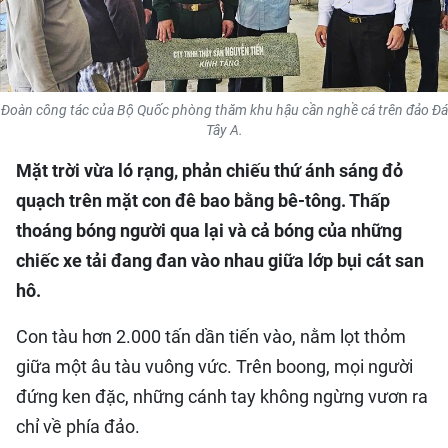
QUỐC TẾ
THỂ THAO
Đoàn công tác của Bộ Quốc phòng thăm khu hậu cần nghề cá trên đảo Đá
DU LỊCH
Tây A.
HỒ SƠ - TƯ LIỆU
Mặt trời vừa ló rạng, phản chiếu thứ ánh sáng đỏ
quạch trên mặt con đê bao bằng bê-tông. Thấp
thoáng bóng người qua lại và cả bóng của những
NHÂN DÂN ĐIỆN TỬ
chiếc xe tải đang đan vào nhau giữa lớp bụi cát san
NHÂN DÂN HẰNG THÁNG
hô.
NHÂN DÂN CUỐI TUẦN
Con tàu hơn 2.000 tấn dần tiến vào, nằm lọt thỏm
giữa một âu tàu vuông vức. Trên boong, mọi người
đứng ken đặc, những cánh tay không ngừng vươn ra
chỉ về phía đảo.