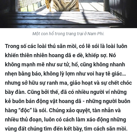
QUỐC TẾ
THỂ THAO
Một con hổ trong trang trại ở Nam Phi.
DU LỊCH
Trong số các loài thú săn mồi, có lẽ sói là loài luôn
HỒ SƠ - TƯ LIỆU
khiến thiên nhiên hoang dã e dè, khiếp sợ. Nó
không mạnh mẽ như sư tử, hổ, cũng không nhanh
NHÂN DÂN ĐIỆN TỬ
nhẹn bằng báo, không lỳ lợm như voi hay tê giác…
nhưng sở hữu sự ranh ma, giảo hoạt và sự chết chóc
NHÂN DÂN HẰNG THÁNG
bầy đàn. Cũng bởi thế, đã có nhiều người ví những
NHÂN DÂN CUỐI TUẦN
kẻ buôn bán động vật hoang dã - những người buôn
hàng “độc” là sói. Chúng xảo quyệt, tàn nhẫn và
nhiều thủ đoạn, luôn có cách làm xáo động những
vùng đất chúng tìm đến kết bầy, tìm cách săn mồi.