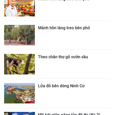
Mảnh hồn làng treo bên phố
Theo chân thợ gõ vườn sầu
Lửa đỏ bên dòng Ninh Cơ
Mồ hôi giữa nắng lửa đô thị (Kỳ 3)