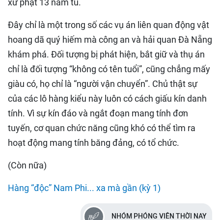
xử phạt 13 năm tù.
Đây chỉ là một trong số các vụ án liên quan động vật
hoang dã quý hiếm mà công an và hải quan Đà Nẵng
khám phá. Đối tượng bị phát hiện, bắt giữ và thụ án
chỉ là đối tượng “không có tên tuổi”, cũng chẳng mấy
giàu có, họ chỉ là “người vận chuyển”. Chủ thật sự
của các lô hàng kiểu này luôn có cách giấu kín danh
tính. Vì sự kín đáo và ngắt đoạn mang tính đơn
tuyến, cơ quan chức năng cũng khó có thể tìm ra
hoạt động mang tính băng đảng, có tổ chức.
(Còn nữa)
Hàng “độc” Nam Phi... xa mà gần (kỳ 1)
NHÓM PHÓNG VIÊN THỜI NAY