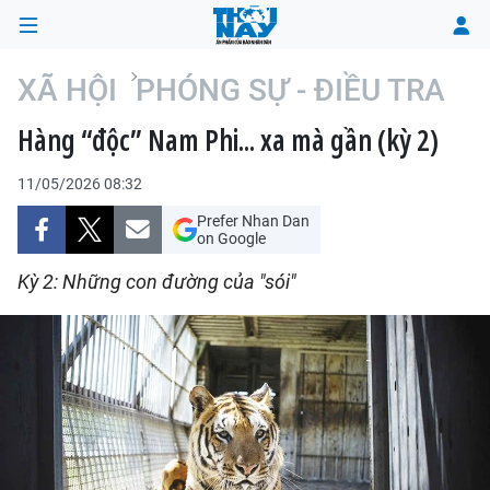
XÃ HỘI
PHÓNG SỰ - ĐIỀU TRA
Hàng “độc” Nam Phi... xa mà gần (kỳ 2)
TRANG CHỦ
11/05/2026 08:32
THỜI SỰ
Prefer Nhan Dan
on Google
CHÍNH TRỊ
Kỳ 2: Những con đường của "sói"
XÃ HỘI
KINH TẾ
ĐÔ THỊ
VĂN HÓA - VĂN NGHỆ