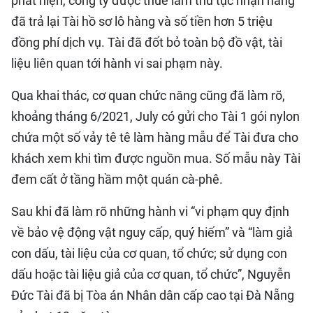
phát hiện, công ty được thuê làm thủ tục nhận hàng
đã trả lại Tài hồ sơ lô hàng và số tiền hơn 5 triệu
đồng phí dịch vụ. Tài đã đốt bỏ toàn bộ đồ vật, tài
liệu liên quan tới hành vi sai phạm này.
Qua khai thác, cơ quan chức năng cũng đã làm rõ,
khoảng tháng 6/2021, July có gửi cho Tài 1 gói nylon
chứa một số vảy tê tê làm hàng mẫu để Tài đưa cho
khách xem khi tìm được nguồn mua. Số mẫu này Tài
đem cất ở tầng hầm một quán cà-phê.
Sau khi đã làm rõ những hành vi “vi phạm quy định
về bảo vệ động vật nguy cấp, quý hiếm” và “làm giả
con dấu, tài liệu của cơ quan, tổ chức; sử dụng con
dấu hoặc tài liệu giả của cơ quan, tổ chức”, Nguyễn
Đức Tài đã bị Tòa án Nhân dân cấp cao tại Đà Nẵng