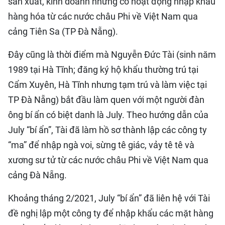
sản xuất, kinh doanh nhưng có hoạt động nhập khẩu
hàng hóa từ các nước châu Phi về Việt Nam qua
cảng Tiên Sa (TP Đà Nẵng).
Đây cũng là thời điểm mà Nguyễn Đức Tài (sinh năm
1989 tại Hà Tĩnh; đăng ký hộ khẩu thường trú tại
Cẩm Xuyên, Hà Tĩnh nhưng tạm trú và làm việc tại
TP Đà Nẵng) bắt đầu làm quen với một người đàn
ông bí ẩn có biệt danh là July. Theo hướng dẫn của
July “bí ẩn”, Tài đã làm hồ sơ thành lập các công ty
“ma” để nhập ngà voi, sừng tê giác, vảy tê tê và
xương sư tử từ các nước châu Phi về Việt Nam qua
cảng Đà Nẵng.
Khoảng tháng 2/2021, July “bí ẩn” đã liên hệ với Tài
đề nghị lập một công ty để nhập khẩu các mặt hàng