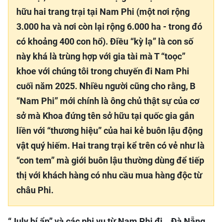
hữu hai trang trại tại Nam Phi (một nơi rộng
3.000 ha và nơi còn lại rộng 6.000 ha - trong đó
có khoảng 400 con hổ). Điều “kỳ lạ” là con số
này khá là trùng hợp với gia tài mà T “toọc”
khoe với chúng tôi trong chuyến đi Nam Phi
cuối năm 2025. Nhiều người cũng cho rằng, B
“Nam Phi” mới chính là ông chủ thật sự của cơ
sở mà Khoa đứng tên sở hữu tại quốc gia gắn
liền với “thương hiệu” của hai kẻ buôn lậu động
vật quý hiếm. Hai trang trại kể trên có vẻ như là
“con tem” mà giới buôn lậu thường dùng để tiếp
thị với khách hàng có nhu cầu mua hàng độc từ
châu Phi.
“July bí ẩn” và các phi vụ từ Nam Phi đi… Đà Nẵng