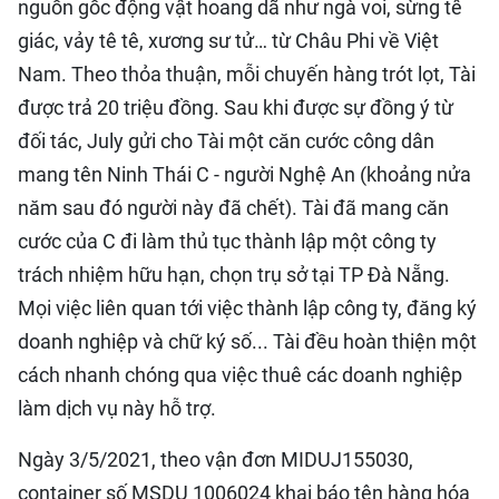
nguồn gốc động vật hoang dã như ngà voi, sừng tê
giác, vảy tê tê, xương sư tử… từ Châu Phi về Việt
Nam. Theo thỏa thuận, mỗi chuyến hàng trót lọt, Tài
được trả 20 triệu đồng. Sau khi được sự đồng ý từ
đối tác, July gửi cho Tài một căn cước công dân
mang tên Ninh Thái C - người Nghệ An (khoảng nửa
năm sau đó người này đã chết). Tài đã mang căn
cước của C đi làm thủ tục thành lập một công ty
trách nhiệm hữu hạn, chọn trụ sở tại TP Đà Nẵng.
Mọi việc liên quan tới việc thành lập công ty, đăng ký
doanh nghiệp và chữ ký số... Tài đều hoàn thiện một
cách nhanh chóng qua việc thuê các doanh nghiệp
làm dịch vụ này hỗ trợ.
Ngày 3/5/2021, theo vận đơn MIDUJ155030,
container số MSDU 1006024 khai báo tên hàng hóa