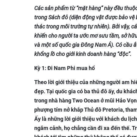
Các sản phẩm từ “mặt hàng” này đều thuộ
trong Sách đỏ (diện động vật được bảo vệ 
thác trong môi trường tự nhiên). Bởi vậy, c
khiến cho người ta ước mơ sưu tầm, sở hữu.
và một số quốc gia Đông Nam Á). Có cầu ắt 
khổng lồ cho giới kinh doanh hàng “độc”.
Kỳ 1: Đi Nam Phi mua hổ
Theo lời giới thiệu của những người am h
đẹp. Tại quốc gia có ba thủ đô ấy, du khá
trong nhà hàng Two Ocean ở mũi Hảo Vọng
phượng tím nở khắp Thủ đô Pretoria, tha
Ấy là những lời giới thiệu với khách du lịc
ngắm cảnh, họ chẳng cần đi xa đến thế. T