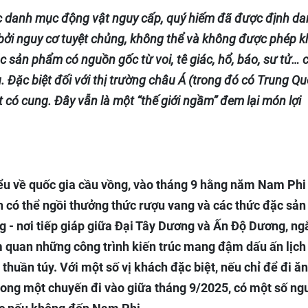
c danh mục động vật nguy cấp, quý hiếm đã được định d
bởi nguy cơ tuyệt chủng, không thể và không được phép k
ác sản phẩm có nguồn gốc từ voi, tê giác, hổ, báo, sư tử… 
 Đặc biệt đối với thị trường châu Á (trong đó có Trung Q
có cung. Đây vẫn là một “thế giới ngầm” đem lại món lợi
iểu về quốc gia cầu vồng, vào tháng 9 hằng năm Nam Phi 
ch có thể ngồi thưởng thức rượu vang và các thức đặc sản
 - nơi tiếp giáp giữa Đại Tây Dương và Ấn Độ Dương, n
m quan những công trình kiến trúc mang đậm dấu ấn lịc
h thuần túy. Với một số vị khách đặc biệt, nếu chỉ để đi ăn
rong một chuyến đi vào giữa tháng 9/2025, có một số ng