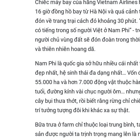
Chiếc máy bay của hãng Vietnam Airlines
16 giờ đồng hồ bay từ Hà Nội và quá cảnh t
đón về trang trại cách đó khoảng 30 phút. “
có tiếng trong số người Việt ở Nam Phi” - t
người chủ vùng đất sẽ đón đoàn trong thời
và thiên nhiên hoang dã.
Nam Phi là quốc gia sở hữu nhiều cái nhất t
đẹp nhất, hệ sinh thái đa dạng nhất… Vốn 
55.000 ha và hơn 7.000 động vật thuộc hà
tuổi, đường kính vài chục người ôm… nhưng 
cây bụi thưa thớt, rồi biết rằng rừng chỉ c
trí tưởng tượng đôi khi khác xa sự thật.
Bữa trưa ở farm chỉ thuộc loại trung bình
sản được người ta trịnh trọng mang lên là