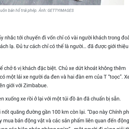
buôn bán hổ trái phép. Ảnh: GETTYIMAGES
thấy nhắc tới chuyến đi vốn chỉ có vài người khách trong đo
ách lạ. Đủ tư cách chỉ có thể là người… đã được giới thiệu
ể chở 6 vị khách đặc biệt. Chủ xe dứt khoát không thêm
có một lái xe người da đen và hai đàn em của T “toọc”. X
ên giới với Zimbabue.
 xuống xe rồi ở lại với một túi đồ ăn đã chuẩn bị sẵn.
i nốt quãng đường gần 100 km còn lại. “Dạo này Chính p
y mua bán động vật và các sản phẩm liên quan đến động