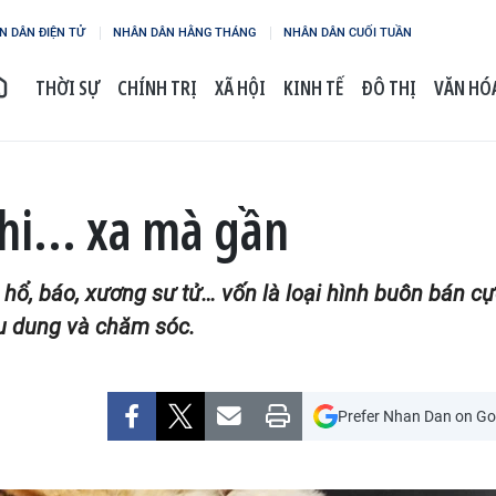
N DÂN ĐIỆN TỬ
NHÂN DÂN HẰNG THÁNG
NHÂN DÂN CUỐI TUẦN
THỜI SỰ
CHÍNH TRỊ
XÃ HỘI
KINH TẾ
ĐÔ THỊ
VĂN HÓA
i... xa mà gần
 hổ, báo, xương sư tử… vốn là loại hình buôn bán cự
hu dung và chăm sóc.
Prefer Nhan Dan on Go