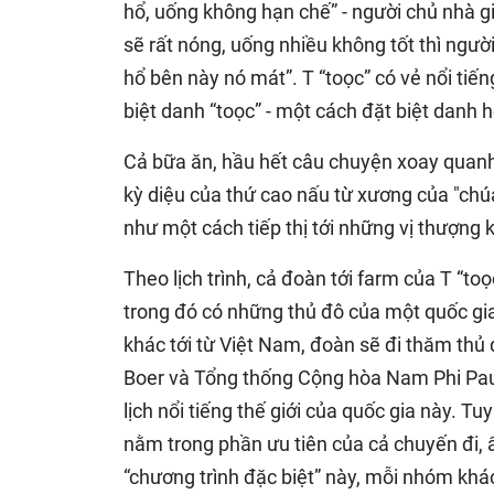
hổ, uống không hạn chế” - người chủ nhà gi
sẽ rất nóng, uống nhiều không tốt thì người 
hổ bên này nó mát”. T “toọc” có vẻ nổi tiến
biệt danh “toọc” - một cách đặt biệt danh 
Cả bữa ăn, hầu hết câu chuyện xoay quanh
kỳ diệu của thứ cao nấu từ xương của "chúa 
như một cách tiếp thị tới những vị thượng 
Theo lịch trình, cả đoàn tới farm của T “toọ
trong đó có những thủ đô của một quốc gia
khác tới từ Việt Nam, đoàn sẽ đi thăm thủ 
Boer và Tổng thống Cộng hòa Nam Phi Pau
lịch nổi tiếng thế giới của quốc gia này. 
nằm trong phần ưu tiên của cả chuyến đi, 
“chương trình đặc biệt” này, mỗi nhóm khác