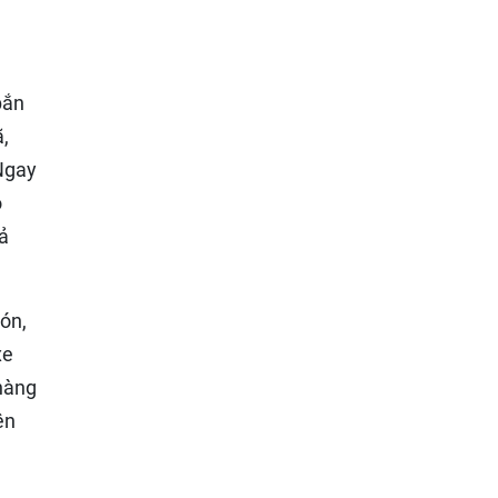
bắn
ã,
 Ngay
o
cả
ón,
xe
 hàng
ên