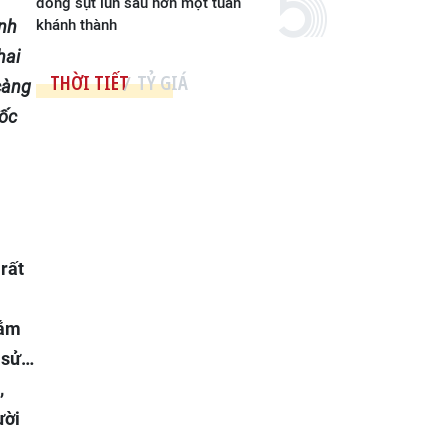
đồng sụt lún sau hơn một tuần
anh
khánh thành
hai
THỜI TIẾT
TỶ GIÁ
càng
uốc
rất
gắm
h sử…
,
ười