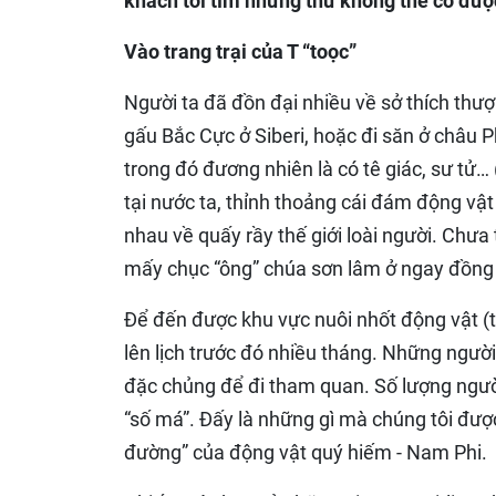
khách tới tìm những thứ không thể có đư
Vào trang trại của T “toọc”
Người ta đã đồn đại nhiều về sở thích thư
gấu Bắc Cực ở Siberi, hoặc đi săn ở châu P
trong đó đương nhiên là có tê giác, sư tử…
tại nước ta, thỉnh thoảng cái đám động vậ
nhau về quấy rầy thế giới loài người. Chưa
mấy chục “ông” chúa sơn lâm ở ngay đồng
Để đến được khu vực nuôi nhốt động vật (tr
lên lịch trước đó nhiều tháng. Những người 
đặc chủng để đi tham quan. Số lượng người
“số má”. Đấy là những gì mà chúng tôi được
đường” của động vật quý hiếm - Nam Phi.