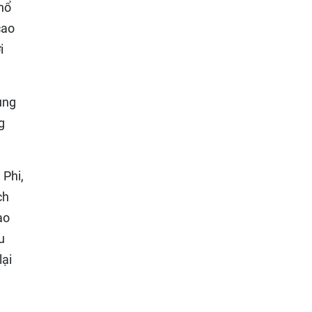
 hổ
cao
i
ụng
g
 Phi,
ch
ạo
u
lại