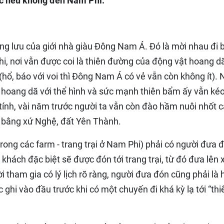
ợc nếu không đến Nam Phi.
ợng lưu của giới nhà giàu Đông Nam Á. Đó là mời nhau đi 
hi, nơi vẫn được coi là thiên đường của động vật hoang d
 (hổ, báo với voi thì Đông Nam Á có vẻ vẫn còn không ít).
t hoang dã với thể hình và sức mạnh thiên bẩm ấy vẫn ké
 tính, vài năm trước người ta vẫn còn đào hầm nuôi nhốt 
 bằng xứ Nghệ, đất Yên Thành.
ong các farm - trang trại ở Nam Phi) phải có người đưa đ
khách đặc biệt sẽ được đón tới trang trại, từ đó đưa lên 
 tham gia có lý lịch rõ ràng, người đưa đón cũng phải là
 ghi vào đầu trước khi có một chuyến đi khá kỳ lạ tới “thi