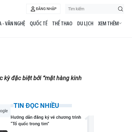
ĐĂNG NHẬP
 - VĂN NGHỆ
QUỐC TẾ
THỂ THAO
DU LỊCH
XEM THÊM
c kỳ đặc biệt bởi “mặt hàng kinh
TIN ĐỌC NHIỀU
ogle
Hướng dẫn đăng ký vé chương trình
“Tổ quốc trong tim”