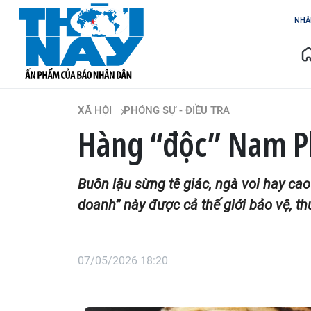
NHÂ
XÃ HỘI
PHÓNG SỰ - ĐIỀU TRA
Hàng “độc” Nam Ph
Buôn lậu sừng tê giác, ngà voi hay cao
doanh” này được cả thế giới bảo vệ, t
07/05/2026 18:20