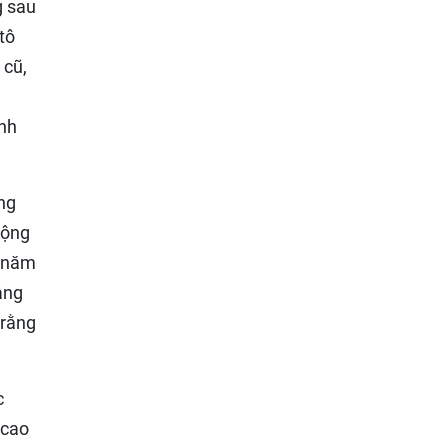
g sau
tô
 cũ,
ành
ảng
rộng
m năm
ảng
 rằng
c
 cao