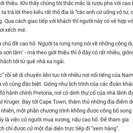
ới thiệu. Khi thấy chúng tôi thắc mắc là rượu pha với cao
ta trả lời theo kiểu rất thổ địa là “các anh cứ uống vô tư, 
g. Qua cách giao tiếp với khách thì người này có vẻ hợp vớ
hơi xếch mé.
 chủ đề cao hổ. Người ta rưng rưng nói về những công d
sơn lâm" - mà theo giới thiệu thì ở đây có rất nhiều, giốn
khách tới từ quê nhà xa ngái.
c” rồi sẽ di chuyển liên tục tới nhiều nơi nổi tiếng của Nam
 vô cùng đặc biệt. Giống như lịch trình của các đoàn khá
đô hành chính Pretoria, nơi có dinh thự cổ của nhà lãnh đ
l Kruger. Bay tới Cape Town, thăm thú những địa điểm d
Tuy nhiên, một phần chương trình không được công bố song 
ấy là việc cử người mua xương, nấu cao hổ. Để tham gia
h chỉ được cử một đại diện trực tiếp đi “xem hàng”.