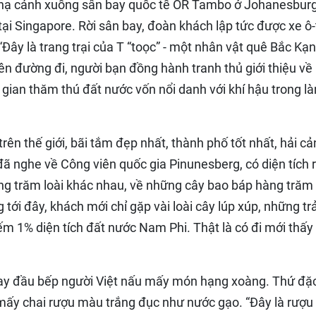
 hạ cánh xuống sân bay quốc tế OR Tambo ở Johanesbur
ại Singapore. Rời sân bay, đoàn khách lập tức được xe ô-
Đây là trang trại của T “toọc” - một nhân vật quê Bắc Kạn
rên đường đi, người bạn đồng hành tranh thủ giới thiệu về
 gian thăm thú đất nước vốn nổi danh với khí hậu trong l
rên thế giới, bãi tắm đẹp nhất, thành phố tốt nhất, hải c
đã nghe về Công viên quốc gia Pinunesberg, có diện tích 
ng trăm loài khác nhau, về những cây bao báp hàng tră
tới đây, khách mới chỉ gặp vài loài cây lúp xúp, những tr
hiếm 1% diện tích đất nước Nam Phi. Thật là có đi mới thấy
, tay đầu bếp người Việt nấu mấy món hạng xoàng. Thứ đặ
 mấy chai rượu màu trắng đục như nước gạo. “Đây là rượu