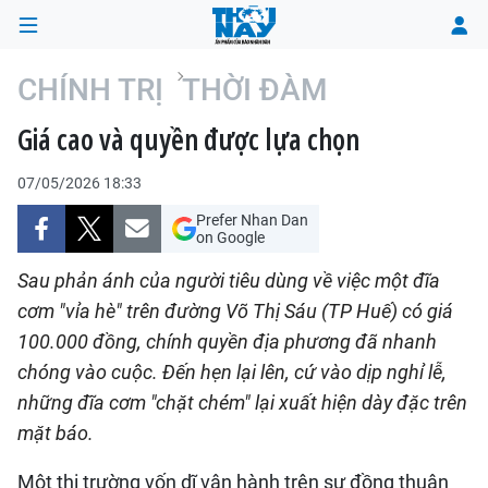
CHÍNH TRỊ
THỜI ĐÀM
Giá cao và quyền được lựa chọn
TRANG CHỦ
07/05/2026 18:33
THỜI SỰ
Prefer Nhan Dan
on Google
CHÍNH TRỊ
Sau phản ánh của người tiêu dùng về việc một đĩa
XÃ HỘI
cơm "vỉa hè" trên đường Võ Thị Sáu (TP Huế) có giá
100.000 đồng, chính quyền địa phương đã nhanh
KINH TẾ
chóng vào cuộc. Đến hẹn lại lên, cứ vào dịp nghỉ lễ,
những đĩa cơm "chặt chém" lại xuất hiện dày đặc trên
ĐÔ THỊ
mặt báo.
VĂN HÓA - VĂN NGHỆ
Một thị trường vốn dĩ vận hành trên sự đồng thuận