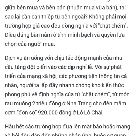
giữa bên mua và bên bán (thuận mua vừa bán), tại
QUỐC TẾ
sao lại cần can thiệp từ bên ngoài? Không phải mọi
THỂ THAO
trường hợp giá cao đều đồng nghĩa với "chặt chém".
Điều đáng bàn nằm ở tính minh bạch và quyền lựa
DU LỊCH
chọn của người mua.
HỒ SƠ - TƯ LIỆU
Dịch vụ ăn uống vốn chịu tác động mạnh của nhu
cầu tăng đột biến vào các dịp nghỉ lễ. Với sự phát
NHÂN DÂN ĐIỆN TỬ
triển của mạng xã hội, các phương tiện thông tin cá
nhân, người ta lấp đầy nhanh chóng kho kiến thức
NHÂN DÂN HẰNG THÁNG
phong phú về định nghĩa của từ "chặt chém", từ món
NHÂN DÂN CUỐI TUẦN
rau muống 2 triệu đồng ở Nha Trang cho đến mâm
cơm “đơn sơ” 920.000 đồng ở Lô Lô Chải.
Hầu hết các trường hợp đưa lên mặt báo hoặc mạng
xã hội đều dẫn đến những phản ứng, buộc cơ quan