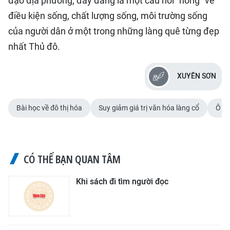
đạo địa phương, đây đáng là một câu hỏi “nóng” về
điều kiện sống, chất lượng sống, môi trường sống
của người dân ở một trong những làng quê từng đẹp
nhất Thủ đô.
XUYÊN SƠN
Bài học về đô thị hóa
Suy giảm giá trị văn hóa làng cổ
Ô nh
CÓ THỂ BẠN QUAN TÂM
Khi sách đi tìm người đọc