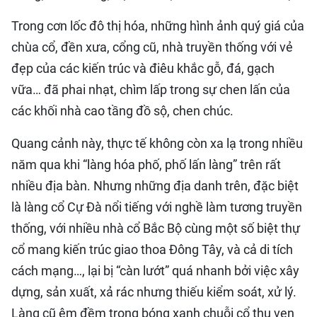
QUỐC TẾ
Trong cơn lốc đô thị hóa, những hình ảnh quý giá của
chùa cổ, đền xưa, cổng cũ, nhà truyền thống với vẻ
THỂ THAO
đẹp của các kiến trúc và điêu khắc gỗ, đá, gạch
DU LỊCH
vữa… đã phai nhạt, chìm lấp trong sự chen lấn của
các khối nhà cao tầng đồ sộ, chen chúc.
HỒ SƠ - TƯ LIỆU
Quang cảnh này, thực tế không còn xa lạ trong nhiều
năm qua khi “làng hóa phố, phố lấn làng” trên rất
NHÂN DÂN ĐIỆN TỬ
nhiều địa bàn. Nhưng những địa danh trên, đặc biệt
NHÂN DÂN HẰNG THÁNG
là làng cổ Cự Đà nổi tiếng với nghề làm tương truyền
thống, với nhiều nhà cổ Bắc Bộ cùng một số biệt thự
NHÂN DÂN CUỐI TUẦN
cổ mang kiến trúc giao thoa Đông Tây, và cả di tích
cách mạng…, lại bị “càn lướt” quá nhanh bởi việc xây
dựng, sản xuất, xả rác nhưng thiếu kiểm soát, xử lý.
Làng cũ êm đềm trong bóng xanh chuỗi cổ thụ ven