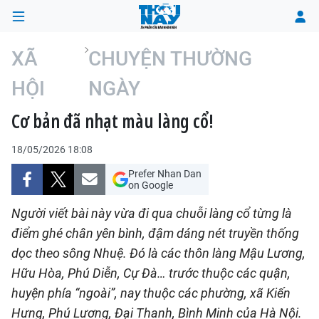
XÃ
CHUYỆN THƯỜNG
HỘI
NGÀY
TRANG CHỦ
Cơ bản đã nhạt màu làng cổ!
THỜI SỰ
18/05/2026 18:08
CHÍNH TRỊ
Prefer Nhan Dan
on Google
XÃ HỘI
Người viết bài này vừa đi qua chuỗi làng cổ từng là
điểm ghé chân yên bình, đậm dáng nét truyền thống
KINH TẾ
dọc theo sông Nhuệ. Đó là các thôn làng Mậu Lương,
ĐÔ THỊ
Hữu Hòa, Phú Diễn, Cự Đà… trước thuộc các quận,
huyện phía “ngoài”, nay thuộc các phường, xã Kiến
VĂN HÓA - VĂN NGHỆ
Hưng, Phú Lương, Đại Thanh, Bình Minh của Hà Nội.