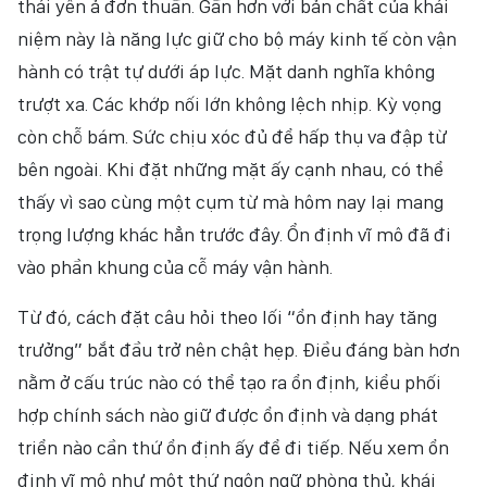
thái yên ả đơn thuần. Gần hơn với bản chất của khái
niệm này là năng lực giữ cho bộ máy kinh tế còn vận
hành có trật tự dưới áp lực. Mặt danh nghĩa không
trượt xa. Các khớp nối lớn không lệch nhịp. Kỳ vọng
còn chỗ bám. Sức chịu xóc đủ để hấp thụ va đập từ
bên ngoài. Khi đặt những mặt ấy cạnh nhau, có thể
thấy vì sao cùng một cụm từ mà hôm nay lại mang
trọng lượng khác hẳn trước đây. Ổn định vĩ mô đã đi
vào phần khung của cỗ máy vận hành.
Từ đó, cách đặt câu hỏi theo lối “ổn định hay tăng
trưởng” bắt đầu trở nên chật hẹp. Điều đáng bàn hơn
nằm ở cấu trúc nào có thể tạo ra ổn định, kiểu phối
hợp chính sách nào giữ được ổn định và dạng phát
triển nào cần thứ ổn định ấy để đi tiếp. Nếu xem ổn
định vĩ mô như một thứ ngôn ngữ phòng thủ, khái