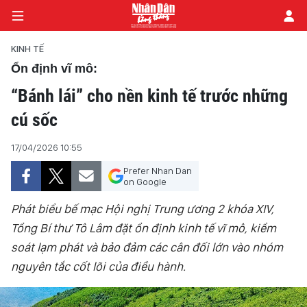
KINH TẾ
Ổn định vĩ mô:
“Bánh lái” cho nền kinh tế trước những
TRANG CHỦ
cú sốc
CHÍNH TRỊ
17/04/2026 10:55
TIÊU ĐIỂM
Prefer Nhan Dan
on Google
ĐỜI SỐNG - XÃ HỘI
Phát biểu bế mạc Hội nghị Trung ương 2 khóa XIV,
KHOA HỌC - GIÁO DỤC
Tổng Bí thư Tô Lâm đặt ổn định kinh tế vĩ mô, kiểm
soát lạm phát và bảo đảm các cân đối lớn vào nhóm
AN NINH - XÃ HỘI
nguyên tắc cốt lõi của điều hành.
KINH TẾ