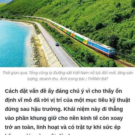
VĂN HÓA
THỂ THAO
QUỐC TẾ
NHÂN DÂN ĐIỆN TỬ
BÁO THỜI NAY
Thời gian qua, Tổng công ty Đường sắt Việt Nam nỗ lực đổi mới, tăng sản
lượng, doanh thu. Ảnh trong bài | THÀNH ĐẠT
NHÂN DÂN CUỐI TUẦN
Cách đặt vấn đề ấy đáng chú ý vì cho thấy ổn
định vĩ mô đã rời vị trí của một mục tiêu kỹ thuật
đứng sau hậu trường. Khái niệm này đi thẳng
vào phần khung giữ cho nền kinh tế còn xoay
trở an toàn, linh hoạt và có trật tự khi sức ép