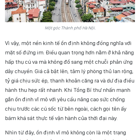
Một góc Thành phố Hà Nội.
Vì vậy, một nền kinh tế ổn định không đồng nghĩa với
mặt số đứng im. Điều quan trọng hơn nằm ở khả năng
hấp thụ cú va mà không đổ sang một chuỗi phản ứng
dây chuyền. Giá cả bật lên, tâm lý phòng thủ lan rộng,
tỷ giá chịu sức ép, thanh khoản căng ra và dư địa điều
hành thu hẹp rất nhanh. Khi Tổng Bí thư nhấn mạnh
gắn ổn định vĩ mô với yêu cầu nâng cao sức chống
chịu trước các cú sốc từ bên ngoài, cách gọi tên ấy
bám khá sát thực tế vận hành của thời đại này.
Nhìn từ đây, ổn định vĩ mô không còn là một trạng