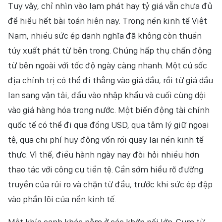
Tuy vậy, chỉ nhìn vào lạm phát hay tỷ giá vẫn chưa đủ
để hiểu hết bài toán hiện nay. Trong nền kinh tế Việt
Nam, nhiều sức ép danh nghĩa đã không còn thuần
túy xuất phát từ bên trong. Chúng hấp thụ chấn động
từ bên ngoài với tốc độ ngày càng nhanh. Một cú sốc
địa chính trị có thể đi thẳng vào giá dầu, rồi từ giá dầu
lan sang vận tải, đầu vào nhập khẩu và cuối cùng dội
vào giá hàng hóa trong nước. Một biến động tài chính
quốc tế có thể đi qua đồng USD, qua tâm lý giữ ngoại
tệ, qua chi phí huy động vốn rồi quay lại nền kinh tế
thực. Vì thế, điều hành ngày nay đòi hỏi nhiều hơn
thao tác với công cụ tiền tệ. Cần sớm hiểu rõ đường
truyền của rủi ro và chặn từ đầu, trước khi sức ép đập
vào phần lõi của nền kinh tế.
Một khía cạnh khác nằm ở các khớp nối lớn. Cụm từ