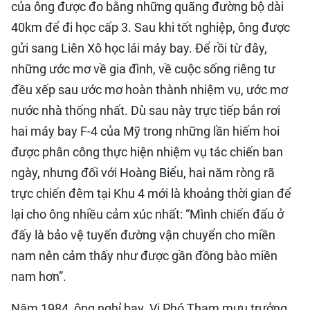
của ông được đo bằng những quãng đường bộ dài
40km để đi học cấp 3. Sau khi tốt nghiệp, ông được
gửi sang Liên Xô học lái máy bay. Để rồi từ đây,
những ước mơ về gia đình, về cuộc sống riêng tư
đều xếp sau ước mơ hoàn thành nhiệm vụ, ước mơ
nước nhà thống nhất. ​Dù sau này trực tiếp bắn rơi
hai máy bay F-4 của Mỹ trong những lần hiếm hoi
được phân công thực hiện nhiệm vụ tác chiến ban
ngày, nhưng đối với Hoàng Biểu, hai năm ròng rã
trực chiến đêm tại Khu 4 mới là khoảng thời gian để
lại cho ông nhiều cảm xúc nhất: “Mình chiến đấu ở
đấy là bảo vệ tuyến đường vận chuyển cho miền
nam nên cảm thấy như được gần đồng bào miền
nam hơn”.
Năm 1984, ông nghỉ bay. Vị Phó Tham mưu trưởng