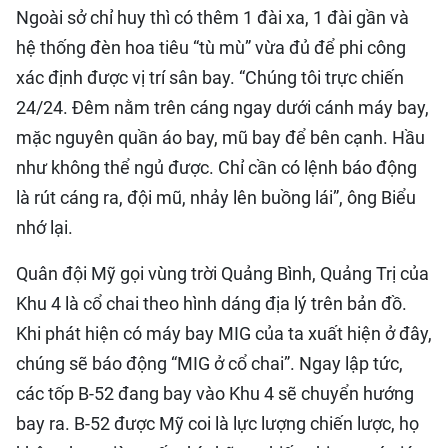
Ngoài sở chỉ huy thì có thêm 1 đài xa, 1 đài gần và
hệ thống đèn hoa tiêu “tù mù” vừa đủ để phi công
xác định được vị trí sân bay. ​“Chúng tôi trực chiến
24/24. Đêm nằm trên cáng ngay dưới cánh máy bay,
mặc nguyên quần áo bay, mũ bay để bên cạnh. Hầu
như không thể ngủ được. Chỉ cần có lệnh báo động
là rút cáng ra, đội mũ, nhảy lên buồng lái”, ông Biểu
nhớ lại.
Quân đội Mỹ gọi vùng trời Quảng Bình, Quảng Trị của
Khu 4 là cổ chai theo hình dáng địa lý trên bản đồ.
Khi phát hiện có máy bay MIG của ta xuất hiện ở đây,
chúng sẽ báo động “MIG ở cổ chai”. Ngay lập tức,
các tốp B-52 đang bay vào Khu 4 sẽ chuyển hướng
bay ra. B-52 được Mỹ coi là lực lượng chiến lược, họ