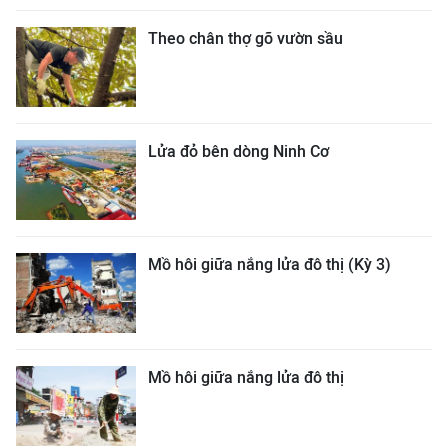
Theo chân thợ gõ vườn sầu
Lửa đỏ bên dòng Ninh Cơ
Mồ hôi giữa nắng lửa đô thị (Kỳ 3)
Mồ hôi giữa nắng lửa đô thị