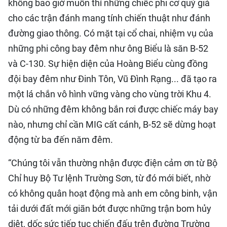
không bao giờ muốn thí những chiếc phi cơ quý giá
cho các trận đánh mang tính chiến thuật như đánh
đường giao thông. Có mặt tại cổ chai, nhiệm vụ của
những phi công bay đêm như ông Biểu là săn B-52
và C-130. Sự hiện diện của Hoàng Biểu cùng đồng
đội bay đêm như Đinh Tôn, Vũ Đình Rạng... đã tạo ra
một lá chắn vô hình vững vàng cho vùng trời Khu 4. ​
Dù có những đêm không bắn rơi được chiếc máy bay
nào, nhưng chỉ cần MIG cất cánh, B-52 sẽ dừng hoạt
động từ ba đến năm đêm.
“Chúng tôi vẫn thường nhận được điện cảm ơn từ Bộ
Chỉ huy Bộ Tư lệnh Trường Sơn, từ đó mới biết, nhờ
có không quân hoạt động mà anh em công binh, vận
tải dưới đất mới giãn bớt được những trận bom hủy
diệt, dốc sức tiếp tục chiến đấu trên đường Trường