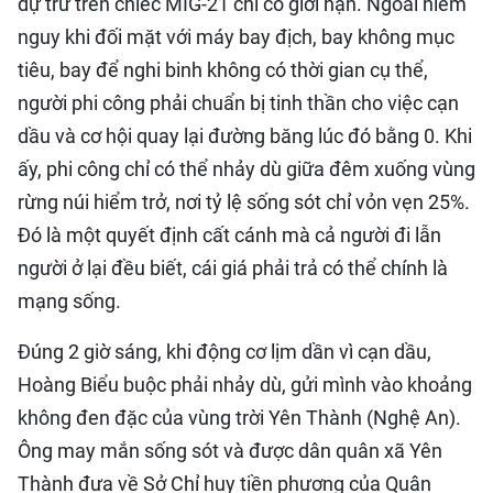
dự trữ trên chiếc MIG-21 chỉ có giới hạn. Ngoài hiểm
nguy khi đối mặt với máy bay địch, bay không mục
tiêu, bay để nghi binh không có thời gian cụ thể,
người phi công phải chuẩn bị tinh thần cho việc cạn
dầu và cơ hội quay lại đường băng lúc đó bằng 0. Khi
ấy, phi công chỉ có thể nhảy dù giữa đêm xuống vùng
rừng núi hiểm trở, nơi tỷ lệ sống sót chỉ vỏn vẹn 25%.
Đó là một quyết định cất cánh mà cả người đi lẫn
người ở lại đều biết, cái giá phải trả có thể chính là
mạng sống.
​Đúng 2 giờ sáng, khi động cơ lịm dần vì cạn dầu,
Hoàng Biểu buộc phải nhảy dù, gửi mình vào khoảng
không đen đặc của vùng trời Yên Thành (Nghệ An).
Ông may mắn sống sót và được dân quân xã Yên
Thành đưa về Sở Chỉ huy tiền phương của Quân