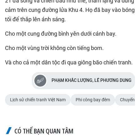
21 đã sống và chiến đấu như thế, thầm lặng và dũng
cảm trên cung đường lửa Khu 4. Họ đã bay vào bóng
tối để thắp lên ánh sáng.
Cho một cung đường bình yên dưới cánh bay.
​Cho một vùng trời không còn tiếng bom.
Và cho cả một dân tộc đi qua giông bão chiến tranh.
PHẠM KHẮC LƯỢNG, LÊ PHƯƠNG DUNG
Lịch sử chiến tranh Việt Nam
Phi công bay đêm
Chuyến ba
CÓ THỂ BẠN QUAN TÂM