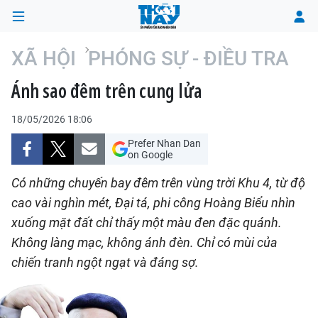
XÃ HỘI
PHÓNG SỰ - ĐIỀU TRA
Ánh sao đêm trên cung lửa
TRANG CHỦ
18/05/2026 18:06
THỜI SỰ
Prefer Nhan Dan
on Google
CHÍNH TRỊ
Có những chuyến bay đêm trên vùng trời Khu 4, từ độ
XÃ HỘI
cao vài nghìn mét, Đại tá, phi công Hoàng Biểu nhìn
xuống mặt đất chỉ thấy một màu đen đặc quánh.
KINH TẾ
Không làng mạc, không ánh đèn. Chỉ có mùi của
chiến tranh ngột ngạt và đáng sợ.
ĐÔ THỊ
VĂN HÓA - VĂN NGHỆ