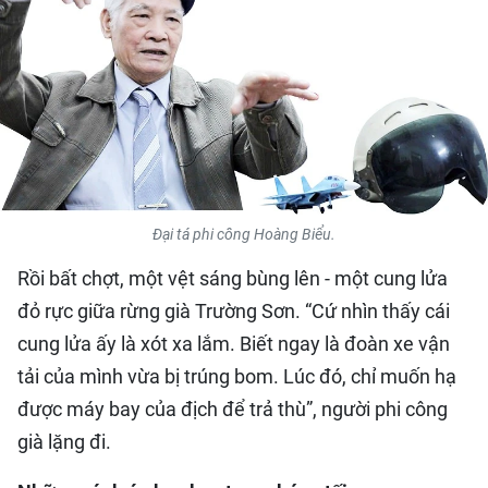
QUỐC TẾ
THỂ THAO
DU LỊCH
HỒ SƠ - TƯ LIỆU
Đại tá phi công Hoàng Biểu.
NHÂN DÂN ĐIỆN TỬ
Rồi bất chợt, một vệt sáng bùng lên - một cung lửa
NHÂN DÂN HẰNG THÁNG
đỏ rực giữa rừng già Trường Sơn. “Cứ nhìn thấy cái
cung lửa ấy là xót xa lắm. Biết ngay là đoàn xe vận
NHÂN DÂN CUỐI TUẦN
tải của mình vừa bị trúng bom. Lúc đó, chỉ muốn hạ
được máy bay của địch để trả thù”, người phi công
già lặng đi.