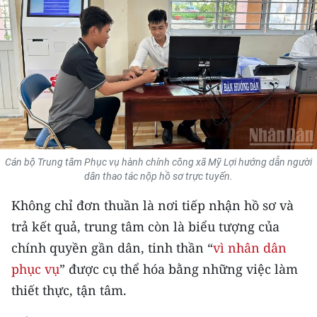
THỂ THAO
GIÁO DỤC
Y TẾ
KHOA HỌC - CÔNG NGHỆ
MÔI TRƯỜNG
Cán bộ Trung tâm Phục vụ hành chính công xã Mỹ Lợi hướng dẫn người
dân thao tác nộp hồ sơ trực tuyến.
BẠN ĐỌC
Không chỉ đơn thuần là nơi tiếp nhận hồ sơ và
KIỂM CHỨNG THÔNG TIN
trả kết quả, trung tâm còn là biểu tượng của
chính quyền gần dân, tinh thần “
vì nhân dân
TRI THỨC CHUYÊN SÂU
phục vụ
” được cụ thể hóa bằng những việc làm
54 DÂN TỘC VIỆT NAM
thiết thực, tận tâm.