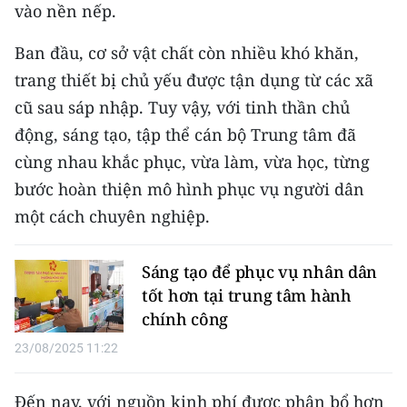
Media Pháp luật
vào nền nếp.
Media Du lịch
Ban đầu, cơ sở vật chất còn nhiều khó khăn,
trang thiết bị chủ yếu được tận dụng từ các xã
Media Thế giới
cũ sau sáp nhập. Tuy vậy, với tinh thần chủ
Media Thể thao
động, sáng tạo, tập thể cán bộ Trung tâm đã
cùng nhau khắc phục, vừa làm, vừa học, từng
Media Giáo dục
bước hoàn thiện mô hình phục vụ người dân
Media Y tế
một cách chuyên nghiệp.
Media Khoa học - Công nghệ
Sáng tạo để phục vụ nhân dân
Media Môi trường
tốt hơn tại trung tâm hành
chính công
Ảnh
23/08/2025 11:22
Infographic
Đến nay, với nguồn kinh phí được phân bổ hơn