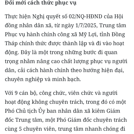
Đổi mới cách thức phục vụ
CHƯƠNG TRÌNH OCOP - MỖI XÃ
MỘT SẢN PHẨM
Thực hiện Nghị quyết số 02/NQ-HĐND của Hội
đồng nhân dân xã, từ ngày 1/7/2025, Trung tâm
RADIO
Phục vụ hành chính công xã Mỹ Lợi, tỉnh Đồng
Tháp chính thức được thành lập và đi vào hoạt
MEDIA CENTER
động. Đây là một trong những bước đi quan
E-Magazine
trọng nhằm nâng cao chất lượng phục vụ người
dân, cải cách hành chính theo hướng hiện đại,
Video
chuyên nghiệp và minh bạch.
Media Chính trị
Với 9 cán bộ, công chức, viên chức và người
Media Kinh tế
hoạt động không chuyên trách, trong đó có một
Media Văn hóa
Phó Chủ tịch Ủy ban nhân dân xã kiêm Giám
đốc Trung tâm, một Phó Giám đốc chuyên trách
Media Xã hội
cùng 5 chuyên viên, trung tâm nhanh chóng đi