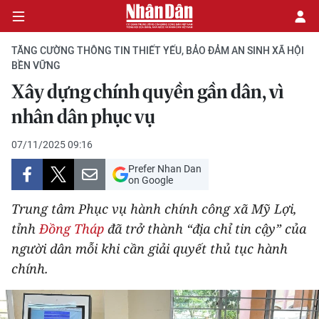
TĂNG CƯỜNG THÔNG TIN THIẾT YẾU, BẢO ĐẢM AN SINH XÃ HỘI
BỀN VỮNG
Xây dựng chính quyền gần dân, vì
CHÍNH TRỊ
nhân dân phục vụ
KINH TẾ
07/11/2025 09:16
VĂN HÓA
Prefer Nhan Dan
on Google
XÃ HỘI
Trung tâm Phục vụ hành chính công xã Mỹ Lợi,
tỉnh
Đồng Tháp
đã trở thành “địa chỉ tin cậy” của
PHÁP LUẬT
người dân mỗi khi cần giải quyết thủ tục hành
chính.
DU LỊCH
THẾ GIỚI