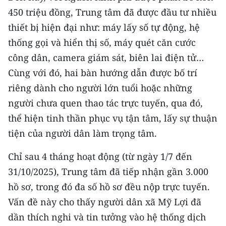
TIN MỚI
450 triệu đồng, Trung tâm đã được đầu tư nhiều
thiết bị hiện đại như: máy lấy số tự động, hệ
TIN ĐỊA PHƯƠNG
thống gọi và hiển thị số, máy quét căn cước
công dân, camera giám sát, biên lai điện tử…
Trung du và miền núi phía Bắc
Cùng với đó, hai bàn hướng dẫn được bố trí
Đồng bằng sông Hồng
riêng dành cho người lớn tuổi hoặc những
Bắc Trung Bộ
người chưa quen thao tác trực tuyến, qua đó,
thể hiện tinh thần phục vụ tận tâm, lấy sự thuận
Duyên hải Nam Trung Bộ và Tây
tiện của người dân làm trọng tâm.
Nguyên
Chỉ sau 4 tháng hoạt động (từ ngày 1/7 đến
Đông Nam Bộ
31/10/2025), Trung tâm đã tiếp nhận gần 3.000
Đồng bằng sông Cửu Long
hồ sơ, trong đó đa số hồ sơ đều nộp trực tuyến.
Vấn đề này cho thấy người dân xã Mỹ Lợi đã
Chuyên trang Hà Nội
dần thích nghi và tin tưởng vào hệ thống dịch
Chuyên trang TP. Hồ Chí Minh