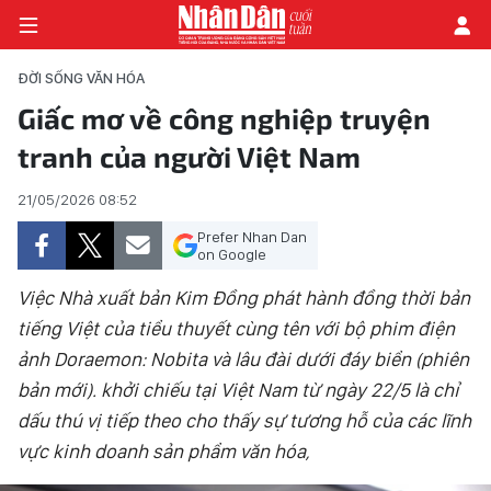
ĐỜI SỐNG VĂN HÓA
Giấc mơ về công nghiệp truyện
tranh của người Việt Nam
TRANG CHỦ
21/05/2026 08:52
THỜI SỰ - CHÍNH TRỊ
Prefer Nhan Dan
E-MAGAZINE
on Google
Việc Nhà xuất bản Kim Đồng phát hành đồng thời bản
GÓC NHÌN KINH TẾ
tiếng Việt của tiểu thuyết cùng tên với bộ phim điện
ảnh Doraemon: Nobita và lâu đài dưới đáy biển (phiên
CHUYÊN ĐỀ
bản mới). khởi chiếu tại Việt Nam từ ngày 22/5 là chỉ
ĐỜI SỐNG XÃ HỘI
dấu thú vị tiếp theo cho thấy sự tương hỗ của các lĩnh
vực kinh doanh sản phẩm văn hóa,
PHÓNG SỰ