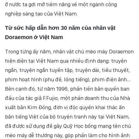
ở nước ta gợi mở tiềm năng về một ngành công
NHÂN DÂN ĐIỆN TỬ
nghiệp sáng tạo của Việt Nam.
NHÂN DÂN HẰNG THÁNG
Từ
sức hấp dẫn hơn
30
năm của nhân
vật
Doraemon
ở
Việt Nam
BÁO THỜI NAY
Trong từng ấy năm, nhân vật chú mèo máy Doraemon
hiện diện tại Việt Nam qua nhiều định dạng: truyện
ngắn, truyện ngắn tuyển tập, truyện dài, tiểu thuyết,
phim hoạt hình (phụ đề, lồng tiếng), phim điện ảnh…
Bên cạnh đó, từ năm 1996, phần tiền bản quyền ban
đầu của tác giả F.Fujio, một phần doanh thu của Nhà
xuất bản Kim Đồng, đơn vị độc quyền khai thác ấn
bản tiếng Việt của bộ truyện tranh này tại Việt Nam,
đã được sử dụng để gây Quỹ Học bổng mang tên chú
mèo máy dễ thương này, góp phần làm cho hình ảnh