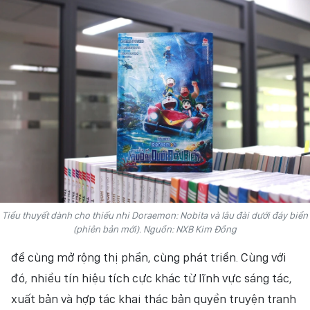
HỒN VIỆT
SỨC SỐNG VIỆT
THỂ THAO
ĐỜI SỐNG VĂN HÓA
VĂN NGHỆ
QUỐC TẾ
Tiểu thuyết dành cho thiếu nhi Doraemon: Nobita và lâu đài dưới đáy biển
NHỊP SỐNG THỜI ĐẠI
(phiên bản mới). Nguồn: NXB Kim Đồng
AN NINH - XÃ HỘI
để cùng mở rộng thị phần, cùng phát triển. Cùng với
đó, nhiều tín hiệu tích cực khác từ lĩnh vực sáng tác,
KHOA HỌC - GIÁO DỤC
xuất bản và hợp tác khai thác bản quyền truyện tranh