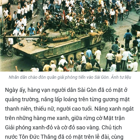
QUỐC TẾ
THỂ THAO
DU LỊCH
HỒ SƠ - TƯ LIỆU
NHÂN DÂN ĐIỆN TỬ
Nhân dân chào đón quân giải phóng tiến vào Sài Gòn. Ảnh tư liệu
NHÂN DÂN HẰNG THÁNG
Ngày ấy, hàng vạn người dân Sài Gòn đã có mặt ở
quảng trường, nắng lấp loáng trên từng gương mặt
NHÂN DÂN CUỐI TUẦN
thanh niên, thiếu nữ, người cao tuổi. Nắng xanh ngát
trên những hàng me xanh, giữa rừng cờ Mặt trận
Giải phóng xanh-đỏ và cờ đỏ sao vàng. Chủ tịch
nước Tôn Đức Thắng đã có mặt trên lễ đài, cùng