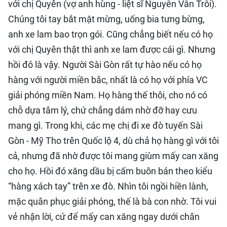
với chị Quyên (vợ anh hùng - liệt sĩ Nguyễn Văn Trỗi).
Chúng tôi tay bắt mặt mừng, uống bia tưng bừng,
anh xe lam bao trọn gói. Cũng chẳng biết nếu có họ
với chị Quyên thật thì anh xe lam được cái gì. Nhưng
hồi đó là vậy. Người Sài Gòn rất tự hào nếu có họ
hàng với người miền bắc, nhất là có họ với phía VC
giải phóng miền Nam. Họ hàng thế thôi, cho nó có
chỗ dựa tâm lý, chứ chẳng dám nhờ đỡ hay cưu
mang gì. Trong khi, các mẹ chị đi xe đò tuyến Sài
Gòn - Mỹ Tho trên Quốc lộ 4, dù chả họ hàng gì với tôi
cả, nhưng đã nhờ được tôi mang giùm mấy can xăng
cho họ. Hồi đó xăng dầu bị cấm buôn bán theo kiểu
“hàng xách tay” trên xe đò. Nhìn tôi ngồi hiền lành,
mặc quân phục giải phóng, thế là bà con nhờ. Tôi vui
vẻ nhận lời, cứ để mấy can xăng ngay dưới chân