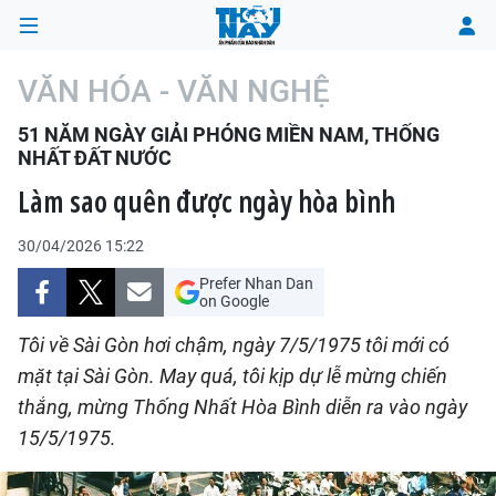
VĂN HÓA - VĂN NGHỆ
51 NĂM NGÀY GIẢI PHÓNG MIỀN NAM, THỐNG
TRANG CHỦ
NHẤT ĐẤT NƯỚC
Làm sao quên được ngày hòa bình
THỜI SỰ
30/04/2026 15:22
CHÍNH TRỊ
Prefer Nhan Dan
on Google
XÃ HỘI
Tôi về Sài Gòn hơi chậm, ngày 7/5/1975 tôi mới có
KINH TẾ
mặt tại Sài Gòn. May quá, tôi kịp dự lễ mừng chiến
thắng, mừng Thống Nhất Hòa Bình diễn ra vào ngày
ĐÔ THỊ
15/5/1975.
VĂN HÓA - VĂN NGHỆ