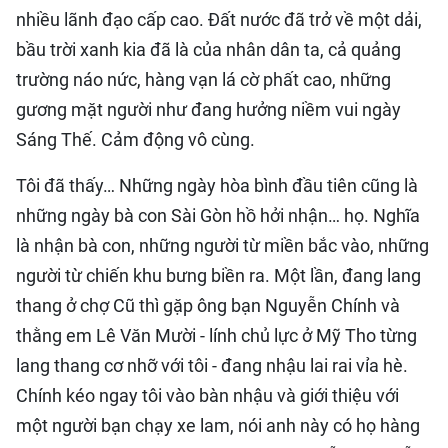
nhiều lãnh đạo cấp cao. Đất nước đã trở về một dải,
bầu trời xanh kia đã là của nhân dân ta, cả quảng
trường náo nức, hàng vạn lá cờ phất cao, những
gương mặt người như đang hưởng niềm vui ngày
Sáng Thế. Cảm động vô cùng.
Tôi đã thấy… Những ngày hòa bình đầu tiên cũng là
những ngày bà con Sài Gòn hồ hởi nhận… họ. Nghĩa
là nhận bà con, những người từ miền bắc vào, những
người từ chiến khu bưng biền ra. Một lần, đang lang
thang ở chợ Cũ thì gặp ông bạn Nguyễn Chính và
thằng em Lê Văn Mười - lính chủ lực ở Mỹ Tho từng
lang thang cơ nhỡ với tôi - đang nhậu lai rai vỉa hè.
Chính kéo ngay tôi vào bàn nhậu và giới thiệu với
một người bạn chạy xe lam, nói anh này có họ hàng