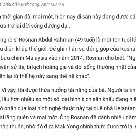
sĩ biểu diễn Mak Yong, Ảnh: MSTAR
 thời gian dài mai một, hiện nay di sản này đang được cá
a trở lại đời sống đương đại.
nghệ sĩ Rosnan Abdul Rahman (49 tuổi) là một tên tuổi l
u diễn khắp thế giới. Để ghi nhận sự đóng góp của Rosna
m bưu chính Malaysia vào năm 2014. Rosnan cho biết: “N
yện sử thi, bi kịch hoàng gia và đời sống thường nhật củ
n lại từ thế hệ này sang thế hệ khác”.
Vì vậy, tôi được thừa hưởng tài năng của bà. Người ta tin
lâu hơn nhiều so một số loại hình kịch sân khấu đang hi
 số phận của loại hình nghệ thuật này tại quê nhà Kelantan 
 dài lãng quên và mai một. Ông Rosnan đã dành nhiều nă
hấp thuận, nhờ đó đưa Mak Yong chính thức được trở lại