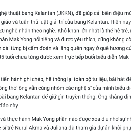
hệ thuật bang Kelantan (JKKN), đã giúp cải biên điệu m
giáo và tuân thủ luật giải trí của bang Kelantan. Hiện nay
20 nghệ nhân theo nghề. Khó khăn lớn nhất là thế hệ trẻ,
nhân Mak Yong nổi tiếng và được yêu thích, cũng không c
an dài từng bị cấm đoán và lãng quên ngay ở quê hương c
35 tuổi chưa từng được xem trực tiếp buổi biểu diễn Mak
ến hành ghi chép, hệ thống lại toàn bộ tư liệu, bài hát đ
ồng thời ông vẫn cùng nhóm các nghệ sĩ của mình biểu d
ài bang Kelantan để giữ gìn truyền thống. Ông khẳng đị
 đáo này.
ễn và thực hành Mak Yong phần nào được xoa dịu nhờ sự 
 sĩ trẻ Nurul Akma và Juliana đã tham gia dự án khôi phụ