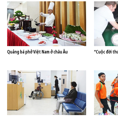
Quảng bá phở Việt Nam ở châu Âu
“Cuộc đời thứ