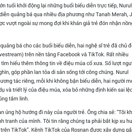
n tuổi khởi động lại những buổi biểu diễn trực tiếp, Nurul
 diễn quảng bá qua nhiều địa phương như Tanah Merah, Je
ợc vượt ngoài sự mong đợi khi khán giả trẻ đón nhận nồn
quảng bá cho các buổi biểu diễn, hai nghệ sĩ trẻ đã chủ 
livestream) trên nền tảng Facebook và TikTok. Rất nhiều
 tìm hiểu thêm thông tin về điệu múa cổ xưa. Số lượt ngư
ghìn, góp phần lan tỏa di sản sống tới công chúng. Nurul
ơng tác riêng, mỗi khi không bận biểu diễn, hai người m
dụ và triết lý của điệu múa, xóa bỏ những định kiến sai lệ
úng tâm linh.
 ủng hộ hướng đi này của người trẻ. Ông chia sẻ: “Tôi k
nh tranh của mình. Tôi tin rằng chúng ta phải bắt kịp xu 
trên TikTok”. Kênh TikTok của Rosnan được xây dựng gắ