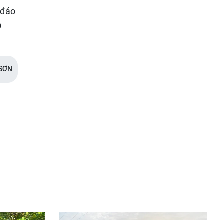
 đáo
0
 SƠN