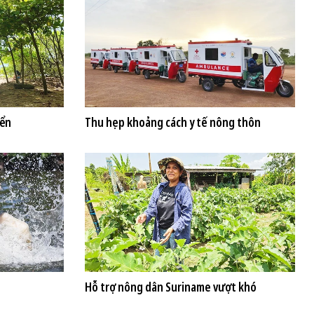
iển
Thu hẹp khoảng cách y tế nông thôn
Hỗ trợ nông dân Suriname vượt khó