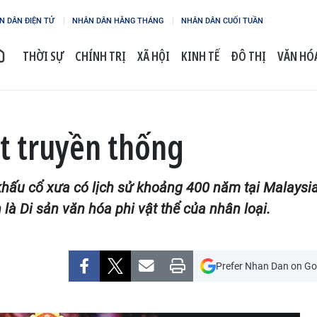
N DÂN ĐIỆN TỬ
NHÂN DÂN HẰNG THÁNG
NHÂN DÂN CUỐI TUẦN
THỜI SỰ
CHÍNH TRỊ
XÃ HỘI
KINH TẾ
ĐÔ THỊ
VĂN HÓA
t truyền thống
 khấu cổ xưa có lịch sử khoảng 400 năm tại Malaysi
à Di sản văn hóa phi vật thể của nhân loại.
Prefer Nhan Dan on Go