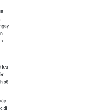
úa
,
 ngay
òn
ủa
ể lưu
iễn
nh sẽ
nhập
c di