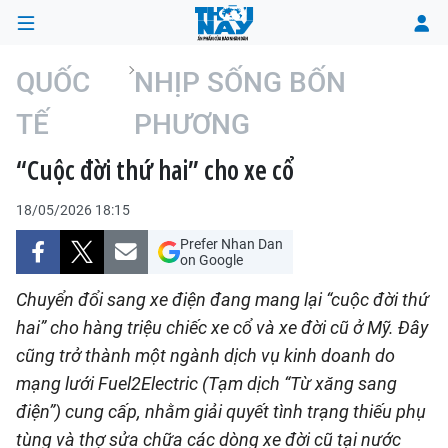
QUỐC
NHỊP SỐNG BỐN
TẾ
PHƯƠNG
TRANG CHỦ
“Cuộc đời thứ hai” cho xe cổ
THỜI SỰ
18/05/2026 18:15
CHÍNH TRỊ
Prefer Nhan Dan
on Google
XÃ HỘI
Chuyển đổi sang xe điện đang mang lại “cuộc đời thứ
hai” cho hàng triệu chiếc xe cổ và xe đời cũ ở Mỹ. Đây
KINH TẾ
cũng trở thành một ngành dịch vụ kinh doanh do
ĐÔ THỊ
mạng lưới Fuel2Electric (Tạm dịch “Từ xăng sang
điện”) cung cấp, nhằm giải quyết tình trạng thiếu phụ
VĂN HÓA - VĂN NGHỆ
tùng và thợ sửa chữa các dòng xe đời cũ tại nước