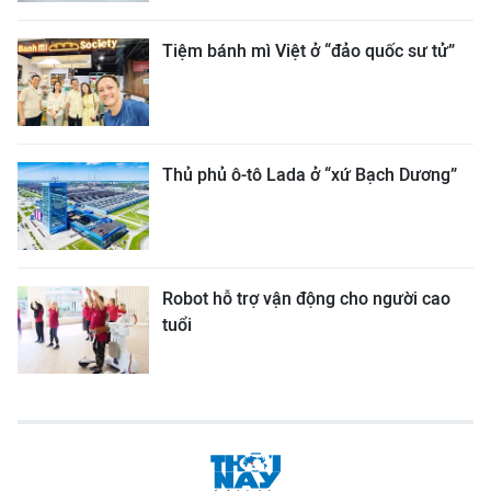
Tiệm bánh mì Việt ở “đảo quốc sư tử”
Thủ phủ ô-tô Lada ở “xứ Bạch Dương”
Robot hỗ trợ vận động cho người cao
tuổi