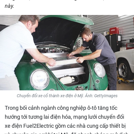
này.
QUỐC TẾ
THỂ THAO
DU LỊCH
HỒ SƠ - TƯ LIỆU
NHÂN DÂN ĐIỆN TỬ
NHÂN DÂN HẰNG THÁNG
Chuyển đổi xe cổ thành xe điện ở Mỹ. Ảnh: GettyImages
NHÂN DÂN CUỐI TUẦN
Trong bối cảnh ngành công nghiệp ô-tô tăng tốc
hướng tới tương lai điện hóa, mạng lưới chuyển đổi
xe điện Fuel2Electric gồm các nhà cung cấp thiết bị