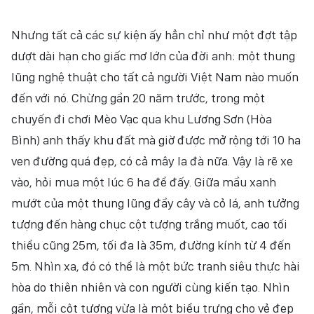
Nhưng tất cả các sự kiện ấy hẳn chỉ như một đợt tập
dượt dài hạn cho giấc mơ lớn của đời anh: một thung
lũng nghệ thuật cho tất cả người Việt Nam nào muốn
đến với nó. Chừng gần 20 năm trước, trong một
chuyến đi chơi Mèo Vạc qua khu Lương Sơn (Hòa
Bình) anh thấy khu đất mà giờ được mở rộng tới 10 ha
ven đường quá đẹp, có cả mây la đà nữa. Vậy là rẽ xe
vào, hỏi mua một lúc 6 ha để đấy. Giữa mầu xanh
mướt của một thung lũng đầy cây và cỏ lá, anh tưởng
tượng đến hàng chục cột tượng trắng muốt, cao tối
thiểu cũng 25m, tối đa là 35m, đường kính từ 4 đến
5m. Nhìn xa, đó có thể là một bức tranh siêu thực hài
hòa do thiên nhiên và con người cùng kiến tạo. Nhìn
gần, mỗi cột tượng vừa là một biểu trưng cho vẻ đẹp