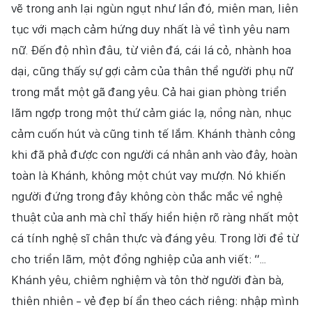
vẽ trong anh lại ngùn ngụt như lần đó, miên man, liên
tục với mạch cảm hứng duy nhất là về tình yêu nam
nữ. Đến độ nhìn đâu, từ viên đá, cái lá cỏ, nhành hoa
dại, cũng thấy sự gợi cảm của thân thể người phụ nữ
trong mắt một gã đang yêu. Cả hai gian phòng triển
lãm ngợp trong một thứ cảm giác lạ, nồng nàn, nhục
cảm cuốn hút và cũng tinh tế lắm. Khánh thành công
khi đã phả được con người cá nhân anh vào đây, hoàn
toàn là Khánh, không một chút vay mượn. Nó khiến
người đứng trong đây không còn thắc mắc về nghệ
thuật của anh mà chỉ thấy hiển hiện rõ ràng nhất một
cá tính nghệ sĩ chân thực và đáng yêu. Trong lời đề từ
cho triển lãm, một đồng nghiệp của anh viết: “...
Khánh yêu, chiêm nghiệm và tôn thờ người đàn bà,
thiên nhiên - vẻ đẹp bí ẩn theo cách riêng: nhập mình