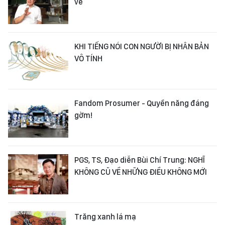
về
KHI TIẾNG NÓI CON NGƯỜI BỊ NHÂN BẢN
VÔ TÍNH
Fandom Prosumer - Quyền năng đáng
gờm!
PGS, TS, Đạo diễn Bùi Chí Trung: NGHĨ
KHÔNG CŨ VỀ NHỮNG ĐIỀU KHÔNG MỚI
Trăng xanh lá mạ