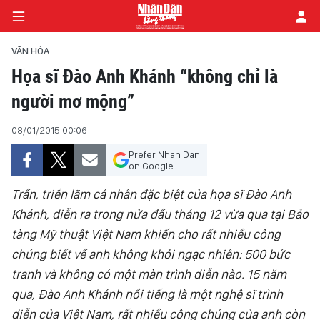
VĂN HÓA
Họa sĩ Đào Anh Khánh “không chỉ là
người mơ mộng”
TRANG CHỦ
08/01/2015 00:06
CHÍNH TRỊ
Prefer Nhan Dan
TIÊU ĐIỂM
on Google
Trần, triển lãm cá nhân đặc biệt của họa sĩ Đào Anh
ĐỜI SỐNG - XÃ HỘI
Khánh, diễn ra trong nửa đầu tháng 12 vừa qua tại Bảo
tàng Mỹ thuật Việt Nam khiến cho rất nhiều công
KHOA HỌC - GIÁO DỤC
chúng biết về anh không khỏi ngạc nhiên: 500 bức
AN NINH - XÃ HỘI
tranh và không có một màn trình diễn nào. 15 năm
qua, Đào Anh Khánh nổi tiếng là một nghệ sĩ trình
KINH TẾ
diễn của Việt Nam, rất nhiều công chúng của anh còn