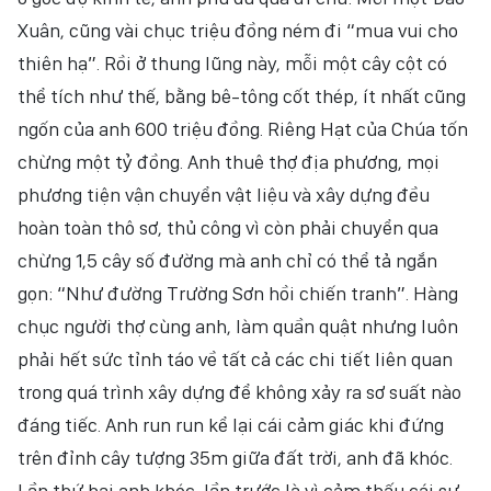
Xuân, cũng vài chục triệu đồng ném đi “mua vui cho
thiên hạ”. Rồi ở thung lũng này, mỗi một cây cột có
thể tích như thế, bằng bê-tông cốt thép, ít nhất cũng
ngốn của anh 600 triệu đồng. Riêng Hạt của Chúa tốn
chừng một tỷ đồng. Anh thuê thợ địa phương, mọi
phương tiện vận chuyển vật liệu và xây dựng đều
hoàn toàn thô sơ, thủ công vì còn phải chuyển qua
chừng 1,5 cây số đường mà anh chỉ có thể tả ngắn
gọn: “Như đường Trường Sơn hồi chiến tranh”. Hàng
chục người thợ cùng anh, làm quần quật nhưng luôn
phải hết sức tỉnh táo về tất cả các chi tiết liên quan
trong quá trình xây dựng để không xảy ra sơ suất nào
đáng tiếc. Anh run run kể lại cái cảm giác khi đứng
trên đỉnh cây tượng 35m giữa đất trời, anh đã khóc.
Lần thứ hai anh khóc, lần trước là vì cảm thấu cái sự