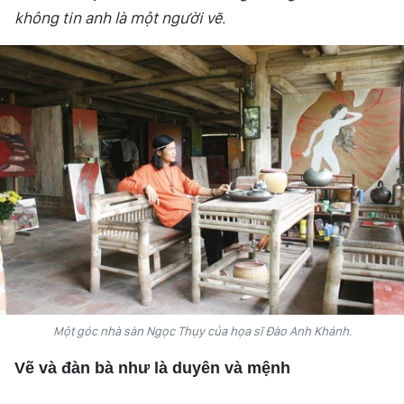
không tin anh là một người vẽ.
VĂN HÓA
THỂ THAO
QUỐC TẾ
NHÂN DÂN ĐIỆN TỬ
BÁO THỜI NAY
NHÂN DÂN CUỐI TUẦN
Một góc nhà sàn Ngọc Thụy của họa sĩ Đào Anh Khánh.
Vẽ và đàn bà như là duyên và mệnh