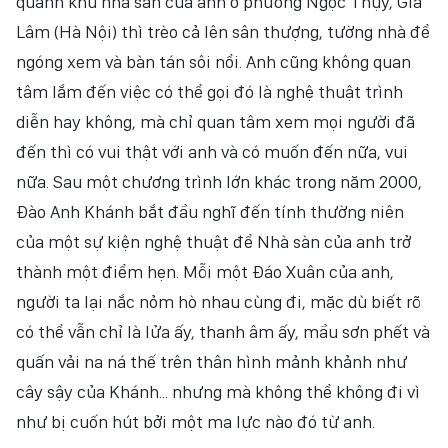
quanh khu nhà sàn của anh ở phường Ngọc Thụy, Gia
Lâm (Hà Nội) thì trèo cả lên sân thượng, tường nhà để
ngóng xem và bàn tán sôi nổi. Anh cũng không quan
tâm lắm đến việc có thể gọi đó là nghệ thuật trình
diễn hay không, mà chỉ quan tâm xem mọi người đã
đến thì có vui thật với anh và có muốn đến nữa, vui
nữa. Sau một chương trình lớn khác trong năm 2000,
Đào Anh Khánh bắt đầu nghĩ đến tính thường niên
của một sự kiện nghệ thuật để Nhà sàn của anh trở
thành một điểm hẹn. Mỗi một Đáo Xuân của anh,
người ta lại nắc nỏm hò nhau cùng đi, mặc dù biết rõ
có thể vẫn chỉ là lửa ấy, thanh âm ấy, mầu sơn phết và
quấn vải na ná thế trên thân hình mảnh khảnh như
cây sậy của Khánh... nhưng mà không thể không đi vì
như bị cuốn hút bởi một ma lực nào đó từ anh.