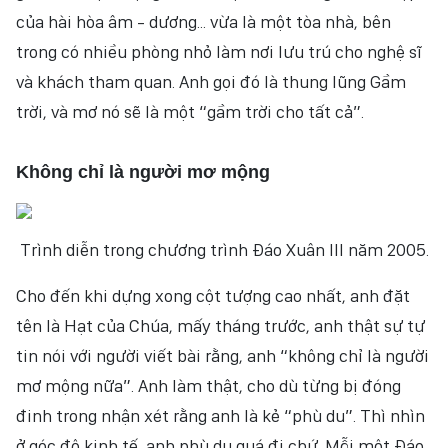
của hài hòa âm - dương... vừa là một tòa nhà, bên
trong có nhiều phòng nhỏ làm nơi lưu trú cho nghệ sĩ
và khách tham quan. Anh gọi đó là thung lũng Gầm
trời, và mơ nó sẽ là một “gầm trời cho tất cả”.
Không chỉ là người mơ mộng
Trình diễn trong chương trình Đáo Xuân III năm 2005.
Cho đến khi dựng xong cột tượng cao nhất, anh đặt
tên là Hạt của Chúa, mấy tháng trước, anh thật sự tự
tin nói với người viết bài rằng, anh “không chỉ là người
mơ mộng nữa”. Anh làm thật, cho dù từng bị đóng
đinh trong nhận xét rằng anh là kẻ “phù du”. Thì nhìn
ở góc độ kinh tế, anh phù du quá đi chứ. Mỗi một Đáo