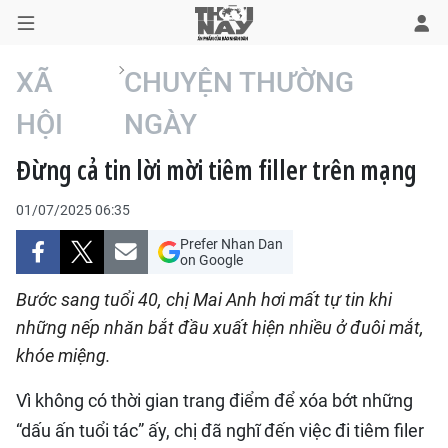
XÃ
CHUYỆN THƯỜNG
HỘI
NGÀY
TRANG CHỦ
Đừng cả tin lời mời tiêm filler trên mạng
THỜI SỰ
01/07/2025 06:35
CHÍNH TRỊ
Prefer Nhan Dan
on Google
XÃ HỘI
Bước sang tuổi 40, chị Mai Anh hơi mất tự tin khi
những nếp nhăn bắt đầu xuất hiện nhiều ở đuôi mắt,
KINH TẾ
khóe miệng.
ĐÔ THỊ
Vì không có thời gian trang điểm để xóa bớt những
VĂN HÓA - VĂN NGHỆ
“dấu ấn tuổi tác” ấy, chị đã nghĩ đến việc đi tiêm filer