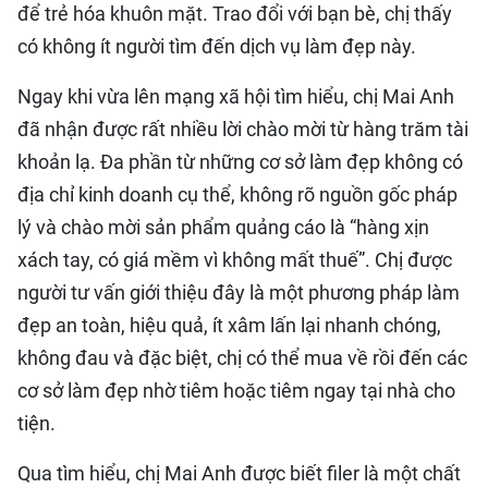
để trẻ hóa khuôn mặt. Trao đổi với bạn bè, chị thấy
QUỐC TẾ
có không ít người tìm đến dịch vụ làm đẹp này.
THỂ THAO
Ngay khi vừa lên mạng xã hội tìm hiểu, chị Mai Anh
đã nhận được rất nhiều lời chào mời từ hàng trăm tài
DU LỊCH
khoản lạ. Đa phần từ những cơ sở làm đẹp không có
HỒ SƠ - TƯ LIỆU
địa chỉ kinh doanh cụ thể, không rõ nguồn gốc pháp
lý và chào mời sản phẩm quảng cáo là “hàng xịn
NHÂN DÂN ĐIỆN TỬ
xách tay, có giá mềm vì không mất thuế”. Chị được
người tư vấn giới thiệu đây là một phương pháp làm
NHÂN DÂN HẰNG THÁNG
đẹp an toàn, hiệu quả, ít xâm lấn lại nhanh chóng,
không đau và đặc biệt, chị có thể mua về rồi đến các
NHÂN DÂN CUỐI TUẦN
cơ sở làm đẹp nhờ tiêm hoặc tiêm ngay tại nhà cho
tiện.
Qua tìm hiểu, chị Mai Anh được biết filer là một chất