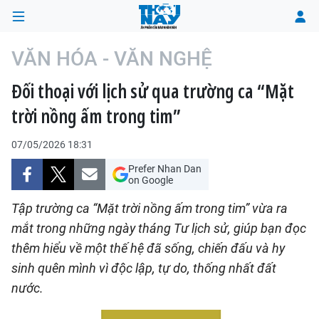
VĂN HÓA - VĂN NGHỆ
Đối thoại với lịch sử qua trường ca “Mặt
TRANG CHỦ
trời nồng ấm trong tim”
THỜI SỰ
07/05/2026 18:31
CHÍNH TRỊ
Prefer Nhan Dan
on Google
XÃ HỘI
Tập trường ca “Mặt trời nồng ấm trong tim” vừa ra
mắt trong những ngày tháng Tư lịch sử, giúp bạn đọc
KINH TẾ
thêm hiểu về một thế hệ đã sống, chiến đấu và hy
sinh quên mình vì độc lập, tự do, thống nhất đất
ĐÔ THỊ
nước.
VĂN HÓA - VĂN NGHỆ