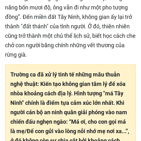
nắng bốn mươi độ, ông vẫn đi như một pho tượng
đồng”. Đến miền đất Tây Ninh, không gian ấy lại trở
thành "đất thánh" của tình người. Ở đó, thiên nhiên
cũng trở thành một chủ thể lịch sử, biết học cách che
chở con người bằng chính những vết thương của
rừng già.
Trường ca đã xử lý tinh tế những mâu thuẫn
nghệ thuật: Kiến tạo không gian tâm lý để xóa
nhòa khoảng cách địa lý. Hình tượng "má Tây
Ninh" chính là điểm tựa cảm xúc lớn nhất. Khi
người cán bộ an ninh quân giải phóng vào nam
chiến đấu nghẹn ngào: “Má ơi, cho con gọi má
là mẹ/Để con gửi vào lòng nỗi nhớ mẹ nơi xa...”,
ở đó không còn sự chia cắt bởi khoảng cách