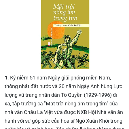
QUỐC TẾ
THỂ THAO
DU LỊCH
HỒ SƠ - TƯ LIỆU
NHÂN DÂN ĐIỆN TỬ
1
. Kỷ niệm 51 năm Ngày giải phóng miền Nam,
NHÂN DÂN HẰNG THÁNG
thống nhất đất nước và 30 năm Ngày Anh hùng Lực
lượng vũ trang nhân dân Tô Quyền (1929-1996) đi
NHÂN DÂN CUỐI TUẦN
xa, tập trường ca "Mặt trời nồng ấm trong tim" của
nhà văn Châu La Việt vừa được NXB Hội Nhà văn ấn
hành với sự góp sức của họa sĩ Ngô Xuân Khôi trong