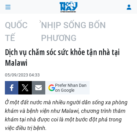
QUỐC
NHỊP SỐNG BỐN
TẾ
PHƯƠNG
TRANG CHỦ
Dịch vụ chăm sóc sức khỏe tận nhà tại
THỜI SỰ
Malawi
CHÍNH TRỊ
05/09/2023 04:33
XÃ HỘI
Prefer Nhan Dan
on Google
KINH TẾ
Ở một đất nước mà nhiều người dân sống xa phòng
khám và bệnh viện như Malawi, chương trình thăm
ĐÔ THỊ
khám tại nhà được coi là một bước đột phá trong
việc điều trị bệnh.
VĂN HÓA - VĂN NGHỆ