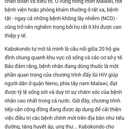
chẩn đoán và điều trị. Ở vùng nông thôn Malawi, nơi
bệnh viện hoặc phòng khám thường ở rất xa, bệnh
tật - ngay cả những bệnh không lây nhiễm (NCD) -
cũng trở nên nghiêm trọng bởi họ rất ít khi được can
thiệp y tế.
Kabokondo tự mô tả mình là cầu nối giữa 20 hộ gia
đình chung quanh khu vực cô sống và các cơ sở y tế.
Bảo đảm rằng, bệnh nhân đang dùng thuốc là một
phần quan trọng của chương trình đẩy lùi HIV giúp
người dân ở quận Neno, phía tây nam Malawi, đạt
được tỷ lệ sống sót và duy trì sự chăm sóc của bệnh
nhân cao nhất trong cả nước. Giờ đây, chương trình
tiếp cận cộng đồng đang được áp dụng để cải thiện
việc điều trị các bệnh chính mới trên địa bàn như tiểu
đường, tăng huyết áp, ung thư... Kabokondo cho