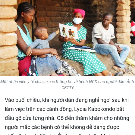
QUỐC TẾ
THỂ THAO
DU LỊCH
HỒ SƠ - TƯ LIỆU
NHÂN DÂN ĐIỆN TỬ
Một nhân viên y tế chia sẻ các thông tin về bệnh NCD cho người dân. Ảnh:
NHÂN DÂN HẰNG THÁNG
GETTY
NHÂN DÂN CUỐI TUẦN
Vào buổi chiều, khi người dân đang nghỉ ngơi sau khi
làm việc trên các cánh đồng, Lydia Kabokondo bắt
đầu gõ cửa từng nhà. Cô đến thăm khám cho những
người mắc các bệnh có thể không dễ dàng được