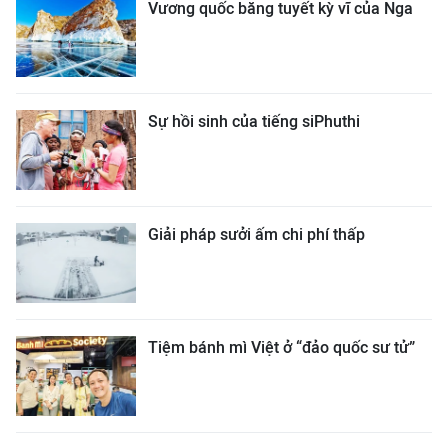
Vương quốc băng tuyết kỳ vĩ của Nga
Sự hồi sinh của tiếng siPhuthi
Giải pháp sưởi ấm chi phí thấp
Tiệm bánh mì Việt ở “đảo quốc sư tử”