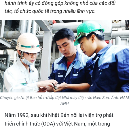
hành trình ấy có đóng góp không nhỏ của các đối
QUỐC TẾ
tác, tổ chức quốc tế trong nhiều lĩnh vực.
THỂ THAO
DU LỊCH
HỒ SƠ - TƯ LIỆU
NHÂN DÂN ĐIỆN TỬ
NHÂN DÂN HẰNG THÁNG
NHÂN DÂN CUỐI TUẦN
Chuyên gia Nhật Bản hỗ trợ lắp đặt Nhà máy điện rác Nam Sơn. Ảnh: NAM
ANH
Năm 1992, sau khi Nhật Bản nối lại viện trợ phát
triển chính thức (ODA) với Việt Nam, một trong