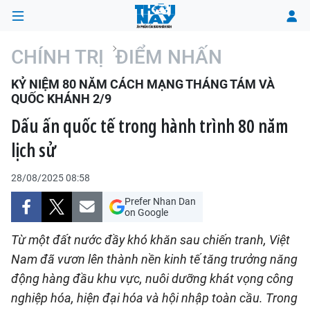
CHÍNH TRỊ
ĐIỂM NHẤN
KỶ NIỆM 80 NĂM CÁCH MẠNG THÁNG TÁM VÀ
TRANG CHỦ
QUỐC KHÁNH 2/9
Dấu ấn quốc tế trong hành trình 80 năm
THỜI SỰ
lịch sử
CHÍNH TRỊ
28/08/2025 08:58
XÃ HỘI
Prefer Nhan Dan
on Google
KINH TẾ
Từ một đất nước đầy khó khăn sau chiến tranh, Việt
Nam đã vươn lên thành nền kinh tế tăng trưởng năng
ĐÔ THỊ
động hàng đầu khu vực, nuôi dưỡng khát vọng công
VĂN HÓA - VĂN NGHỆ
nghiệp hóa, hiện đại hóa và hội nhập toàn cầu. Trong