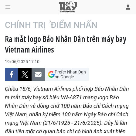
CHÍNH TRỊ
ĐIỂM NHẤN
Ra mắt logo Báo Nhân Dân trên máy bay
TRANG CHỦ
Vietnam Airlines
THỜI SỰ
19/06/2025 17:10
CHÍNH TRỊ
Prefer Nhan Dan
on Google
XÃ HỘI
Chiều 18/6, Vietnam Airlines phối hợp Báo
Nhân Dân
ra mắt máy bay số hiệu VN-A871 mang logo Báo
KINH TẾ
Nhân Dân
và dòng chữ 100 năm Báo chí Cách mạng
Việt Nam, nhân kỷ niệm 100 năm Ngày Báo chí Cách
ĐÔ THỊ
mạng Việt Nam (21/6/1925 - 21/6/2025). Đây là lần
VĂN HÓA - VĂN NGHỆ
đầu tiên một cơ quan báo chí có hình ảnh xuất hiện