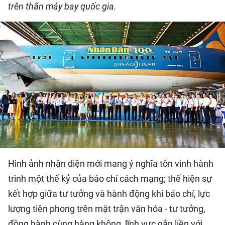
trên thân máy bay quốc gia.
QUỐC TẾ
THỂ THAO
DU LỊCH
HỒ SƠ - TƯ LIỆU
NHÂN DÂN ĐIỆN TỬ
NHÂN DÂN HẰNG THÁNG
Hình ảnh nhận diện mới mang ý nghĩa tôn vinh hành
NHÂN DÂN CUỐI TUẦN
trình một thế kỷ của báo chí cách mạng; thể hiện sự
kết hợp giữa tư tưởng và hành động khi báo chí, lực
lượng tiên phong trên mặt trận văn hóa - tư tưởng,
đồng hành cùng hàng không, lĩnh vực gắn liền với