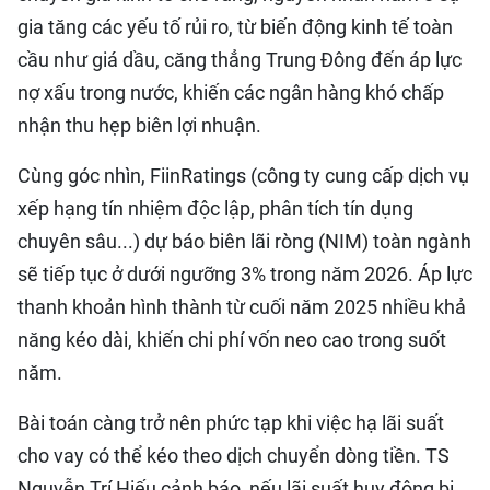
gia tăng các yếu tố rủi ro, từ biến động kinh tế toàn
cầu như giá dầu, căng thẳng Trung Đông đến áp lực
nợ xấu trong nước, khiến các ngân hàng khó chấp
nhận thu hẹp biên lợi nhuận.
Cùng góc nhìn, FiinRatings (công ty cung cấp dịch vụ
xếp hạng tín nhiệm độc lập, phân tích tín dụng
chuyên sâu...) dự báo biên lãi ròng (NIM) toàn ngành
sẽ tiếp tục ở dưới ngưỡng 3% trong năm 2026. Áp lực
thanh khoản hình thành từ cuối năm 2025 nhiều khả
năng kéo dài, khiến chi phí vốn neo cao trong suốt
năm.
Bài toán càng trở nên phức tạp khi việc hạ lãi suất
cho vay có thể kéo theo dịch chuyển dòng tiền. TS
Nguyễn Trí Hiếu cảnh báo, nếu lãi suất huy động bị