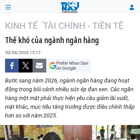
KINH TẾ
TÀI CHÍNH - TIỀN TỆ
Thế khó của ngành ngân hàng
TRANG CHỦ
30/04/2026 15:17
THỜI SỰ
Prefer Nhan Dan
on Google
CHÍNH TRỊ
Bước sang năm 2026, ngành ngân hàng đang hoạt
XÃ HỘI
động trong bối cảnh nhiều sức ép đan xen. Các ngân
hàng một mặt phải thực hiện yêu cầu giảm lãi suất,
KINH TẾ
mặt khác, mục tiêu tăng trưởng được điều chỉnh thấp
hơn so với năm 2025.
ĐÔ THỊ
VĂN HÓA - VĂN NGHỆ