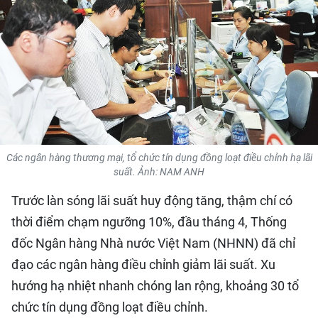
QUỐC TẾ
THỂ THAO
DU LỊCH
HỒ SƠ - TƯ LIỆU
Các ngân hàng thương mại, tổ chức tín dụng đồng loạt điều chỉnh hạ lãi
NHÂN DÂN ĐIỆN TỬ
suất. Ảnh: NAM ANH
NHÂN DÂN HẰNG THÁNG
Trước làn sóng lãi suất huy động tăng, thậm chí có
thời điểm chạm ngưỡng 10%, đầu tháng 4, Thống
NHÂN DÂN CUỐI TUẦN
đốc Ngân hàng Nhà nước Việt Nam (NHNN) đã chỉ
đạo các ngân hàng điều chỉnh giảm lãi suất. Xu
hướng hạ nhiệt nhanh chóng lan rộng, khoảng 30 tổ
chức tín dụng đồng loạt điều chỉnh.