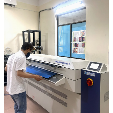
CHUYÊN ĐỀ
CÁC CHUYÊN TRANG
VỀ BÁO NHÂN DÂN
THỜI NAY
NHÂN DÂN CUỐI TUẦN
NHÂN DÂN HẰNG THÁNG
MUA BÁO
ĐỌC BÁO IN