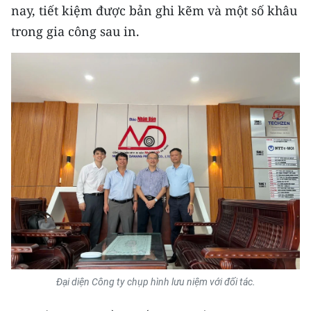
CHƯƠNG TRÌNH OCOP - MỖI XÃ
nay, tiết kiệm được bản ghi kẽm và một số khâu
MỘT SẢN PHẨM
trong gia công sau in.
RADIO
MEDIA CENTER
E-Magazine
Video
Media Chính trị
Media Kinh tế
Media Văn hóa
Đại diện Công ty chụp hình lưu niệm với đối tác.
Media Xã hội