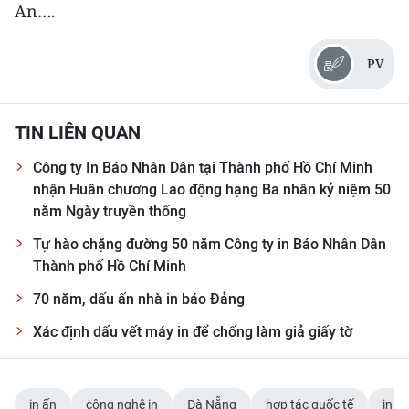
An….
PV
TIN LIÊN QUAN
Công ty In Báo Nhân Dân tại Thành phố Hồ Chí Minh
nhận Huân chương Lao động hạng Ba nhân kỷ niệm 50
năm Ngày truyền thống
Tự hào chặng đường 50 năm Công ty in Báo Nhân Dân
Thành phố Hồ Chí Minh
70 năm, dấu ấn nhà in báo Đảng
Xác định dấu vết máy in để chống làm giả giấy tờ
in ấn
công nghệ in
Đà Nẵng
hợp tác quốc tế
in p