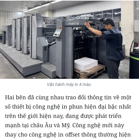
THỂ THAO
GIÁO DỤC
Y TẾ
KHOA HỌC - CÔNG NGHỆ
MÔI TRƯỜNG
BẠN ĐỌC
Vận hành máy in 4 màu.
Hai bên đã cùng nhau trao đổi thông tin về một
KIỂM CHỨNG THÔNG TIN
số thiết bị công nghệ in phun hiện đại bậc nhất
TRI THỨC CHUYÊN SÂU
trên thế giới hiện nay, đang được phát triển
mạnh tại châu Âu và Mỹ. Công nghệ mới này
54 DÂN TỘC VIỆT NAM
thay cho công nghệ in offset thông thường hiện