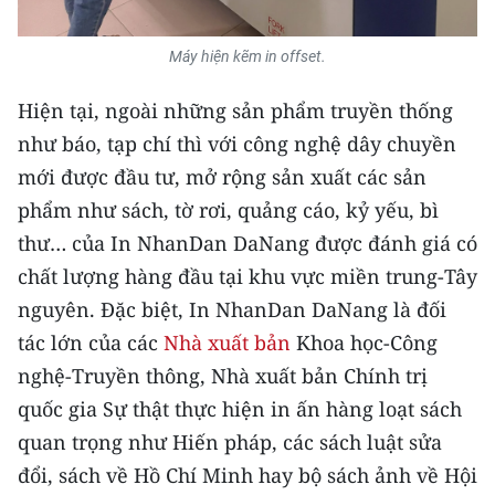
ENGLISH
Máy hiện kẽm in offset.
中文
Hiện tại, ngoài những sản phẩm truyền thống
FRANÇAIS
như báo, tạp chí thì với công nghệ dây chuyền
РУССКИЙ
mới được đầu tư, mở rộng sản xuất các sản
phẩm như sách, tờ rơi, quảng cáo, kỷ yếu, bì
ESPAÑOL
thư… của In NhanDan DaNang được đánh giá có
chất lượng hàng đầu tại khu vực miền trung-Tây
한국어
nguyên. Đặc biệt, In NhanDan DaNang là đối
tác lớn của các
Nhà xuất bản
Khoa học-Công
nghệ-Truyền thông, Nhà xuất bản Chính trị
quốc gia Sự thật thực hiện in ấn hàng loạt sách
quan trọng như Hiến pháp, các sách luật sửa
đổi, sách về Hồ Chí Minh hay bộ sách ảnh về Hội