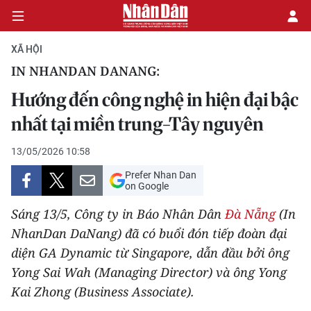
XÃ HỘI
IN NHANDAN DANANG:
CHÍNH TRỊ
Hướng đến công nghệ in hiện đại bậc
nhất tại miền trung-Tây nguyên
KINH TẾ
13/05/2026 10:58
VĂN HÓA
Prefer Nhan Dan
on Google
XÃ HỘI
Sáng 13/5, Công ty in Báo Nhân Dân
Đà Nẵng
(In
PHÁP LUẬT
NhanDan DaNang) đã có buổi đón tiếp đoàn đại
diện GA Dynamic từ Singapore, dẫn đầu bởi ông
DU LỊCH
Yong Sai Wah (Managing Director) và ông Yong
Kai Zhong (Business Associate).
THẾ GIỚI