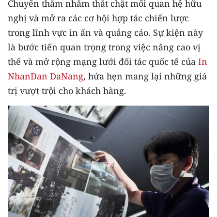
Chuyến thăm nhằm thắt chặt mối quan hệ hữu
Media Pháp luật
nghị và mở ra các cơ hội hợp tác chiến lược
Media Du lịch
trong lĩnh vực in ấn và quảng cáo. Sự kiện này
là bước tiến quan trọng trong việc nâng cao vị
Media Thế giới
thế và mở rộng mạng lưới đối tác quốc tế của
In
Media Thể thao
NhanDan DaNang
, hứa hẹn mang lại những giá
Media Giáo dục
trị vượt trội cho khách hàng.
Media Y tế
Media Khoa học - Công nghệ
Media Môi trường
Ảnh
Infographic