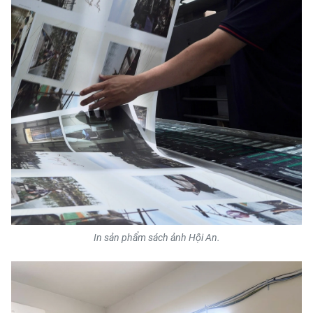
TIN MỚI
TIN ĐỊA PHƯƠNG
Trung du và miền núi phía Bắc
Đồng bằng sông Hồng
Bắc Trung Bộ
Duyên hải Nam Trung Bộ và Tây
Nguyên
Đông Nam Bộ
In sản phẩm sách ảnh Hội An.
Đồng bằng sông Cửu Long
Chuyên trang Hà Nội
Chuyên trang TP. Hồ Chí Minh