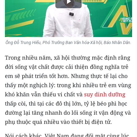
Play
CHUYÊN ĐỀ
Video
CÁC CHUYÊN TRANG
Ông Đỗ Trung Hiếu, Phó Trưởng Ban Văn hóa-Xã hội, Báo Nhân Dân.
VỀ BÁO NHÂN DÂN
Trong nhiều năm, xã hội thường mặc định rằng
THỜI NAY
đời sống vật chất được cải thiện đồng nghĩa trẻ
em sẽ phát triển tốt hơn. Nhưng thực tế lại cho
NHÂN DÂN CUỐI TUẦN
thấy một nghịch lý: trong khi nhiều trẻ em vùng
NHÂN DÂN HẰNG THÁNG
khó khăn vẫn thiếu vi chất và
suy dinh dưỡng
thấp còi, thì tại các đô thị lớn, tỷ lệ béo phì học
MUA BÁO
đường lại tăng nhanh do lối sống ít vận động và
ĐỌC BÁO IN
phụ thuộc quá nhiều vào thiết bị điện tử.
Nói cách khác, Việt Nam đang đối mặt cùng lúc