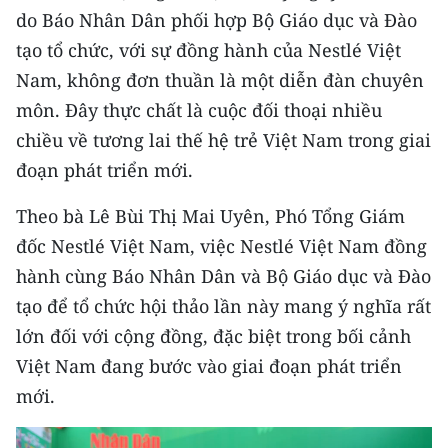
CHƯƠNG TRÌNH OCOP - MỖI XÃ
do Báo Nhân Dân phối hợp Bộ Giáo dục và Đào
MỘT SẢN PHẨM
tạo tổ chức, với sự đồng hành của Nestlé Việt
Nam, không đơn thuần là một diễn đàn chuyên
RADIO
môn. Đây thực chất là cuộc đối thoại nhiều
chiều về tương lai thế hệ trẻ Việt Nam trong giai
MEDIA CENTER
đoạn phát triển mới.
E-Magazine
Theo bà Lê Bùi Thị Mai Uyên, Phó Tổng Giám
Video
đốc Nestlé Việt Nam, việc Nestlé Việt Nam đồng
hành cùng Báo Nhân Dân và Bộ Giáo dục và Đào
Media Chính trị
tạo để tổ chức hội thảo lần này mang ý nghĩa rất
Media Kinh tế
lớn đối với cộng đồng, đặc biệt trong bối cảnh
Việt Nam đang bước vào giai đoạn phát triển
Media Văn hóa
mới.
Media Xã hội