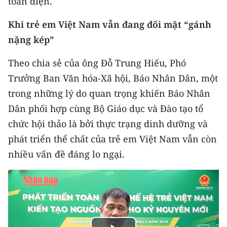
toàn diện.
TIN MỚI
Khi trẻ em Việt Nam vẫn đang đối mặt “gánh
TIN ĐỊA PHƯƠNG
nặng kép”
Trung du và miền núi phía Bắc
Theo chia sẻ của ông Đỗ Trung Hiếu, Phó
Trưởng Ban Văn hóa-Xã hội, Báo Nhân Dân, một
Đồng bằng sông Hồng
trong những lý do quan trọng khiến Báo Nhân
Bắc Trung Bộ
Dân phối hợp cùng Bộ Giáo dục và Đào tạo tổ
chức hội thảo là bởi thực trạng dinh dưỡng và
Duyên hải Nam Trung Bộ và Tây
Nguyên
phát triển thể chất của trẻ em Việt Nam vẫn còn
nhiều vấn đề đáng lo ngại.
Đông Nam Bộ
Đồng bằng sông Cửu Long
Chuyên trang Hà Nội
Chuyên trang TP. Hồ Chí Minh