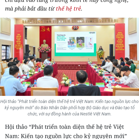
THỂ THAO
mà phải bắt đầu từ
thế hệ trẻ
.
GIÁO DỤC
Y TẾ
KHOA HỌC - CÔNG NGHỆ
MÔI TRƯỜNG
BẠN ĐỌC
KIỂM CHỨNG THÔNG TIN
Hội thảo “Phát triển toàn diện thế hệ trẻ Việt Nam: Kiến tạo nguồn lực cho
kỷ nguyên mới” do Báo Nhân Dân phối hợp Bộ Giáo dục và Đào tạo tổ
TRI THỨC CHUYÊN SÂU
chức, với sự đồng hành của Nestlé Việt Nam.
Hội thảo “Phát triển toàn diện thế hệ trẻ Việt
54 DÂN TỘC VIỆT NAM
Nam: Kiến tạo nguồn lực cho kỷ nguyên mới”