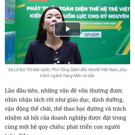
Media Pháp luật
Media Du lịch
Media Thế giới
Play
Media Thể thao
Video
Media Giáo dục
Media Y tế
Bà Lê Bùi Thị Mai Uyên, Phó Tổng Giám đốc Nestlé Việt Nam, phụ
trách ngành hàng Milo và sữa.
Media Khoa học - Công nghệ
Lần đầu tiên, những vấn đề vốn thường được
Media Môi trường
nhìn nhận tách rời như giáo dục, dinh dưỡng,
vận động thể chất, thể thao học đường và trách
Ảnh
nhiệm xã hội của doanh nghiệp được đặt trong
Infographic
cùng một hệ quy chiếu: phát triển con người