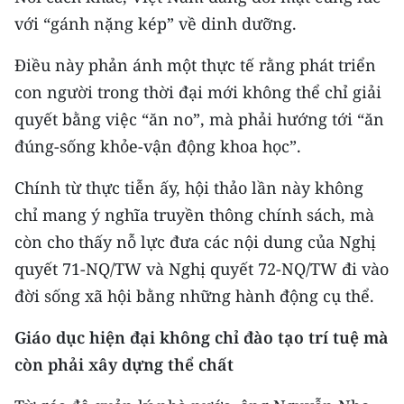
ENGLISH
với “gánh nặng kép” về dinh dưỡng.
中文
Điều này phản ánh một thực tế rằng phát triển
con người trong thời đại mới không thể chỉ giải
FRANÇAIS
quyết bằng việc “ăn no”, mà phải hướng tới “ăn
РУССКИЙ
đúng-sống khỏe-vận động khoa học”.
ESPAÑOL
Chính từ thực tiễn ấy, hội thảo lần này không
chỉ mang ý nghĩa truyền thông chính sách, mà
한국어
còn cho thấy nỗ lực đưa các nội dung của Nghị
quyết 71-NQ/TW và Nghị quyết 72-NQ/TW đi vào
đời sống xã hội bằng những hành động cụ thể.
Giáo dục hiện đại không chỉ đào tạo trí tuệ mà
còn phải xây dựng thể chất