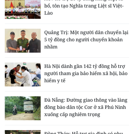
bổ, tôn tạo Nghĩa trang Liệt sĩ Việt-
Lào
Quảng Trị: Một người dân chuyển lại
5 tỷ đồng cho người chuyển khoản
nhầm
Hà Nội dành gần 142 tỷ đồng hỗ trợ
người tham gia bảo hiểm xã hội, bảo
hiểm y tế
Đà Nẵng: Đường giao thông vào làng
đồng bào dân tộc Cor ở xã Phú Ninh
xuống cấp nghiêm trọng
Đồng Tháp: Hỗ trợ gia đình có phụ