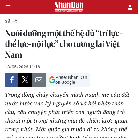
XÃ HỘI
Nuôi dưỡng một thế hệ đủ “trí lực-
CHÍNH TRỊ
thể lực-nội lực” cho tương lai Việt
Nam
KINH TẾ
13/05/2026 11:18
VĂN HÓA
Prefer Nhan Dan
on Google
XÃ HỘI
Trong dòng chảy chuyển mình mạnh mẽ của đất
PHÁP LUẬT
nước bước vào kỷ nguyên số và hội nhập toàn
cầu, câu chuyện phát triển con người đang trở
DU LỊCH
thành một trong những vấn đề chiến lược quan
trọng nhất. Một quốc gia muốn đi xa không thể
THẾ GIỚI
chỉ dựa vào tăng trưởng kinh tế hay công nghệ,