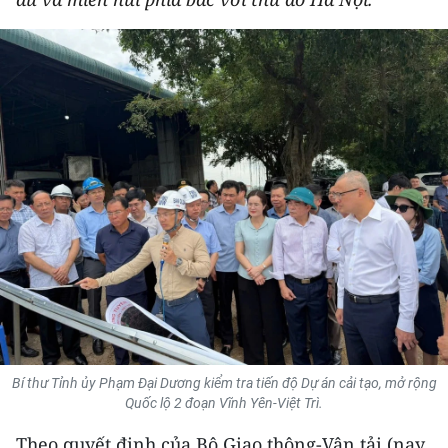
THỂ THAO
GIÁO DỤC
Y TẾ
KHOA HỌC - CÔNG NGHỆ
MÔI TRƯỜNG
BẠN ĐỌC
KIỂM CHỨNG THÔNG TIN
TRI THỨC CHUYÊN SÂU
Bí thư Tỉnh ủy Phạm Đại Dương kiểm tra tiến độ Dự án cải tạo, mở rộng
Quốc lộ 2 đoạn Vĩnh Yên-Việt Trì.
54 DÂN TỘC VIỆT NAM
Theo quyết định của Bộ Giao thông-Vận tải (nay