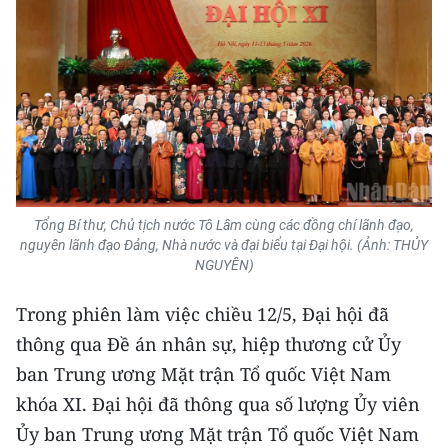
TIN MỚI
TIN ĐỊA PHƯƠNG
Trung du và miền núi phía Bắc
Đồng bằng sông Hồng
Bắc Trung Bộ
Tổng Bí thư, Chủ tịch nước Tô Lâm cùng các đồng chí lãnh đạo,
Duyên hải Nam Trung Bộ và Tây
nguyên lãnh đạo Đảng, Nhà nước và đại biểu tại Đại hội. (Ảnh: THỦY
NGUYÊN)
Nguyên
Đông Nam Bộ
Trong phiên làm việc chiều 12/5, Đại hội đã
thông qua Đề án nhân sự, hiệp thương cử Ủy
Đồng bằng sông Cửu Long
ban Trung ương Mặt trận Tổ quốc Việt Nam
Chuyên trang Hà Nội
khóa XI. Đại hội đã thông qua số lượng Ủy viên
Ủy ban Trung ương Mặt trận Tổ quốc Việt Nam
Chuyên trang TP. Hồ Chí Minh