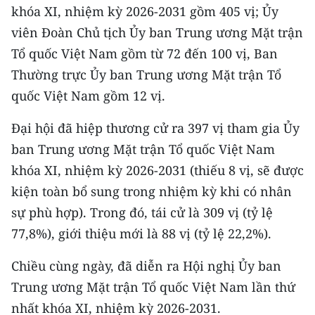
khóa XI, nhiệm kỳ 2026-2031 gồm 405 vị; Ủy
CHUYÊN ĐỀ
viên Đoàn Chủ tịch Ủy ban Trung ương Mặt trận
Tổ quốc Việt Nam gồm từ 72 đến 100 vị, Ban
CÁC CHUYÊN TRANG
Thường trực Ủy ban Trung ương Mặt trận Tổ
quốc Việt Nam gồm 12 vị.
VỀ BÁO NHÂN DÂN
Đại hội đã hiệp thương cử ra 397 vị tham gia Ủy
THỜI NAY
ban Trung ương Mặt trận Tổ quốc Việt Nam
khóa XI, nhiệm kỳ 2026-2031 (thiếu 8 vị, sẽ được
NHÂN DÂN CUỐI TUẦN
kiện toàn bổ sung trong nhiệm kỳ khi có nhân
NHÂN DÂN HẰNG THÁNG
sự phù hợp). Trong đó, tái cử là 309 vị (tỷ lệ
77,8%), giới thiệu mới là 88 vị (tỷ lệ 22,2%).
MUA BÁO
Chiều cùng ngày, đã diễn ra Hội nghị Ủy ban
ĐỌC BÁO IN
Trung ương Mặt trận Tổ quốc Việt Nam lần thứ
nhất khóa XI, nhiệm kỳ 2026-2031.