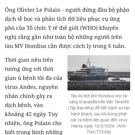
Ông Olivier Le Polain - người đứng đầu bộ phận
dịch tễ học và phân tích dữ liệu phục vụ ứng
phó của Tổ chức Y tế thế giới (WHO) khuyến
nghị rằng gần như toàn bộ những người trên
tàu MV Hondius cần được cách ly trong 6 tuần.
Thời gian nêu trên
tương ứng với thời
gian ủ bệnh tối đa của
virus Andes, nguyên
nhân chính gây ra
Tàu du lịch MV Hondius neo tại
cảng Granadilla trên đảo Tenerife
dịch bệnh, vào
(Tây Ban Nha) để tiến hành sơ tán
khoảng 42 ngày. Tuy
hành khách, sau khi bùng phát
các ca bệnh liên quan đến virus
nhiên, ông Polain cho
Hanta, ngày 10/5/2026. (Ảnh:
biết trung bình những
THX/TTXVN)