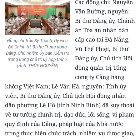
Các đồng chí: Nguyễn
Văn Bường, nguyên:
Bí thư Đảng ủy, Chánh
án Tòa án nhân dân
cấp cao tại Đà Nẵng;
Đồng chí Trần Sỹ Thanh, Ủy viên
Bộ Chính trị, Bí thư Trung ương
Vũ Thế Phiệt, Bí thư
Đảng, Chủ nhiệm Ủy ban Kiểm tra
Đảng ủy, Chủ tịch Hội
Trung ương chủ trì kỳ họp thứ 5.
(Ảnh: THỦY NGUYÊN)
đồng quản trị Tổng
công ty Cảng hàng
không Việt Nam; Lê Văn Hà, nguyên: Tỉnh ủy
viên, Bí thư Đảng ủy, Chủ tịch Hội đồng nhân
dân phường Lê Hồ (tỉnh Ninh Bình) đã suy thoái
về tư tưởng chính trị, đạo đức, lối sống; vi phạm
quy định của Đảng, pháp luật của Nhà nước
trong thực hiện chức trách, nhiệm vụ được giao,