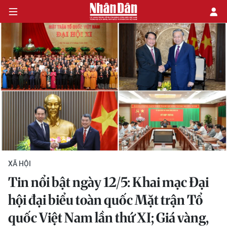
CHÍNH TRỊ
KINH TẾ
VĂN HÓA
XÃ HỘI
XÃ HỘI
PHÁP LUẬT
Tin nổi bật ngày 12/5: Khai mạc Đại
DU LỊCH
hội đại biểu toàn quốc Mặt trận Tổ
quốc Việt Nam lần thứ XI; Giá vàng,
THẾ GIỚI