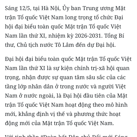
CHƯƠNG TRÌNH OCOP - MỖI XÃ
Sáng 12/5, tại Hà Nội, Ủy ban Trung ương Mặt
MỘT SẢN PHẨM
trận Tổ quốc Việt Nam long trọng tổ chức Đại
hội đại biểu toàn quốc Mặt trận Tổ quốc Việt
RADIO
Nam lần thứ XI, nhiệm kỳ 2026-2031. Tổng Bí
thư, Chủ tịch nước Tô Lâm đến dự Đại hội.
MEDIA CENTER
Đại hội đại biểu toàn quốc Mặt trận Tổ quốc Việt
E-Magazine
Nam lần thứ XI là sự kiện chính trị-xã hội quan
Video
trọng, nhận được sự quan tâm sâu sắc của các
Media Chính trị
tầng lớp nhân dân ở trong nước và người Việt
Nam ở nước ngoài, là Đại hội đầu tiên của Mặt
Media Kinh tế
trận Tổ quốc Việt Nam hoạt động theo mô hình
Media Văn hóa
mới, khẳng định vị thế và phương thức hoạt
động mới của Mặt trận Tổ quốc Việt Nam.
Media Xã hội