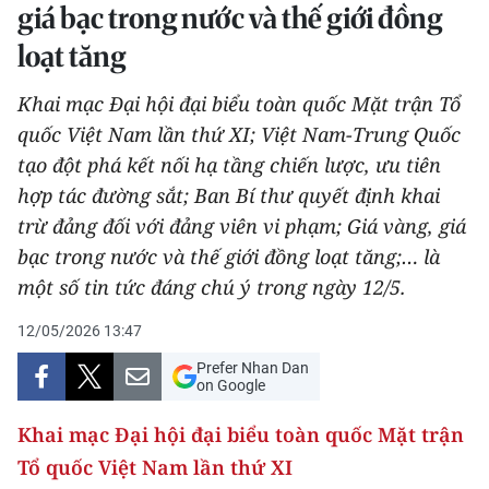
giá bạc trong nước và thế giới đồng
THỂ THAO
loạt tăng
GIÁO DỤC
Khai mạc Đại hội đại biểu toàn quốc Mặt trận Tổ
Y TẾ
quốc Việt Nam lần thứ XI; Việt Nam-Trung Quốc
tạo đột phá kết nối hạ tầng chiến lược, ưu tiên
KHOA HỌC - CÔNG NGHỆ
hợp tác đường sắt; Ban Bí thư quyết định khai
trừ đảng đối với đảng viên vi phạm; Giá vàng, giá
MÔI TRƯỜNG
bạc trong nước và thế giới đồng loạt tăng;… là
một số tin tức đáng chú ý trong ngày 12/5.
BẠN ĐỌC
12/05/2026 13:47
KIỂM CHỨNG THÔNG TIN
Prefer Nhan Dan
on Google
TRI THỨC CHUYÊN SÂU
Khai mạc Đại hội đại biểu toàn quốc Mặt trận
54 DÂN TỘC VIỆT NAM
Tổ quốc Việt Nam lần thứ XI