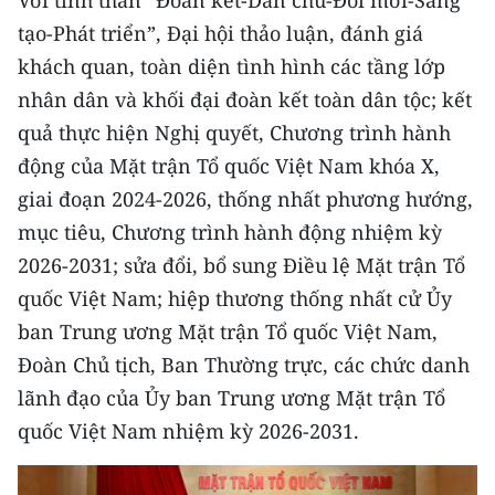
Với tinh thần “Đoàn kết-Dân chủ-Đổi mới-Sáng
Media Pháp luật
tạo-Phát triển”, Đại hội thảo luận, đánh giá
Media Du lịch
khách quan, toàn diện tình hình các tầng lớp
nhân dân và khối đại đoàn kết toàn dân tộc; kết
Media Thế giới
quả thực hiện Nghị quyết, Chương trình hành
Media Thể thao
động của Mặt trận Tổ quốc Việt Nam khóa X,
giai đoạn 2024-2026, thống nhất phương hướng,
Media Giáo dục
mục tiêu, Chương trình hành động nhiệm kỳ
Media Y tế
2026-2031; sửa đổi, bổ sung Điều lệ Mặt trận Tổ
quốc Việt Nam; hiệp thương thống nhất cử Ủy
Media Khoa học - Công nghệ
ban Trung ương Mặt trận Tổ quốc Việt Nam,
Media Môi trường
Đoàn Chủ tịch, Ban Thường trực, các chức danh
lãnh đạo của Ủy ban Trung ương Mặt trận Tổ
Ảnh
quốc Việt Nam nhiệm kỳ 2026-2031.
Infographic