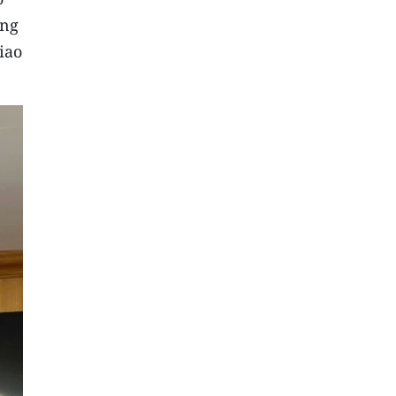
ông
iao