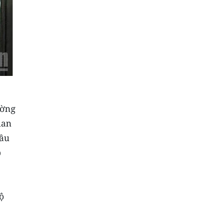
ường
ian
hầu
p
ộ