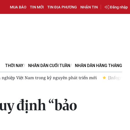
MUA BÁO
TIN MỚI
TIN ĐỊA PHƯƠNG
NHẬN TIN
Đăng nhập
THỜI NAY
NHÂN DÂN CUỐI TUẦN
NHÂN DÂN HẰNG THÁNG
phic] Chứng khoán tuần 3-7/8: Thị trường tuần đầu tháng 8 tiếp tục
uy định “bảo