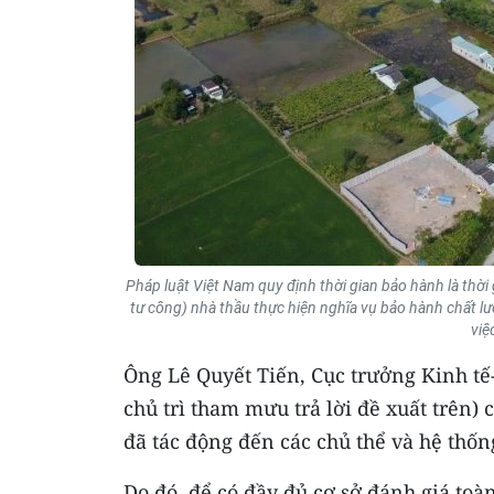
Pháp luật Việt Nam quy định thời gian bảo hành là thời g
tư công) nhà thầu thực hiện nghĩa vụ bảo hành chất l
việ
Ông Lê Quyết Tiến, Cục trưởng Kinh tế
chủ trì tham mưu trả lời đề xuất trên) 
đã tác động đến các chủ thể và hệ thố
Do đó, để có đầy đủ cơ sở đánh giá toà