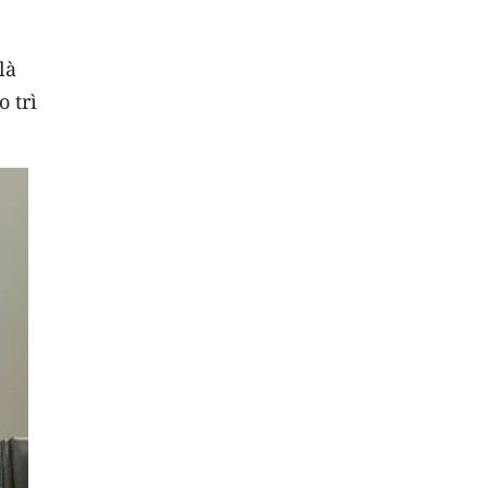
là
 trì