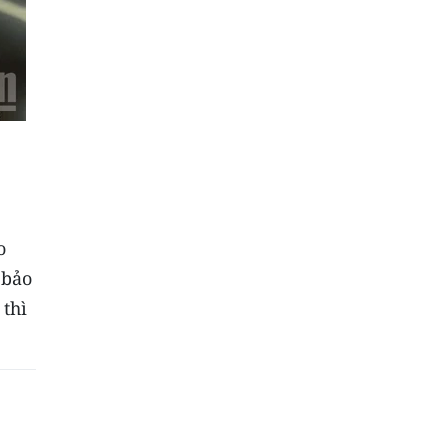
o
 bảo
thì