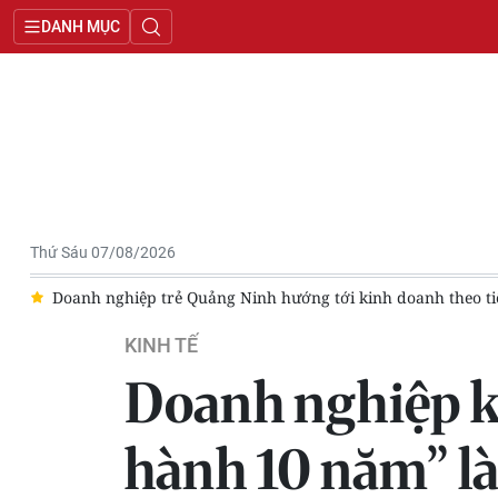
DANH MỤC
Thứ Sáu 07/08/2026
tiêu chí "ba chữ thật"
Nâng cao năng lực cạnh tranh của doa
KINH TẾ
Doanh nghiệp ki
hành 10 năm” là