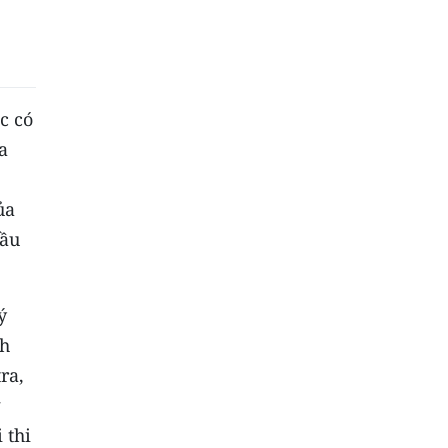
c có
a
ủa
đầu
ý
nh
ra,
g
 thi