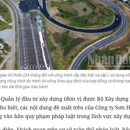
ian tối thiểu (24 tháng đối với công trình cấp đặc biệt và cấp I, sử dụng v
ượng công trình do mình thi công theo quy định của hợp đồng và không hạ
c kéo dài thời gian bảo hành.
-Quản lý đầu tư xây dựng (đơn vị được Bộ Xây dựng 
cho biết, các nội dung đề xuất trên của Công ty Sơn H
ng văn bản quy phạm pháp luật trong lĩnh vực xây d
n diện, khách quan trên cơ sở tuân thủ pháp luật, bả