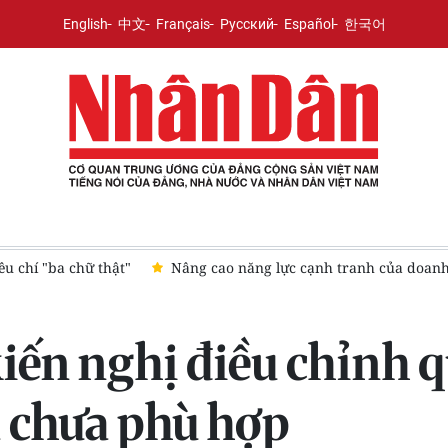
English
中文
Français
Русский
Español
한국어
nh nghiệp Việt Nam trong kỷ nguyên phát triển mới
[Infogra
ến nghị điều chỉnh q
 chưa phù hợp