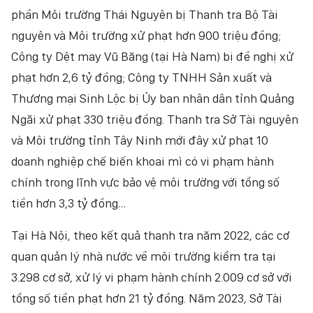
phần Môi trường Thái Nguyên bị Thanh tra Bộ Tài
NHÂN DÂN ĐIỆN TỬ
nguyên và Môi trường xử phạt hơn 900 triệu đồng;
NHÂN DÂN HẰNG THÁNG
Công ty Dệt may Vũ Băng (tại Hà Nam) bị đề nghị xử
phạt hơn 2,6 tỷ đồng; Công ty TNHH Sản xuất và
BÁO THỜI NAY
Thương mại Sinh Lộc bị Ủy ban nhân dân tỉnh Quảng
Ngãi xử phạt 330 triệu đồng. Thanh tra Sở Tài nguyên
và Môi trường tỉnh Tây Ninh mới đây xử phạt 10
doanh nghiệp chế biến khoai mì có vi phạm hành
chính trong lĩnh vực bảo vệ môi trường với tổng số
tiền hơn 3,3 tỷ đồng…
Tại Hà Nội, theo kết quả thanh tra năm 2022, các cơ
quan quản lý nhà nước về môi trường kiểm tra tại
3.298 cơ sở, xử lý vi phạm hành chính 2.009 cơ sở với
tổng số tiền phạt hơn 21 tỷ đồng. Năm 2023, Sở Tài