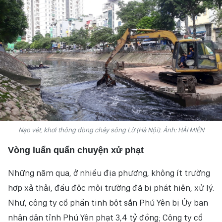
HỒN VIỆT
SỨC SỐNG VIỆT
THỂ THAO
ĐỜI SỐNG VĂN HÓA
VĂN NGHỆ
Nạo vét, khơi thông dòng chảy sông Lừ (Hà Nội). Ảnh: HẢI MIÊN
QUỐC TẾ
Vòng luẩn quẩn chuyện xử phạt
NHỊP SỐNG THỜI ĐẠI
Những năm qua, ở nhiều địa phương, không ít trường
AN NINH - XÃ HỘI
hợp xả thải, đầu độc môi trường đã bị phát hiện, xử lý.
Như, công ty cổ phần tinh bột sắn Phú Yên bị Ủy ban
KHOA HỌC - GIÁO DỤC
nhân dân tỉnh Phú Yên phạt 3,4 tỷ đồng; Công ty cổ