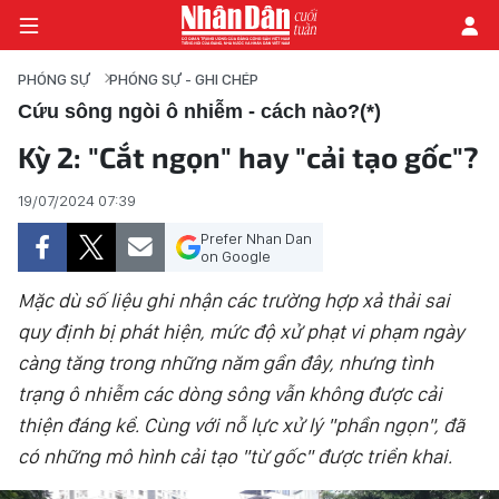
PHÓNG SỰ
PHÓNG SỰ - GHI CHÉP
Cứu sông ngòi ô nhiễm - cách nào?(*)
Kỳ 2: "Cắt ngọn" hay "cải tạo gốc"?
TRANG CHỦ
19/07/2024 07:39
THỜI SỰ - CHÍNH TRỊ
Prefer Nhan Dan
on Google
E-MAGAZINE
Mặc dù số liệu ghi nhận các trường hợp xả thải sai
GÓC NHÌN KINH TẾ
quy định bị phát hiện, mức độ xử phạt vi phạm ngày
càng tăng trong những năm gần đây, nhưng tình
CHUYÊN ĐỀ
trạng ô nhiễm các dòng sông vẫn không được cải
ĐỜI SỐNG XÃ HỘI
thiện đáng kể. Cùng với nỗ lực xử lý "phần ngọn", đã
có những mô hình cải tạo "từ gốc" được triển khai.
PHÓNG SỰ