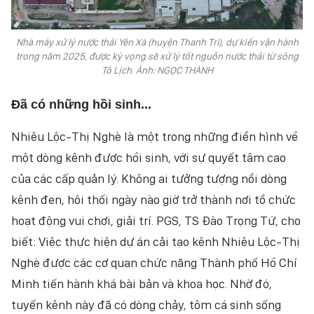
Nhà máy xử lý nước thải Yên Xá (huyện Thanh Trì), dự kiến vận hành
trong năm 2025, được kỳ vọng sẽ xử lý tốt nguồn nước thải từ sông
Tô Lịch. Ảnh: NGỌC THÀNH
Đã có những hồi sinh...
Nhiêu Lộc-Thị Nghè là một trong những điển hình về
một dòng kênh được hồi sinh, với sự quyết tâm cao
của các cấp quản lý. Không ai tưởng tượng nổi dòng
kênh đen, hôi thối ngày nào giờ trở thành nơi tổ chức
hoạt động vui chơi, giải trí. PGS, TS Đào Trọng Tứ, cho
biết: Việc thực hiện dự án cải tạo kênh Nhiêu Lộc-Thị
Nghè được các cơ quan chức năng Thành phố Hồ Chí
Minh tiến hành khá bài bản và khoa học. Nhờ đó,
tuyến kênh này đã có dòng chảy, tôm cá sinh sống