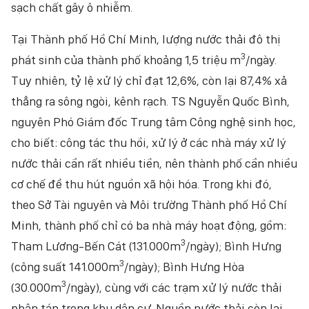
sạch chất gây ô nhiễm.
Tại Thành phố Hồ Chí Minh, lượng nước thải đô thị
3
phát sinh của thành phố khoảng 1,5 triệu m
/ngày.
Tuy nhiên, tỷ lệ xử lý chỉ đạt 12,6%, còn lại 87,4% xả
thẳng ra sông ngòi, kênh rạch. TS Nguyễn Quốc Bình,
nguyên Phó Giám đốc Trung tâm Công nghệ sinh học,
cho biết: công tác thu hồi, xử lý ở các nhà máy xử lý
nước thải cần rất nhiều tiền, nên thành phố cần nhiều
cơ chế để thu hút nguồn xã hội hóa. Trong khi đó,
theo Sở Tài nguyên và Môi trường Thành phố Hồ Chí
Minh, thành phố chỉ có ba nhà máy hoạt động, gồm:
3
Tham Lương-Bến Cát (131.000m
/ngày); Bình Hưng
3
(công suất 141.000m
/ngày); Bình Hưng Hòa
3
(30.000m
/ngày), cùng với các trạm xử lý nước thải
phân tán trong khu dân cư. Nguồn nước thải còn lại