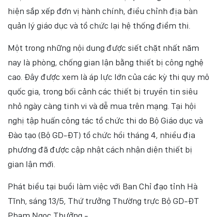
hiện sắp xếp đơn vị hành chính, điều chỉnh địa bàn
NHÂN DÂN ĐIỆN TỬ
quản lý giáo dục và tổ chức lại hệ thống điểm thi.
NHÂN DÂN HẰNG THÁNG
Một trong những nội dung được siết chặt nhất năm
BÁO THỜI NAY
nay là phòng, chống gian lận bằng thiết bị công nghệ
cao. Đây được xem là áp lực lớn của các kỳ thi quy mô
quốc gia, trong bối cảnh các thiết bị truyền tin siêu
nhỏ ngày càng tinh vi và dễ mua trên mạng. Tại hội
nghị tập huấn công tác tổ chức thi do Bộ Giáo dục và
Đào tạo (Bộ GD-ĐT) tổ chức hồi tháng 4, nhiều địa
phương đã được cập nhật cách nhận diện thiết bị
gian lận mới.
Phát biểu tại buổi làm việc với Ban Chỉ đạo tỉnh Hà
Tĩnh, sáng 13/5, Thứ trưởng Thường trực Bộ GD-ĐT
Phạm Ngọc Thưởng -