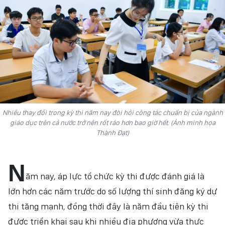
HỒN VIỆT
SỨC SỐNG VIỆT
THỂ THAO
ĐỜI SỐNG VĂN HÓA
VĂN NGHỆ
Nhiều thay đổi trong kỳ thi năm nay đòi hỏi công tác chuẩn bị của ngành
giáo dục trên cả nước trở nên rốt ráo hơn bao giờ hết. (Ảnh minh họa
QUỐC TẾ
Thành Đạt)
NHỊP SỐNG THỜI ĐẠI
N
ăm nay, áp lực tổ chức kỳ thi được đánh giá là
AN NINH - XÃ HỘI
lớn hơn các năm trước do số lượng thí sinh đăng ký dự
KHOA HỌC - GIÁO DỤC
thi tăng mạnh, đồng thời đây là năm đầu tiên kỳ thi
được triển khai sau khi nhiều địa phương vừa thực