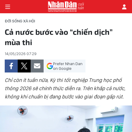
ĐỜI SỐNG XÃ HỘI
Cả nước bước vào “chiến dịch”
mùa thi
TRANG CHỦ
14/05/2026 07:29
THỜI SỰ - CHÍNH TRỊ
Prefer Nhan Dan
E-MAGAZINE
on Google
Chỉ còn ít tuần nữa, Kỳ thi tốt nghiệp Trung học phổ
GÓC NHÌN KINH TẾ
thông 2026 sẽ chính thức diễn ra. Trên khắp cả nước,
không khí chuẩn bị đang bước vào giai đoạn gấp rút.
CHUYÊN ĐỀ
ĐỜI SỐNG XÃ HỘI
PHÓNG SỰ