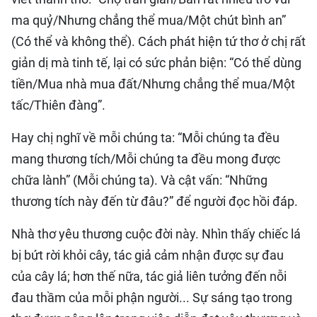
ma quỷ/Nhưng chẳng thể mua/Một chút bình an”
(Có thể và không thể). Cách phát hiện tứ thơ ở chị rất
giản dị mà tinh tế, lại có sức phản biện: “Có thể dùng
tiền/Mua nhà mua đất/Nhưng chẳng thể mua/Một
tấc/Thiên đàng”.
Hay chị nghĩ về mỗi chúng ta: “Mỗi chúng ta đều
mang thương tích/Mỗi chúng ta đều mong được
chữa lành” (Mỗi chúng ta). Và cật vấn: “Những
thương tích này đến từ đâu?” để người đọc hồi đáp.
Nhà thơ yêu thương cuộc đời này. Nhìn thấy chiếc lá
bị bứt rời khỏi cây, tác giả cảm nhận được sự đau
của cây lá; hơn thế nữa, tác giả liên tưởng đến nỗi
đau thầm của mỗi phận người... Sự sáng tạo trong