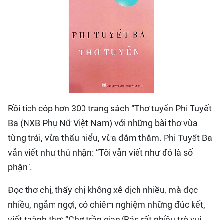
QUỐC TẾ
THỂ THAO
DU LỊCH
HỒ SƠ - TƯ LIỆU
Rồi tích cóp hơn 300 trang sách “Thơ tuyển Phi Tuyết
NHÂN DÂN ĐIỆN TỬ
Ba (NXB Phụ Nữ Việt Nam) với những bài thơ vừa
từng trải, vừa thấu hiểu, vừa đằm thắm. Phi Tuyết Ba
NHÂN DÂN HẰNG THÁNG
vẫn viết như thú nhận: “Tôi vẫn viết như đó là số
NHÂN DÂN CUỐI TUẦN
phận”.
Đọc thơ chị, thấy chị không xê dịch nhiều, mà đọc
nhiều, ngẫm ngợi, có chiêm nghiệm những đúc kết,
viết thành thơ: “Chợ trần gian/Bán rất nhiều trò vui