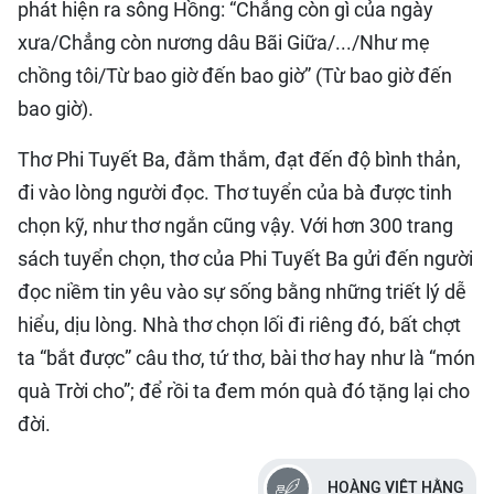
phát hiện ra sông Hồng: “Chẳng còn gì của ngày
xưa/Chẳng còn nương dâu Bãi Giữa/.../Như mẹ
chồng tôi/Từ bao giờ đến bao giờ” (Từ bao giờ đến
bao giờ).
Thơ Phi Tuyết Ba, đằm thắm, đạt đến độ bình thản,
đi vào lòng người đọc. Thơ tuyển của bà được tinh
chọn kỹ, như thơ ngắn cũng vậy. Với hơn 300 trang
sách tuyển chọn, thơ của Phi Tuyết Ba gửi đến người
đọc niềm tin yêu vào sự sống bằng những triết lý dễ
hiểu, dịu lòng. Nhà thơ chọn lối đi riêng đó, bất chợt
ta “bắt được” câu thơ, tứ thơ, bài thơ hay như là “món
quà Trời cho”; để rồi ta đem món quà đó tặng lại cho
đời.
HOÀNG VIỆT HẰNG