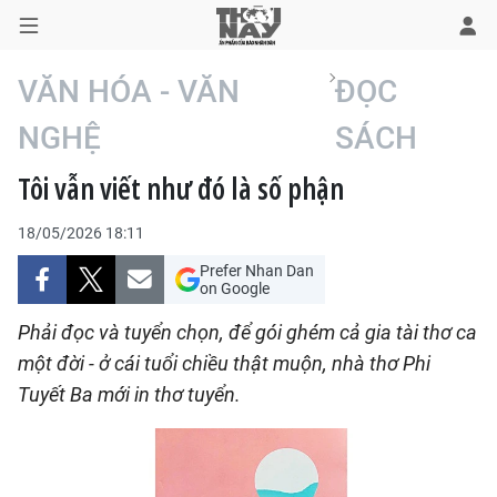
VĂN HÓA - VĂN
ĐỌC
NGHỆ
SÁCH
TRANG CHỦ
Tôi vẫn viết như đó là số phận
THỜI SỰ
18/05/2026 18:11
CHÍNH TRỊ
Prefer Nhan Dan
on Google
XÃ HỘI
Phải đọc và tuyển chọn, để gói ghém cả gia tài thơ ca
một đời - ở cái tuổi chiều thật muộn, nhà thơ Phi
KINH TẾ
Tuyết Ba mới in thơ tuyển.
ĐÔ THỊ
VĂN HÓA - VĂN NGHỆ