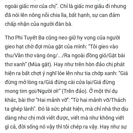
ngoài giấc mơ của chị”. Chỉ là giấc mơ giấu đi nhưng
đã nói lên nông nỗi chia lìa, bất hạnh, sự can đảm
chấp nhận của người đàn bà.
Thơ Phi Tuyết Ba cũng neo giữ hy vọng của người
gieo hạt chờ đợi mùa gặt của mình: “Tôi gieo vào
thu/Vần thơ vàng óng/.../Ra ngoài đồng gió/Gặt bài
thơ xanh” (Mùa gặt). Hay như trên hòn đảo chị phát
hiện ra bất chợt ý nghĩ lóe lên như tia chớp xanh: “Giá
đừng mở lòng ra/Giá đừng cài cửa lại/Giá đừng
mong tim gọi/Người ơi!” (Trên đảo). Ở một thí dụ
khác, bài thơ “Hai mảnh vỡ”: “Từ hai mảnh vỡ/Thách
ta ghép lành”. Đó là sức phát hiện, mà chỉ nhà thơ dịu
dàng như chị mới viết được, viết mà như không viết
gì cả, đời sống nó vậy thì tôi chép ra vậy. Hay như sự