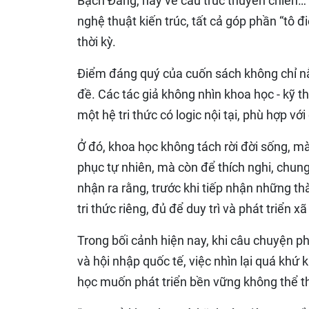
Bạch Đằng, hay về cấu trúc thuyền chiến… 
nghệ thuật kiến trúc, tất cả góp phần “tô 
thời kỳ.
Điểm đáng quý của cuốn sách không chỉ nằ
đề. Các tác giả không nhìn khoa học - kỹ 
một hệ tri thức có logic nội tại, phù hợp vớ
Ở đó, khoa học không tách rời đời sống, m
phục tự nhiên, mà còn để thích nghi, chung
nhận ra rằng, trước khi tiếp nhận những t
tri thức riêng, đủ để duy trì và phát triển x
Trong bối cảnh hiện nay, khi câu chuyện ph
và hội nhập quốc tế, việc nhìn lại quá khứ
học muốn phát triển bền vững không thể th