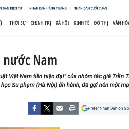
N DÂN ĐIỆN TỬ
NHÂN DÂN HẰNG THÁNG
NHÂN DÂN CUỐI TUẦN
THỜI SỰ
CHÍNH TRỊ
XÃ HỘI
KINH TẾ
ĐÔ THỊ
VĂN HÓA
uệ nước Nam
uật Việt Nam tiền hiện đại” của nhóm tác giả Trầ
ọc Sư phạm (Hà Nội) ấn hành, đã gợi nên một mạc
Prefer Nhan Dan on Go