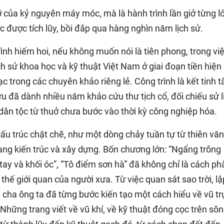
ỡ của kỷ nguyên máy móc, mà là hành trình lần giở từng l
hức được tích lũy, bồi đắp qua hàng nghìn năm lịch sử.
ình hiếm hoi, nếu không muốn nói là tiên phong, trong vi
h sử khoa học và kỹ thuật Việt Nam ở giai đoạn tiền hiện 
ạc trong các chuyên khảo riêng lẻ. Công trình là kết tinh 
u đã dành nhiều năm khảo cứu thư tịch cổ, đối chiếu sử l
 dân tộc từ thuở chưa bước vào thời kỳ công nghiệp hóa.
ấu trúc chặt chẽ, như một dòng chảy tuần tự từ thiên văn,
 sang kiến trúc và xây dựng. Bốn chương lớn: “Ngẩng trông
ay và khối óc”, “Tô điểm sơn hà” đã không chỉ là cách ph
thế giới quan của người xưa. Từ việc quan sát sao trời, lậ
 cha ông ta đã từng bước kiến tạo một cách hiểu về vũ tr
Những trang viết về vũ khí, về kỹ thuật đóng cọc trên sô