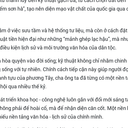
từ thành lũy đến kỹ thuật gạch đá, từ cách chọn đất đến
điểm sơn hà”, tạo nên diện mạo vật chất của quốc gia qua 
m ở việc sưu tầm và hệ thống tư liệu, mà còn ở cách đặt
thuật tiền hiện đại như những “mảnh ghép lạc hậu”, mà nh
i điều kiện lịch sử và môi trường văn hóa của dân tộc.
à hòa quyện vào đời sống; kỹ thuật không chỉ nhằm chinh
 sống với tự nhiên. Chính cách tiếp cận này giúp người đ
hành tựu của phương Tây, cha ông ta đã từng có một nền 
ã hội qua nhiều thế kỷ.
át triển khoa học - công nghệ luôn gắn với đổi mới sáng 
 không phải để hoài cổ, mà để nhận diện căn cốt. Một nền
iếu nền tảng văn hóa - lịch sử của chính mình.