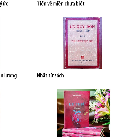
ý ức
Tiến về miền chưa biết
ện lương
Nhặt từ sách