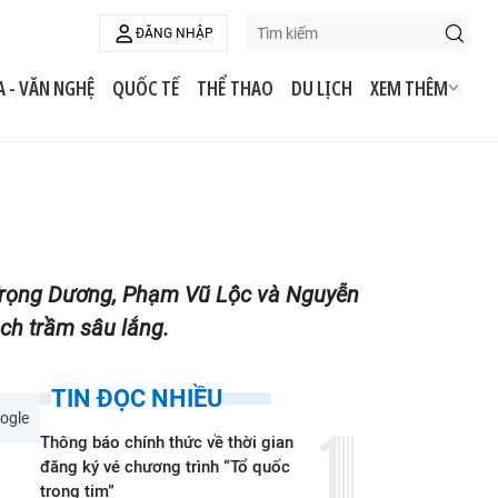
ĐĂNG NHẬP
 - VĂN NGHỆ
QUỐC TẾ
THỂ THAO
DU LỊCH
XEM THÊM
n Trọng Dương, Phạm Vũ Lộc và Nguyễn
h trầm sâu lắng.
TIN ĐỌC NHIỀU
ogle
Thông báo chính thức về thời gian
đăng ký vé chương trình “Tổ quốc
trong tim”