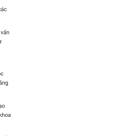
các
 vấn
ư
ọc
tảng
tạo
 khoa