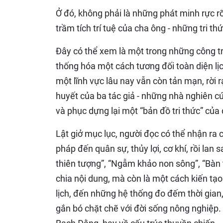
Ở đó, không phải là những phát minh rực r
trầm tích trí tuệ của cha ông - những tri t
Đây có thể xem là một trong những công tr
thống hóa một cách tương đối toàn diện lịc
một lĩnh vực lâu nay vẫn còn tản mạn, rời r
huyết của ba tác giả - những nhà nghiên cứ
và phục dựng lại một “bản đồ tri thức” của
Lật giở mục lục, người đọc có thể nhận ra c
pháp đến quân sự, thủy lợi, cơ khí, rồi lan
thiên tượng”, “Ngẫm khảo non sông”, “Bàn t
chia nội dung, mà còn là một cách kiến tạo 
lịch, đến những hệ thống đo đếm thời gian,
gắn bó chặt chẽ với đời sống nông nghiệp. 