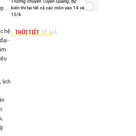
Trường chuyên Tuyên Quang, dự
ớp
kiến thi lại tất cả các môn vào 14 và
15/8
ệc hệ
THỜI TIẾT
TỶ GIÁ
đại -
tâm
iệu
 lịch
ân
p
ụ,
ng