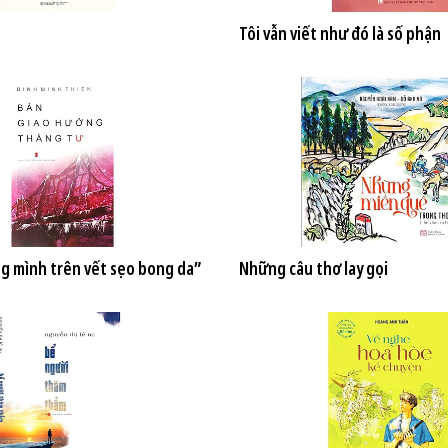
Tôi vẫn viết như đó là số phận
ng mình trên vết sẹo bong da”
Những câu thơ lay gọi