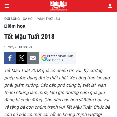
ĐỜI SỐNG - XÃ HỘI
ẢNH THỜI...SỰ
Biếm họa
Tết Mậu Tuất 2018
TRANG CHỦ
10/02/2018 00:50
CHÍNH TRỊ
Prefer Nhan Dan
on Google
TIÊU ĐIỂM
Tết Mậu Tuất 2018 quả có nhiều tin vui. Kỷ cương
ĐỜI SỐNG - XÃ HỘI
phép nước đang được thắt chặt. Xe công tràn lan giờ
phải giảm xuống. Các cấp phó cũng bị siết lại. Nạn
KHOA HỌC - GIÁO DỤC
tham nhũng làm mưa, làm gió những năm qua giờ
AN NINH - XÃ HỘI
đang bị chặn đứng. Cho nên các họa sĩ Biếm họa vui
vẻ tặng bà con chùm tranh vui Tết Mậu Tuất. Chúc bà
KINH TẾ
con cô bác có một cái Tết an khang thịnh vượng!