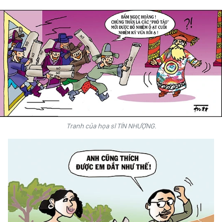
VĂN HÓA
THỂ THAO
QUỐC TẾ
NHÂN DÂN ĐIỆN TỬ
BÁO THỜI NAY
Tranh của họa sĩ TÍN NHƯỢNG.
NHÂN DÂN CUỐI TUẦN