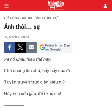
ĐỜI SỐNG - XÃ HỘI
ẢNH THỜI...SỰ
Ảnh thời... sự
TRANG CHỦ
15/12/2010 20:51
Prefer Nhan Dan
CHÍNH TRỊ
on Google
TIÊU ĐIỂM
Pa nô khẩu hiệu thế này!
Chữ chồng lên chữ, bầy hầy quá đi
ĐỜI SỐNG - XÃ HỘI
Tuyên truyền trực diện kiểu ni?
KHOA HỌC - GIÁO DỤC
Hãy nên sửa gấp, để ì khó coi!
AN NINH - XÃ HỘI
----------
KINH TẾ