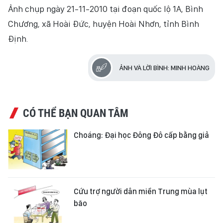
Ảnh chụp ngày 21-11-2010 tại đoạn quốc lộ 1A, Bình
VĂN HÓA
Chương, xã Hoài Đức, huyện Hoài Nhơn, tỉnh Bình
THỂ THAO
Định.
QUỐC TẾ
ẢNH VÀ LỜI BÌNH: MINH HOÀNG
NHÂN DÂN ĐIỆN TỬ
CÓ THỂ BẠN QUAN TÂM
BÁO THỜI NAY
Choáng: Đại học Đông Đô cấp bằng giả
NHÂN DÂN CUỐI TUẦN
Cứu trợ người dân miền Trung mùa lụt
bão