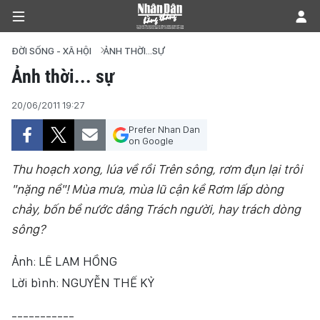
ĐỜI SỐNG - XÃ HỘI
ẢNH THỜI...SỰ
Ảnh thời... sự
TRANG CHỦ
20/06/2011 19:27
Prefer Nhan Dan
CHÍNH TRỊ
on Google
TIÊU ĐIỂM
Thu hoạch xong, lúa về rồi Trên sông, rơm đụn lại trôi
"nặng nề"! Mùa mưa, mùa lũ cận kề Rơm lấp dòng
ĐỜI SỐNG - XÃ HỘI
chảy, bốn bề nước dâng Trách người, hay trách dòng
sông?
KHOA HỌC - GIÁO DỤC
Ảnh: LÊ LAM HỒNG
AN NINH - XÃ HỘI
Lời bình: NGUYỄN THẾ KỶ
KINH TẾ
-----------