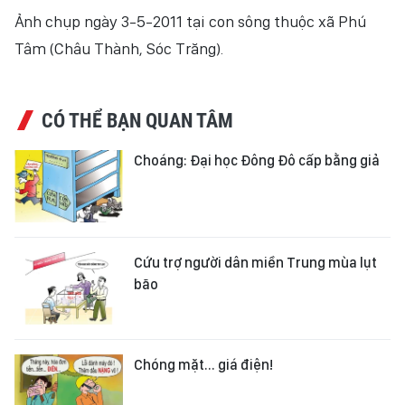
Ảnh chụp ngày 3-5-2011 tại con sông thuộc xã Phú
VĂN HÓA
Tâm (Châu Thành, Sóc Trăng).
THỂ THAO
QUỐC TẾ
CÓ THỂ BẠN QUAN TÂM
Choáng: Đại học Đông Đô cấp bằng giả
NHÂN DÂN ĐIỆN TỬ
BÁO THỜI NAY
NHÂN DÂN CUỐI TUẦN
Cứu trợ người dân miền Trung mùa lụt
bão
Chóng mặt... giá điện!