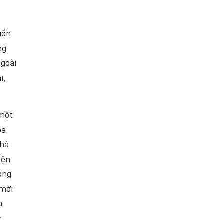
uồn
ng
Ngoài
i,
 một
oa
Nhà
iện
ông
 mới
a
c