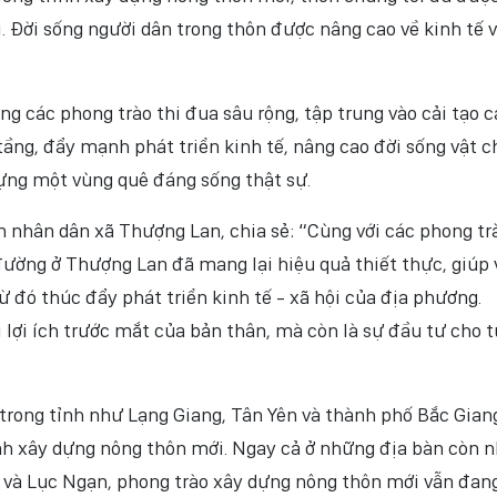
ị. Đời sống người dân trong thôn được nâng cao về kinh tế 
g các phong trào thi đua sâu rộng, tập trung vào cải tạo 
tầng, đẩy mạnh phát triển kinh tế, nâng cao đời sống vật c
dựng một vùng quê đáng sống thật sự.
 nhân dân xã Thượng Lan, chia sẻ: “Cùng với các phong tr
đường ở Thượng Lan đã mang lại hiệu quả thiết thực, giúp 
từ đó thúc đẩy phát triển kinh tế - xã hội của địa phương.
ì lợi ích trước mắt của bản thân, mà còn là sự đầu tư cho 
 trong tỉnh như Lạng Giang, Tân Yên và thành phố Bắc Gian
nh xây dựng nông thôn mới. Ngay cả ở những địa bàn còn n
và Lục Ngạn, phong trào xây dựng nông thôn mới vẫn đang