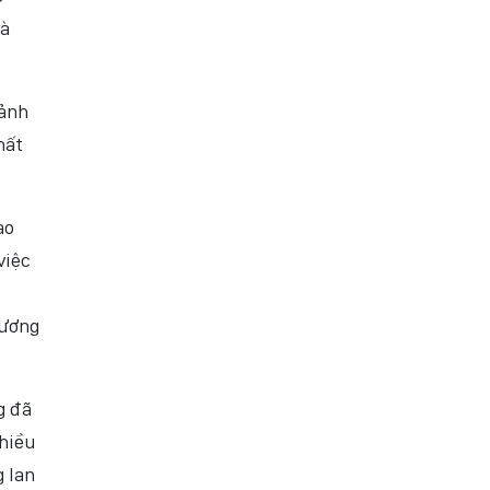
và
cảnh
hất
ào
việc
tương
g đã
hiều
 lan