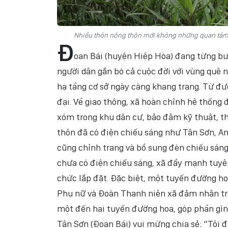
Nhiều thôn nông thôn mới không những quan tâm p
Đ
oan Bái (huyện Hiệp Hòa) đang từng b
người dân gắn bó cả cuộc đời với vùng quê 
hạ tầng cơ sở ngày càng khang trang. Từ đư
đại. Về giao thông, xã hoàn chỉnh hệ thống
xóm trong khu dân cư, bảo đảm kỹ thuật, th
thôn đã có điện chiếu sáng như Tân Sơn, An
cũng chỉnh trang và bổ sung đèn chiếu sáng
chưa có điện chiếu sáng, xã đẩy mạnh tuyê
chức lắp đặt. Đặc biệt, một tuyến đường h
Phụ nữ và Đoàn Thanh niên xã đảm nhận tr
một đến hai tuyến đường hoa, góp phần gìn
Tân Sơn (Đoan Bái) vui mừng chia sẻ: “Tôi 