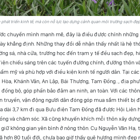
hát triển kinh tế, mà còn nỗ lực tạo dựng cảnh quan môi trường sạch đẹp
ước chuyển mình mạnh mẽ, đây là điều được chính những
này khẳng định. Những thay đổi dễ nhận thấy nhất là hệ th
ờng sá, nhà cửa, trường học đến trạm y tế đều sạch đẹp, h
 điện chiếu sáng trên các tuyến đường chính, đường thôn v
ẩm mỹ và phù hợp với điều kiện kinh tế người dân. Tại các
 Hòa, Khánh Vân, An Lập, Bái Thượng, Tam Đồng..., địa ph
 đồng bộ, góp phần bảo đảm an ninh, an toàn. Với các thôn
n truyền, vận động người dân đóng góp mua sắm thiết bị đ
oa dài 3,7 km đi qua Bưu điện Tam Đồng đã được Hội Liên 
ồng và chăm sóc. Xã cũng khuyến khích mỗi thôn xây dựng
 giữ không gian yên bình ở nông thôn. Cụ Nguyễn Văn Hạ, 
đã hơn 80 tuổi đời, chưa bao giờ thấy quê hương mình đẹp