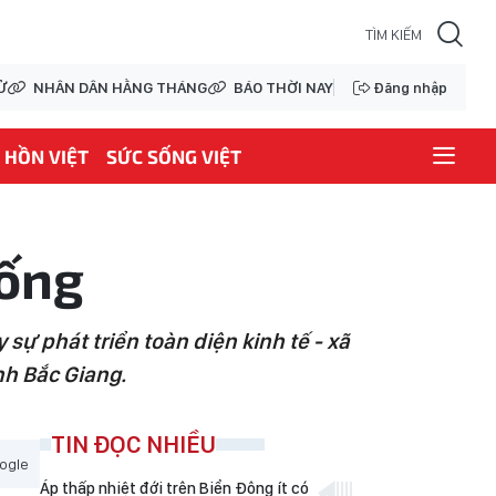
Ử
NHÂN DÂN HẰNG THÁNG
BÁO THỜI NAY
Đăng nhập
HỒN VIỆT
SỨC SỐNG VIỆT
sống
ự phát triển toàn diện kinh tế - xã
nh Bắc Giang.
TIN ĐỌC NHIỀU
ogle
Áp thấp nhiệt đới trên Biển Đông ít có