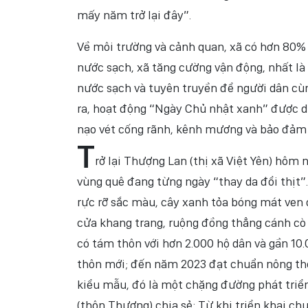
mấy năm trở lại đây”.
Về môi trường và cảnh quan, xã có hơn 80%
nước sạch, xã tăng cường vận động, nhất là 
nước sạch và tuyên truyền để người dân cù
ra, hoạt động “Ngày Chủ nhật xanh” được duy
nạo vét cống rãnh, kênh mương và bảo đảm 
T
rở lại Thượng Lan (thị xã Việt Yên) hôm
vùng quê đang từng ngày “thay da đổi thịt
rực rỡ sắc màu, cây xanh tỏa bóng mát ven
cửa khang trang, ruộng đồng thẳng cánh cò 
có tám thôn với hơn 2.000 hộ dân và gần 1
thôn mới; đến năm 2023 đạt chuẩn nông thô
kiểu mẫu, đó là một chặng đường phát triể
(thôn Thượng) chia sẻ: Từ khi triển khai c