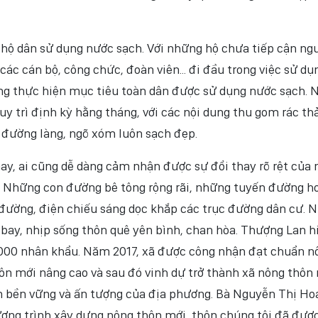
 hộ dân sử dụng nước sạch. Với những hộ chưa tiếp cận ng
các cán bộ, công chức, đoàn viên... đi đầu trong việc sử dụ
ng thực hiện mục tiêu toàn dân được sử dụng nước sạch. 
 trì định kỳ hằng tháng, với các nội dung thu gom rác thả
đường làng, ngõ xóm luôn sạch đẹp.
 nay, ai cũng dễ dàng cảm nhận được sự đổi thay rõ rệt của
”. Những con đường bê tông rộng rãi, những tuyến đường h
 đường, điện chiếu sáng dọc khắp các trục đường dân cư. 
bay, nhịp sống thôn quê yên bình, chan hòa. Thượng Lan h
0.000 nhân khẩu. Năm 2017, xã được công nhận đạt chuẩn n
n mới nâng cao và sau đó vinh dự trở thành xã nông thôn
n bền vững và ấn tượng của địa phương. Bà Nguyễn Thị Ho
hương trình xây dựng nông thôn mới, thôn chúng tôi đã đượ