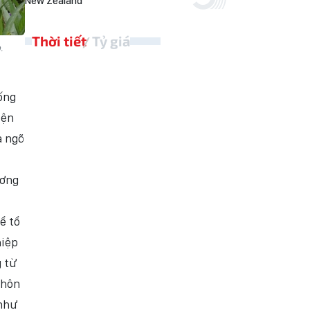
New Zealand
Thời tiết
Tỷ giá
.
ống
iện
à ngõ
ương
ể tổ
hiệp
 từ
thôn
 như