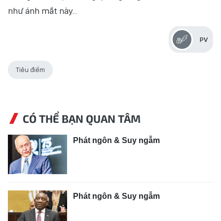
như ánh mắt này...
NHÂN DÂN ĐIỆN TỬ
NHÂN DÂN HẰNG THÁNG
PV
BÁO THỜI NAY
Tiêu điểm
CÓ THỂ BẠN QUAN TÂM
Phát ngôn & Suy ngẫm
Phát ngôn & Suy ngẫm