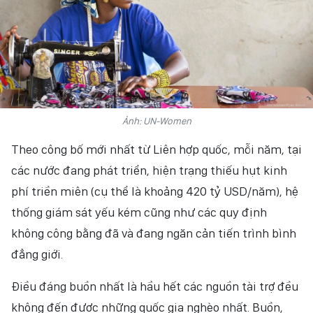
HỒN VIỆT
SỨC SỐNG VIỆT
THỂ THAO
ĐỜI SỐNG VĂN HÓA
Ảnh: UN-Women
Theo công bố mới nhất từ Liên hợp quốc, mỗi năm, tại
VĂN NGHỆ
các nước đang phát triển, hiện trạng thiếu hụt kinh
QUỐC TẾ
phí triền miên (cụ thể là khoảng 420 tỷ USD/năm), hệ
thống giám sát yếu kém cũng như các quy định
NHỊP SỐNG THỜI ĐẠI
không công bằng đã và đang ngăn cản tiến trình bình
AN NINH - XÃ HỘI
đẳng giới.
Điều đáng buồn nhất là hầu hết các nguồn tài trợ đều
KHOA HỌC - GIÁO DỤC
không đến được những quốc gia nghèo nhất. Buồn,