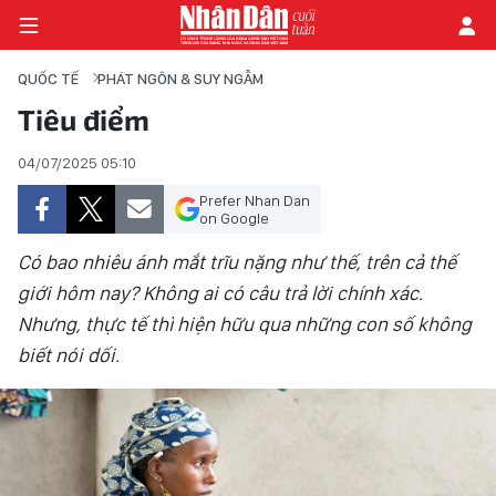
QUỐC TẾ
PHÁT NGÔN & SUY NGẪM
Tiêu điểm
TRANG CHỦ
04/07/2025 05:10
Prefer Nhan Dan
THỜI SỰ - CHÍNH TRỊ
on Google
E-MAGAZINE
Có bao nhiêu ánh mắt trĩu nặng như thế, trên cả thế
giới hôm nay? Không ai có câu trả lời chính xác.
GÓC NHÌN KINH TẾ
Nhưng, thực tế thì hiện hữu qua những con số không
biết nói dối.
CHUYÊN ĐỀ
ĐỜI SỐNG XÃ HỘI
PHÓNG SỰ