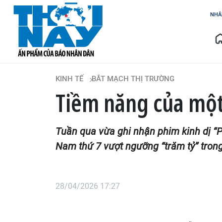
NHÂ
KINH TẾ
BẮT MẠCH THỊ TRƯỜNG
Tiềm năng của mộ
Tuần qua vừa ghi nhận phim kinh dị “
Nam thứ 7 vượt ngưỡng “trăm tỷ” tro
28/04/2026 17:27