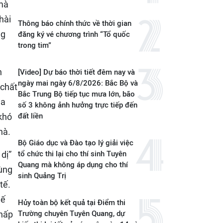
 mà
hài
Thông báo chính thức về thời gian
ng
đăng ký vé chương trình “Tổ quốc
trong tim”
n
[Video] Dự báo thời tiết đêm nay và
ngày mai ngày 6/8/2026: Bắc Bộ và
 chất
Bắc Trung Bộ tiếp tục mưa lớn, bão
ủa
số 3 không ảnh hưởng trực tiếp đến
khó
đất liền
hà.
Bộ Giáo dục và Đào tạo lý giải việc
dị”
tổ chức thi lại cho thí sinh Tuyên
Quang mà không áp dụng cho thí
rùng
sinh Quảng Trị
tế.
hế
Hủy toàn bộ kết quả tại Điểm thi
 hấp
Trường chuyên Tuyên Quang, dự