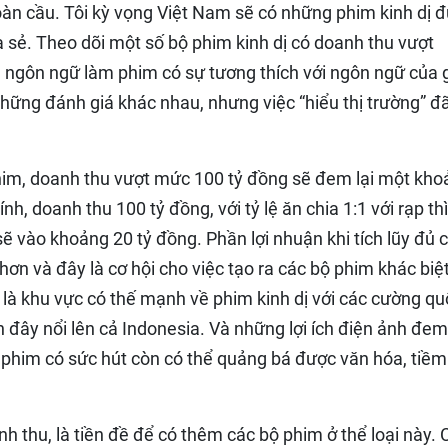
toàn cầu. Tôi kỳ vọng Việt Nam sẽ có những phim kinh dị 
ia sẻ. Theo dõi một số bộ phim kinh dị có doanh thu vượt
 ngôn ngữ làm phim có sự tương thích với ngôn ngữ của 
những đánh giá khác nhau, nhưng việc “hiểu thị trường” đ
him, doanh thu vượt mức 100 tỷ đồng sẽ đem lại một kho
h, doanh thu 100 tỷ đồng, với tỷ lệ ăn chia 1:1 với rạp th
ẽ vào khoảng 20 tỷ đồng. Phần lợi nhuận khi tích lũy đủ 
ơn và đây là cơ hội cho việc tạo ra các bộ phim khác biệt
 là khu vực có thế mạnh về phim kinh dị với các cường qu
đây nổi lên cả Indonesia. Và những lợi ích điện ảnh đem 
 phim có sức hút còn có thể quảng bá được văn hóa, tiềm
 thu, là tiền đề để có thêm các bộ phim ở thể loại này. C