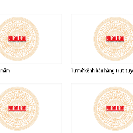
p mắm
Tự mở kênh bán hàng trực tu