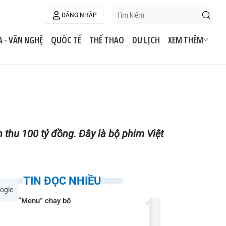
ĐĂNG NHẬP
 - VĂN NGHỆ
QUỐC TẾ
THỂ THAO
DU LỊCH
XEM THÊM
thu 100 tỷ đồng. Đây là bộ phim Việt
TIN ĐỌC NHIỀU
ogle
“Menu” chạy bộ