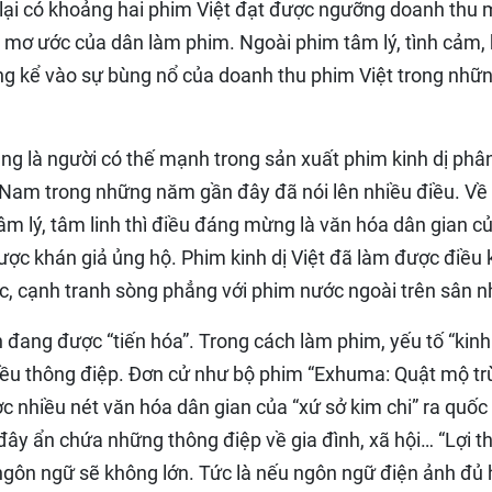
 lại có khoảng hai phim Việt đạt được ngưỡng doanh thu
 mơ ước của dân làm phim. Ngoài phim tâm lý, tình cảm, 
đáng kể vào sự bùng nổ của doanh thu phim Việt trong nhữ
ũng là người có thế mạnh trong sản xuất phim kinh dị phâ
t Nam trong những năm gần đây đã nói lên nhiều điều. Về
tâm lý, tâm linh thì điều đáng mừng là văn hóa dân gian c
ược khán giả ủng hộ. Phim kinh dị Việt đã làm được điều 
ớc, cạnh tranh sòng phẳng với phim nước ngoài trên sân n
n đang được “tiến hóa”. Trong cách làm phim, yếu tố “kinh 
 nhiều thông điệp. Đơn cử như bộ phim “Exhuma: Quật mộ t
 nhiều nét văn hóa dân gian của “xứ sở kim chi” ra quốc 
ây ẩn chứa những thông điệp về gia đình, xã hội… “Lợi t
 ngôn ngữ sẽ không lớn. Tức là nếu ngôn ngữ điện ảnh đủ