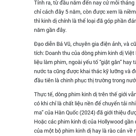
Tính ra, từ đầu năm đến nay cứ mỗi tháng
chỉ cách đây 5 năm, còn được xem là niềm
thì kinh dị chính là thể loại đã góp phần 
năm gần đây.
Đạo diễn Bá Vũ, chuyên gia điện ảnh, và c
tích: Doanh thu của dòng phim kinh dị Việ
liệu làm phim, ngoài yếu tố “giật gân” hay 
nước ta cũng được khai thác kỹ lưỡng và đ
đầu tiên là chinh phục thị trường trong nư
Thực tế, dòng phim kinh dị trên thế giới vẫ
có khi chỉ là chất liệu nền để chuyển tải
ma” của Hàn Quốc (2024) đã giới thiệu được
Hoặc các phim kinh dị của Hollywood gần đ
của một bộ phim kinh dị hay là rào cản về