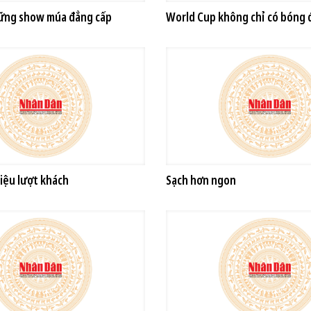
ững show múa đẳng cấp
World Cup không chỉ có bóng 
riệu lượt khách
Sạch hơn ngon