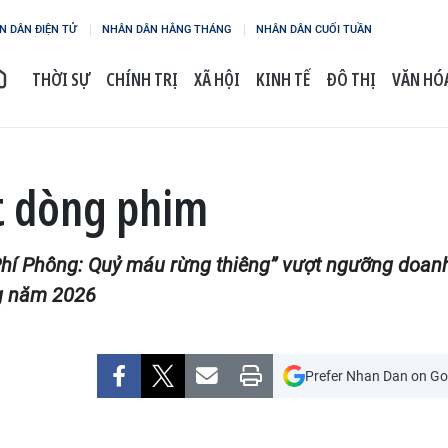
N DÂN ĐIỆN TỬ
NHÂN DÂN HẰNG THÁNG
NHÂN DÂN CUỐI TUẦN
THỜI SỰ
CHÍNH TRỊ
XÃ HỘI
KINH TẾ
ĐÔ THỊ
VĂN HÓA
t dòng phim
Phí Phông: Quỷ máu rừng thiêng” vượt ngưỡng doanh 
ng năm 2026
Prefer Nhan Dan on Go