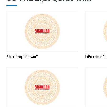
Sầu riêng “lên sàn”
Liệu cơm gắ