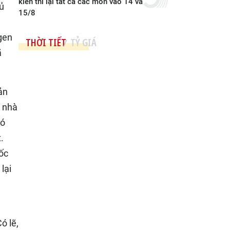
kiến thi lại tất cả các môn vào 14 và
đủ
15/8
gen
THỜI TIẾT
TỶ GIÁ
ã
ản
ì nhà
có
.
ốc
lại
ó lẽ,