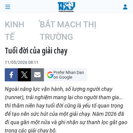
KINH
BẮT MẠCH THỊ
TẾ
TRƯỜNG
TRANG CHỦ
Tuổi đời của giải chạy
THỜI SỰ
11/05/2026 08:11
CHÍNH TRỊ
Prefer Nhan Dan
on Google
XÃ HỘI
Ngoài năng lực vận hành, số lượng người chạy
(runner), trải nghiệm mang lại cho người tham gia…
KINH TẾ
thì thâm niên hay tuổi đời cũng là yếu tố quan trọng
ĐÔ THỊ
để tạo nên sức hút của một giải chạy. Năm 2026 đã
đi qua gần một nửa và ghi nhận sự thanh lọc gắt gao
VĂN HÓA - VĂN NGHỆ
trong các giải chạy bộ.