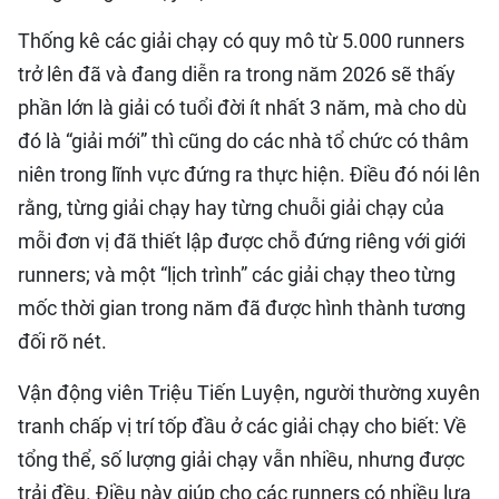
QUỐC TẾ
Thống kê các giải chạy có quy mô từ 5.000 runners
trở lên đã và đang diễn ra trong năm 2026 sẽ thấy
THỂ THAO
phần lớn là giải có tuổi đời ít nhất 3 năm, mà cho dù
DU LỊCH
đó là “giải mới” thì cũng do các nhà tổ chức có thâm
niên trong lĩnh vực đứng ra thực hiện. Điều đó nói lên
HỒ SƠ - TƯ LIỆU
rằng, từng giải chạy hay từng chuỗi giải chạy của
mỗi đơn vị đã thiết lập được chỗ đứng riêng với giới
NHÂN DÂN ĐIỆN TỬ
runners; và một “lịch trình” các giải chạy theo từng
mốc thời gian trong năm đã được hình thành tương
NHÂN DÂN HẰNG THÁNG
đối rõ nét.
NHÂN DÂN CUỐI TUẦN
Vận động viên Triệu Tiến Luyện, người thường xuyên
tranh chấp vị trí tốp đầu ở các giải chạy cho biết: Về
tổng thể, số lượng giải chạy vẫn nhiều, nhưng được
trải đều. Điều này giúp cho các runners có nhiều lựa