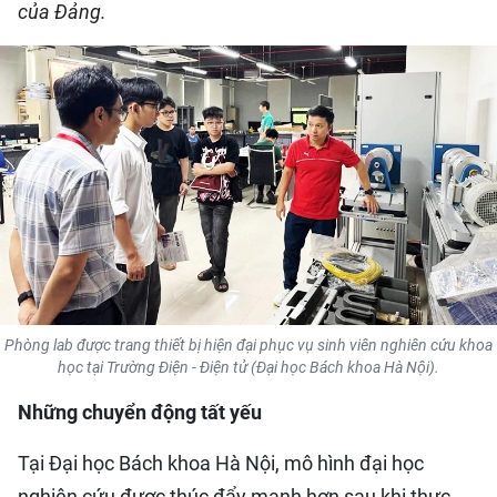
của Đảng.
QUỐC TẾ
THỂ THAO
DU LỊCH
HỒ SƠ - TƯ LIỆU
NHÂN DÂN ĐIỆN TỬ
NHÂN DÂN HẰNG THÁNG
Phòng lab được trang thiết bị hiện đại phục vụ sinh viên nghiên cứu khoa
NHÂN DÂN CUỐI TUẦN
học tại Trường Điện - Điện tử (Đại học Bách khoa Hà Nội).
Những chuyển động tất yếu
Tại Đại học Bách khoa Hà Nội, mô hình đại học
nghiên cứu được thúc đẩy mạnh hơn sau khi thực