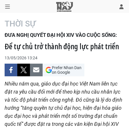
THỜI SỰ
ĐƯA NGHỊ QUYẾT ĐẠI HỘI XIV VÀO CUỘC SỐNG:
TRANG CHỦ
Để tự chủ trở thành động lực phát triển
THỜI SỰ
13/05/2026 13:24
CHÍNH TRỊ
Prefer Nhan Dan
on Google
XÃ HỘI
Nhiều năm qua, giáo dục đại học Việt Nam liên tục
đặt ra yêu cầu đổi mới để theo kịp nhu cầu nhân lực
KINH TẾ
và tốc độ phát triển công nghệ. Đó cũng là lý do định
hướng “tăng quyền tự chủ đại học, hiện đại hóa giáo
ĐÔ THỊ
dục đại học và phát triển một số trường đạt chuẩn
VĂN HÓA - VĂN NGHỆ
quốc tế” được đặt ra trong các văn kiện Đại hội XIV