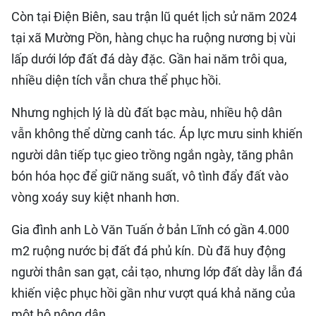
Còn tại Điện Biên, sau trận lũ quét lịch sử năm 2024
tại xã Mường Pồn, hàng chục ha ruộng nương bị vùi
lấp dưới lớp đất đá dày đặc. Gần hai năm trôi qua,
nhiều diện tích vẫn chưa thể phục hồi.
Nhưng nghịch lý là dù đất bạc màu, nhiều hộ dân
vẫn không thể dừng canh tác. Áp lực mưu sinh khiến
người dân tiếp tục gieo trồng ngắn ngày, tăng phân
bón hóa học để giữ năng suất, vô tình đẩy đất vào
vòng xoáy suy kiệt nhanh hơn.
Gia đình anh Lò Văn Tuấn ở bản Lĩnh có gần 4.000
m2 ruộng nước bị đất đá phủ kín. Dù đã huy động
người thân san gạt, cải tạo, nhưng lớp đất dày lẫn đá
khiến việc phục hồi gần như vượt quá khả năng của
một hộ nông dân.