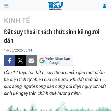
KINH TẾ
Đất suy thoái thách thức sinh kế người
TRANG CHỦ
dân
THỜI SỰ
14/05/2026 08:34
CHÍNH TRỊ
Prefer Nhan Dan
on Google
XÃ HỘI
Gần 12 triệu ha đất bị suy thoái chiếm gần một phần
ba diện tích tự nhiên của cả nước. Khi đất mất dần
KINH TẾ
sức sống, người nông dân cũng đối diện nguy cơ mất
sinh kế ngay trên chính quê hương mình.
ĐÔ THỊ
VĂN HÓA - VĂN NGHỆ