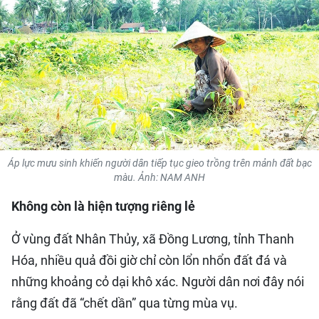
QUỐC TẾ
THỂ THAO
DU LỊCH
HỒ SƠ - TƯ LIỆU
Áp lực mưu sinh khiến người dân tiếp tục gieo trồng trên mảnh đất bạc
NHÂN DÂN ĐIỆN TỬ
màu. Ảnh: NAM ANH
NHÂN DÂN HẰNG THÁNG
Không còn là hiện tượng riêng lẻ
NHÂN DÂN CUỐI TUẦN
Ở vùng đất Nhân Thủy, xã Đồng Lương, tỉnh Thanh
Hóa, nhiều quả đồi giờ chỉ còn lổn nhổn đất đá và
những khoảng cỏ dại khô xác. Người dân nơi đây nói
rằng đất đã “chết dần” qua từng mùa vụ.