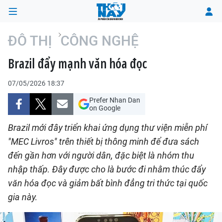
ĐÔ THỊ
CÔNG NGHỆ
Brazil đẩy mạnh văn hóa đọc
TRANG CHỦ
07/05/2026 18:37
THỜI SỰ
Prefer Nhan Dan
on Google
CHÍNH TRỊ
Brazil mới đây triển khai ứng dụng thư viện miễn phí
XÃ HỘI
"MEC Livros" trên thiết bị thông minh để đưa sách
đến gần hơn với người dân, đặc biệt là nhóm thu
KINH TẾ
nhập thấp. Đây được cho là bước đi nhằm thúc đẩy
văn hóa đọc và giảm bất bình đẳng tri thức tại quốc
ĐÔ THỊ
gia này.
VĂN HÓA - VĂN NGHỆ