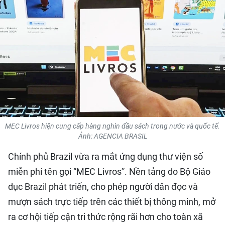
QUỐC TẾ
THỂ THAO
DU LỊCH
HỒ SƠ - TƯ LIỆU
NHÂN DÂN ĐIỆN TỬ
MEC Livros hiện cung cấp hàng nghìn đầu sách trong nước và quốc tế.
Ảnh: AGENCIA BRASIL
NHÂN DÂN HẰNG THÁNG
Chính phủ Brazil vừa ra mắt ứng dụng thư viện số
NHÂN DÂN CUỐI TUẦN
miễn phí tên gọi “MEC Livros”. Nền tảng do Bộ Giáo
dục Brazil phát triển, cho phép người dân đọc và
mượn sách trực tiếp trên các thiết bị thông minh, mở
ra cơ hội tiếp cận tri thức rộng rãi hơn cho toàn xã