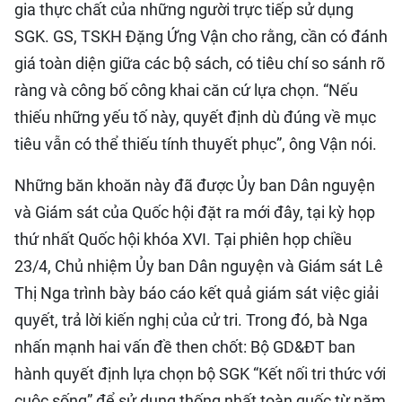
gia thực chất của những người trực tiếp sử dụng
SGK. GS, TSKH Đặng Ứng Vận cho rằng, cần có đánh
giá toàn diện giữa các bộ sách, có tiêu chí so sánh rõ
ràng và công bố công khai căn cứ lựa chọn. “Nếu
thiếu những yếu tố này, quyết định dù đúng về mục
tiêu vẫn có thể thiếu tính thuyết phục”, ông Vận nói.
Những băn khoăn này đã được Ủy ban Dân nguyện
và Giám sát của Quốc hội đặt ra mới đây, tại kỳ họp
thứ nhất Quốc hội khóa XVI. Tại phiên họp chiều
23/4, Chủ nhiệm Ủy ban Dân nguyện và Giám sát Lê
Thị Nga trình bày báo cáo kết quả giám sát việc giải
quyết, trả lời kiến nghị của cử tri. Trong đó, bà Nga
nhấn mạnh hai vấn đề then chốt: Bộ GD&ĐT ban
hành quyết định lựa chọn bộ SGK “Kết nối tri thức với
cuộc sống” để sử dụng thống nhất toàn quốc từ năm