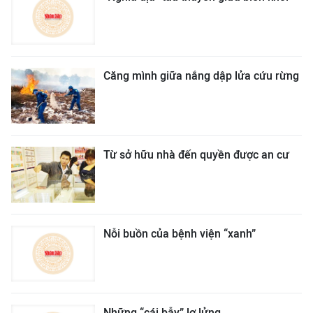
Căng mình giữa nắng dập lửa cứu rừng
Từ sở hữu nhà đến quyền được an cư
Nỗi buồn của bệnh viện “xanh”
Những “cái bẫy” lơ lửng