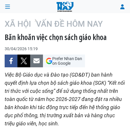
XÃ HỘI
VẤN ĐỀ HÔM NAY
Băn khoăn việc chọn sách giáo khoa
TRANG CHỦ
30/04/2026 15:19
THỜI SỰ
Prefer Nhan Dan
on Google
CHÍNH TRỊ
Việc Bộ Giáo dục và Đào tạo (GD&ĐT) ban hành
XÃ HỘI
quyết định lựa chọn bộ sách giáo khoa (SGK) “Kết nối
tri thức với cuộc sống” để sử dụng thống nhất trên
KINH TẾ
toàn quốc từ năm học 2026-2027 đang đặt ra nhiều
băn khoăn khi tác động trực tiếp đến hệ thống giáo
ĐÔ THỊ
dục phổ thông, thị trường xuất bản và hàng chục
VĂN HÓA - VĂN NGHỆ
triệu giáo viên, học sinh.