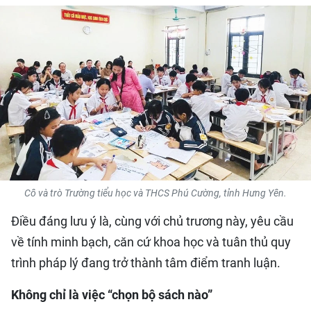
QUỐC TẾ
THỂ THAO
DU LỊCH
HỒ SƠ - TƯ LIỆU
NHÂN DÂN ĐIỆN TỬ
Cô và trò Trường tiểu học và THCS Phú Cường, tỉnh Hưng Yên.
NHÂN DÂN HẰNG THÁNG
Điều đáng lưu ý là, cùng với chủ trương này, yêu cầu
NHÂN DÂN CUỐI TUẦN
về tính minh bạch, căn cứ khoa học và tuân thủ quy
trình pháp lý đang trở thành tâm điểm tranh luận.
Không chỉ là việc “chọn bộ sách nào”