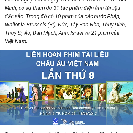
QUỐC TẾ
Minh, có sự tham dự 31 tác phẩm điện ảnh tài liệu
đặc sắc. Trong đó có 10 phim của các nước Pháp,
THỂ THAO
Wallonia-Brussels (Bỉ), Ðức, Tây Ban Nha, Thụy Ðiển,
Thụy Sĩ, Áo, Ðan Mạch, Anh, Israel và 21 phim của
DU LỊCH
Việt Nam.
HỒ SƠ - TƯ LIỆU
NHÂN DÂN ĐIỆN TỬ
NHÂN DÂN HẰNG THÁNG
NHÂN DÂN CUỐI TUẦN