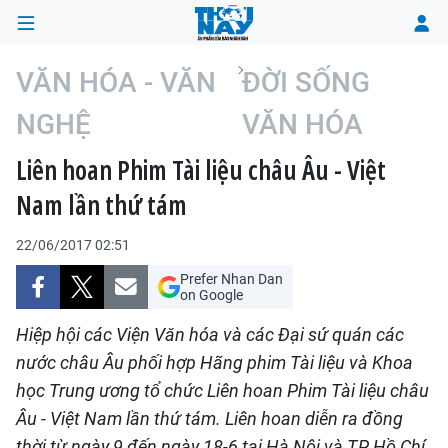
VĂN HÓA - VĂN
ĐỜI SỐNG
NGHỆ
VĂN HÓA
TRANG CHỦ
Liên hoan Phim Tài liệu châu Âu - Việt
THỜI SỰ
Nam lần thứ tám
CHÍNH TRỊ
22/06/2017 02:51
XÃ HỘI
Prefer Nhan Dan
on Google
KINH TẾ
Hiệp hội các Viện Văn hóa và các Ðại sứ quán các
nước châu Âu phối hợp Hãng phim Tài liệu và Khoa
ĐÔ THỊ
học Trung ương tổ chức Liên hoan Phim Tài liệu châu
Âu - Việt Nam lần thứ tám. Liên hoan diễn ra đồng
VĂN HÓA - VĂN NGHỆ
thời từ ngày 9 đến ngày 18-6 tại Hà Nội và TP Hồ Chí