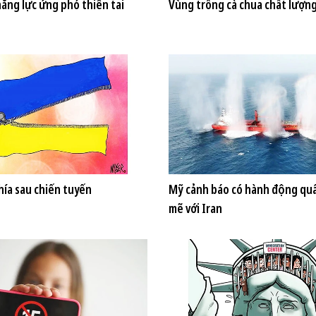
ăng lực ứng phó thiên tai
Vùng trồng cà chua chất lượn
hía sau chiến tuyến
Mỹ cảnh báo có hành động qu
mẽ với Iran