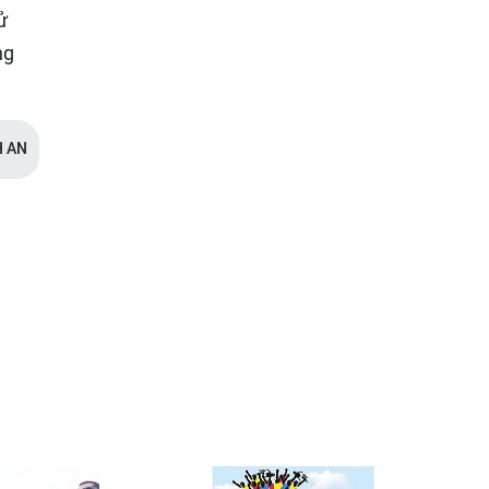
ử
ng
 AN