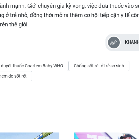
 hành mạnh. Giới chuyên gia kỳ vọng, việc đưa thuốc vào s
g ở trẻ nhỏ, đồng thời mở ra thêm cơ hội tiếp cận y tế cô
ên thế giới.
KHÁNH
 duyệt thuốc Coartem Baby WHO
Chống sốt rét ở trẻ sơ sinh
 em do sốt rét