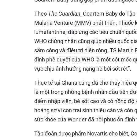
Theo
The Guardian
, Coartem Baby do Tập 
Malaria Venture (MMV) phát triển. Thuốc k
lumefantrine, đáp ứng các tiêu chuẩn quốc 
WHO chứng nhận cũng giúp nhiều quốc gia 
sắm công và điều trị diện rộng. TS Marti
định phê duyệt của WHO là một cột mốc qu
vực chịu ảnh hưởng nặng nề bởi sốt rét”.
Thực tế tại Ghana cũng đã cho thấy hiệu q
là một trong những bệnh nhân đầu tiên đượ
điểm nhập viện, bé sốt cao và có nồng độ k
hoảng sợ vì con trai sinh thiếu cân và còn 
sức khỏe của Wonder đã hồi phục ổn định v
Tập đoàn dược phẩm Novartis cho biết, Co