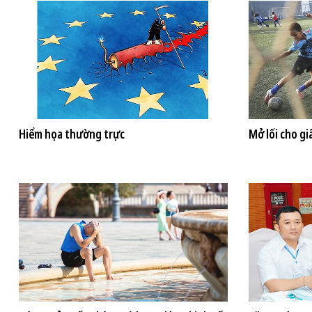
Hiểm họa thường trực
Mở lối cho g