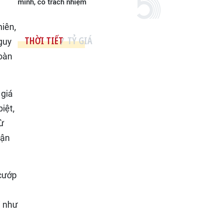
minh, có trách nhiệm
hiên,
THỜI TIẾT
TỶ GIÁ
guy
toàn
 giá
iệt,
từ
uận
 cướp
ị như