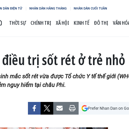
N DÂN ĐIỆN TỬ
NHÂN DÂN HẰNG THÁNG
NHÂN DÂN CUỐI TUẦN
THỜI SỰ
CHÍNH TRỊ
XÃ HỘI
KINH TẾ
ĐÔ THỊ
VĂN HÓA
iều trị sốt rét ở trẻ nhỏ
nh mắc sốt rét vừa được Tổ chức Y tế thế giới (WH
ễm nguy hiểm tại châu Phi.
Prefer Nhan Dan on Go