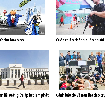
 sử cho hòa bình
Cuộc chiến chống buôn người 
n lãi suất giữa áp lực lạm phát
Cảnh báo đỏ về nạn lừa đảo tr