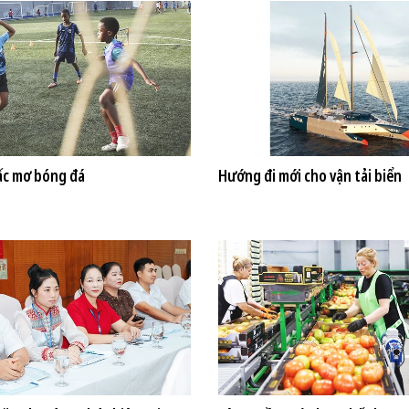
iấc mơ bóng đá
Hướng đi mới cho vận tải biển