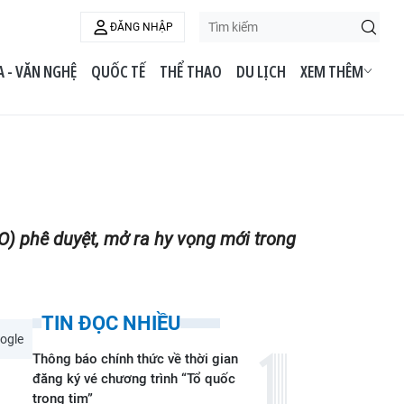
ĐĂNG NHẬP
 - VĂN NGHỆ
QUỐC TẾ
THỂ THAO
DU LỊCH
XEM THÊM
O) phê duyệt, mở ra hy vọng mới trong
TIN ĐỌC NHIỀU
ogle
Thông báo chính thức về thời gian
đăng ký vé chương trình “Tổ quốc
trong tim”