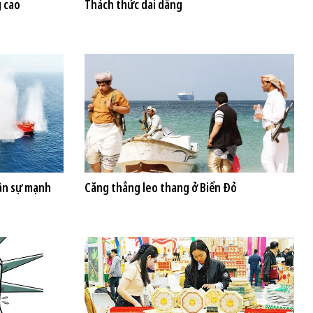
g cao
Thách thức dai dẳng
ân sự mạnh
Căng thẳng leo thang ở Biển Đỏ