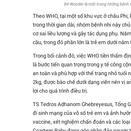
Bé Wonder là một trong những bệnh 
Theo WHO, tại một số khu vực ở châu Phi, 
trong thời gian dài, nhóm bệnh nhi này chủ
cơ sai liều lượng và gây tác dụng phụ. Nă
cầu, trong đó phần lớn là trẻ em dưới năm 
Trong bối cảnh đó, việc WHO tiền thẩm đị
là bước tiến quan trọng trong y tế công cộn
an toàn và phù hợp với thể trạng nhỏ tuổi 
2kg, được bào chế dưới dạng viên nén vị 
lợi cho quá trình điều trị.
TS Tedros Adhanom Ghebreyesus, Tổng Giá
đi sinh mạng của vô số trẻ em và ảnh hưởn
vaccine, xét nghiệm chẩn đoán và các loạ
Coartem Baby đang góp phần đảo ngược tìn