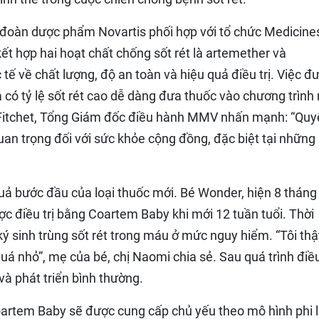
đoàn dược phẩm Novartis phối hợp với tổ chức Medicines
ết hợp hai hoạt chất chống sốt rét là artemether và
tế về chất lượng, độ an toàn và hiệu quả điều trị. Việc đ
có tỷ lệ sốt rét cao dễ dàng đưa thuốc vào chương trình
n Fitchet, Tổng Giám đốc điều hành MMV nhấn mạnh: “Quy
an trọng đối với sức khỏe cộng đồng, đặc biệt tại những
uả bước đầu của loại thuốc mới. Bé Wonder, hiện 8 tháng 
c điều trị bằng Coartem Baby khi mới 12 tuần tuổi. Thời
ý sinh trùng sốt rét trong máu ở mức nguy hiểm. “Tôi thậ
quá nhỏ”, mẹ của bé, chị Naomi chia sẻ. Sau quá trình điều 
à phát triển bình thường.
artem Baby sẽ được cung cấp chủ yếu theo mô hình phi l