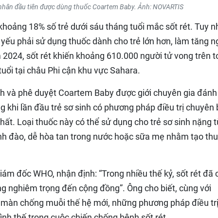
nhân đầu tiên được dùng thuốc Coartem Baby. Ảnh: NOVARTIS
khoảng 18% số trẻ dưới sáu tháng tuổi mắc sốt rét. Tuy n
 yếu phải sử dụng thuốc dành cho trẻ lớn hơn, làm tăng n
m 2024, sốt rét khiến khoảng 610.000 người tử vong trên 
tuổi tại châu Phi cận khu vực Sahara.
nh và phê duyệt Coartem Baby được giới chuyên gia đánh
g khi lần đầu trẻ sơ sinh có phương pháp điều trị chuyên b
nhất. Loại thuốc này có thể sử dụng cho trẻ sơ sinh nặng 
anh đào, dễ hòa tan trong nước hoặc sữa mẹ nhằm tạo th
m đốc WHO, nhận định: “Trong nhiều thế kỷ, sốt rét đã
g nghiêm trọng đến cộng đồng”. Ông cho biết, cùng với
i màn chống muỗi thế hệ mới, những phương pháp điều tr
h thế trong cuộc chiến chống bệnh sốt rét.