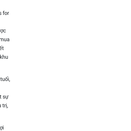
 for
ược
 mua
ết
 khu
tuổi,
t sự
trị,
ợi