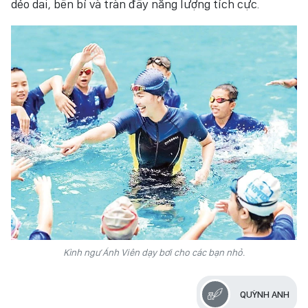
dẻo dai, bền bỉ và tràn đầy năng lượng tích cực.
Kình ngư Ánh Viên dạy bơi cho các bạn nhỏ.
QUỲNH ANH