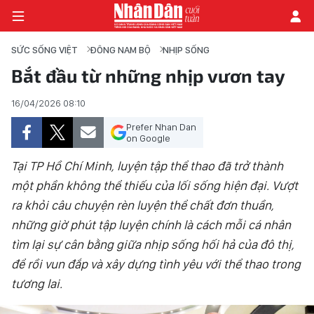
SỨC SỐNG VIỆT
ĐÔNG NAM BỘ
NHỊP SỐNG
Bắt đầu từ những nhịp vươn tay
TRANG CHỦ
16/04/2026 08:10
Prefer Nhan Dan
THỜI SỰ - CHÍNH TRỊ
on Google
E-MAGAZINE
Tại TP Hồ Chí Minh, luyện tập thể thao đã trở thành
một phần không thể thiếu của lối sống hiện đại. Vượt
GÓC NHÌN KINH TẾ
ra khỏi câu chuyện rèn luyện thể chất đơn thuần,
những giờ phút tập luyện chính là cách mỗi cá nhân
CHUYÊN ĐỀ
tìm lại sự cân bằng giữa nhịp sống hối hả của đô thị,
để rồi vun đắp và xây dựng tình yêu với thể thao trong
ĐỜI SỐNG XÃ HỘI
tương lai.
PHÓNG SỰ