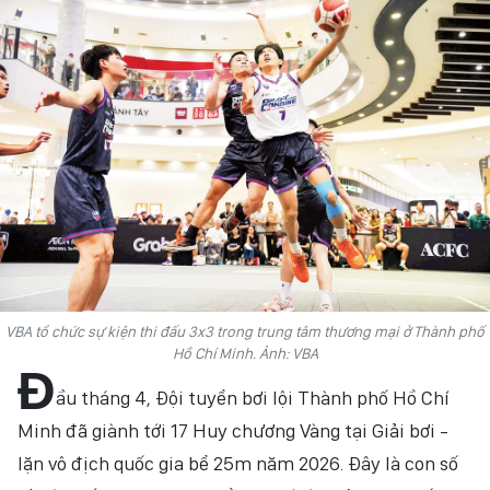
HỒN VIỆT
SỨC SỐNG VIỆT
THỂ THAO
ĐỜI SỐNG VĂN HÓA
VĂN NGHỆ
QUỐC TẾ
VBA tổ chức sự kiện thi đấu 3x3 trong trung tâm thương mại ở Thành phố
NHỊP SỐNG THỜI ĐẠI
Hồ Chí Minh. Ảnh: VBA
Đ
AN NINH - XÃ HỘI
ầu tháng 4, Đội tuyển bơi lội Thành phố Hồ Chí
Minh đã giành tới 17 Huy chương Vàng tại Giải bơi -
KHOA HỌC - GIÁO DỤC
lặn vô địch quốc gia bể 25m năm 2026. Đây là con số