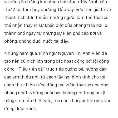
vô cùng ấn tượng khi nhiều hơn đoàn Tây Ninh xếp
NHÂN DÂN ĐIỆN TỬ
thứ 2 tới tám huy chương. Dẫu vậy, vượt lên giá trị về
thành tích đơn thuần, những người làm thể thao có
NHÂN DÂN HẰNG THÁNG
thể nhận thấy rõ sự khác biệt của phong trào bơi lội
BÁO THỜI NAY
thành phố ngay từ những sự kiện phổ cập bơi và
phòng, chống đuối nước tại đây.
Những năm qua, kình ngư Nguyễn Thị Ánh Viên đã
tạo nên cú hích lớn trong các hoạt động bơi lội cộng
đồng. “Tiểu tiên cá” trực tiếp xuống bể, hướng dẫn
các em thiếu nhi, từ cách lấy hơi bình tĩnh cho tới
cách thực hiện từng động tác vươn tay sao cho nhẹ
nhàng nhất. Những buổi học không chỉ trang bị kỹ
năng sinh tồn thiết yếu, mà còn khơi gợi tình yêu vận
động dưới nước.