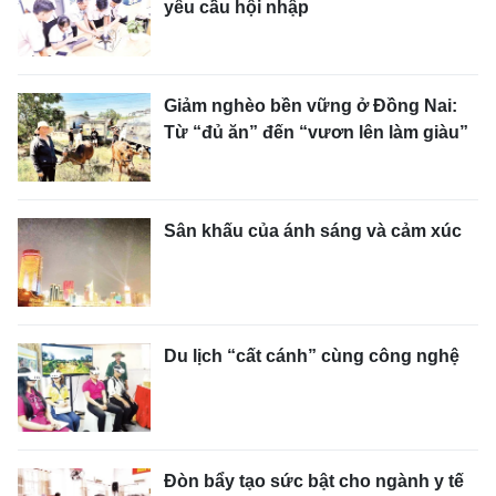
yêu cầu hội nhập
Giảm nghèo bền vững ở Đồng Nai:
Từ “đủ ăn” đến “vươn lên làm giàu”
Sân khấu của ánh sáng và cảm xúc
Du lịch “cất cánh” cùng công nghệ
Đòn bẩy tạo sức bật cho ngành y tế