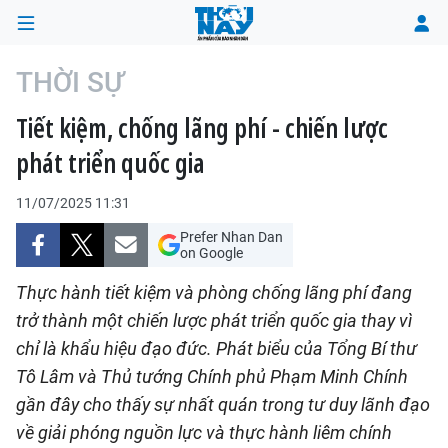
THỜI SỰ
Tiết kiệm, chống lãng phí - chiến lược
TRANG CHỦ
phát triển quốc gia
THỜI SỰ
11/07/2025 11:31
CHÍNH TRỊ
Prefer Nhan Dan
on Google
XÃ HỘI
Thực hành tiết kiệm và phòng chống lãng phí đang
trở thành một chiến lược phát triển quốc gia thay vì
KINH TẾ
chỉ là khẩu hiệu đạo đức. Phát biểu của Tổng Bí thư
Tô Lâm và Thủ tướng Chính phủ Phạm Minh Chính
ĐÔ THỊ
gần đây cho thấy sự nhất quán trong tư duy lãnh đạo
VĂN HÓA - VĂN NGHỆ
về giải phóng nguồn lực và thực hành liêm chính