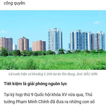
công quyền.
QUỐC TẾ
THỂ THAO
DU LỊCH
HỒ SƠ - TƯ LIỆU
NHÂN DÂN ĐIỆN TỬ
NHÂN DÂN HẰNG THÁNG
Cả nước hiện có khoảng 2.200 dự án tồn đọng. Ảnh: BẮC SƠN
NHÂN DÂN CUỐI TUẦN
Tiết kiệm là giải phóng nguồn lực
Tại kỳ họp thứ 9 Quốc hội khóa XV vừa qua, Thủ
tướng Phạm Minh Chính đã đưa ra những con số