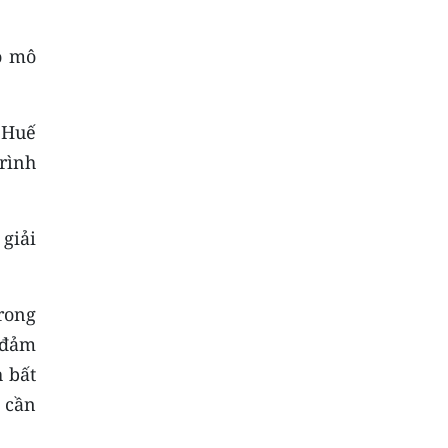
o mô
 Huế
rình
giải
rong
 đảm
 bất
 cần