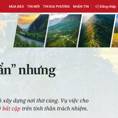
MUA BÁO
TIN MỚI
TIN ĐỊA PHƯƠNG
NHẬN TIN
Đăng nhập
huẩn” nhưng
ó xây dựng nơi thờ cúng. Vụ việc cho
ý
bất cập
trên tinh thần trách nhiệm.