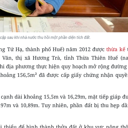
ập sau khi nhà nước thu hồi một phần diện tích đất.
ờng Tứ Hạ, thành phố Huế) năm 2012 được
thừa kế
Văn, thị xã Hương Trà, tỉnh Thừa Thiên Huế (na
hi địa phương thực hiện quy hoạch mở rộng đường
 khoảng 156,5m² đã được cấp giấy chứng nhận quyề
c cạnh dài khoảng 15,5m và 16,29m, mặt tiếp giáp đ
0,97m và 10,89m. Tuy nhiên, phần đất bị thu hẹp dầ
ối thiểu để hình thành thửa đất ở khu vực nông thô