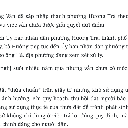
ng Văn đã sáp nhập thành phường Hương Trà the
vụ việc vẫn chưa được giải quyết dứt điểm.
tịch Ủy ban nhân dân phường Hương Trà, thành phố
y, bà Hường tiếp tục đến Ủy ban nhân dân phường t
eo ông Hà, địa phương đang xem xét xử lý.
 nghị suốt nhiều năm qua nhưng vẫn chưa có mốc 
 đất “thừa chuẩn” trên giấy tờ nhưng khó sử dụng t
ị ảnh hưởng. Khi quy hoạch, thu hồi đất, ngoài bảo
ng sử dụng thực tế của thửa đất để tránh phát sinh
sở không chỉ dừng ở việc trả lời đúng quy định, mà
i chính đáng cho người dân.