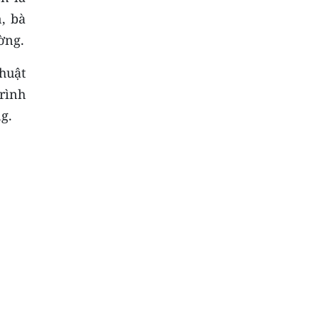
, bà
ờng.
huật
rình
g.