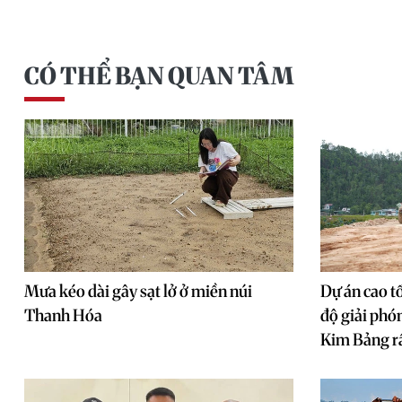
CÓ THỂ BẠN QUAN TÂM
Mưa kéo dài gây sạt lở ở miền núi
Dự án cao t
Thanh Hóa
độ giải phó
Kim Bảng r