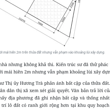
ới mái hiên 2m trên thửa đất nhưng vẫn phạm vào khoảng lùi xây dựng.
nhà nhưng không khả thi. Kiến trúc sư đã thử phác 
ới mái hiên 2m nhưng vẫn phạm khoảng lùi xây dựn
ư Thị ủy Hương Trà phản ánh bất cập của thửa đất.
n dân thị xã xem xét giải quyết. Văn bản trả lời c
hấy địa phương đã ghi nhận bất cập và thống nhất
 trí lô đất có ranh giới rộng hơn tại khu quy hoạc