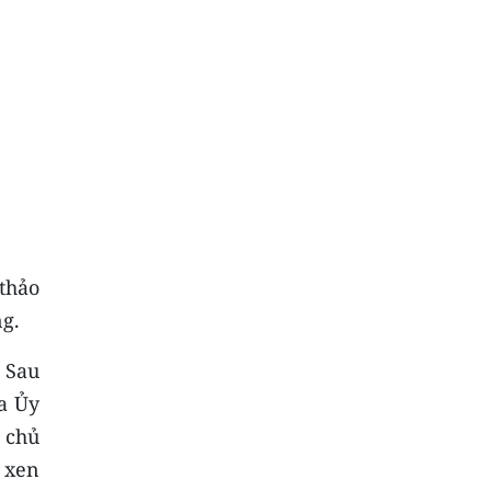
thảo
g.
 Sau
ủa Ủy
 chủ
h xen