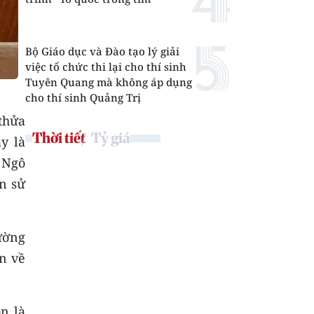
Bộ Giáo dục và Đào tạo lý giải
việc tổ chức thi lại cho thí sinh
Tuyên Quang mà không áp dụng
cho thí sinh Quảng Trị
thửa
Thời tiết
Tỷ giá
y là
 Ngô
n sử
ường
n về
n là