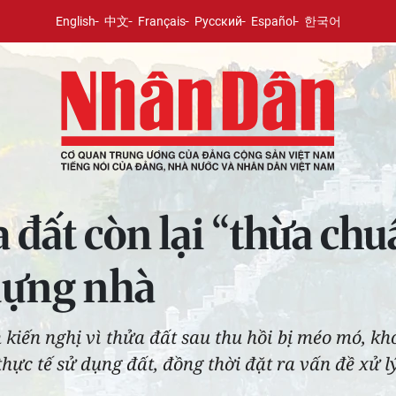
English
中文
Français
Русский
Español
한국어
a đất còn lại “thừa c
dựng nhà
 kiến nghị vì thửa đất sau thu hồi bị méo mó, kh
hực tế sử dụng đất, đồng thời đặt ra vấn đề xử l