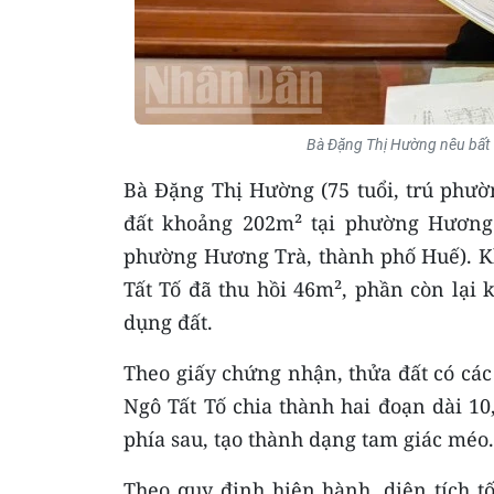
Bà Đặng Thị Hường nêu bất c
Bà Đặng Thị Hường (75 tuổi, trú phư
đất khoảng 202m² tại phường Hương 
phường Hương Trà, thành phố Huế). K
Tất Tố đã thu hồi 46m², phần còn lại
dụng đất.
Theo giấy chứng nhận, thửa đất có cá
Ngô Tất Tố chia thành hai đoạn dài 1
phía sau, tạo thành dạng tam giác méo.
Theo quy định hiện hành, diện tích t